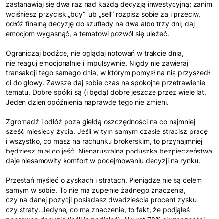
zastanawiaj się dwa raz nad każdą decyzją inwestycyjną; zanim
wciśniesz przycisk „buy” lub „sell” rozpisz sobie za i przeciw,
odłóż finalną decyzję do szuflady na dwa albo trzy dni; daj
emocjom wygasnąć, a tematowi pozwól się uleżeć.
Ograniczaj bodźce, nie oglądaj notowań w trakcie dnia,
nie reaguj emocjonalnie i impulsywnie. Nigdy nie zawieraj
transakcji tego samego dnia, w którym pomysł na nią przyszedł
ci do głowy. Zawsze daj sobie czas na spokojne przetrawienie
tematu. Dobre spółki są (i będą) dobre jeszcze przez wiele lat.
Jeden dzień opóźnienia naprawdę tego nie zmieni.
Zgromadź i odłóż poza giełdą oszczędności na co najmniej
sześć miesięcy życia. Jeśli w tym samym czasie stracisz pracę
i wszystko, co masz na rachunku brokerskim, to przynajmniej
będziesz miał co jeść. Nienaruszalna poduszka bezpieczeństwa
daje niesamowity komfort w podejmowaniu decyzji na rynku.
Przestań myśleć o zyskach i stratach. Pieniądze nie są celem
samym w sobie. To nie ma zupełnie żadnego znaczenia,
czy na danej pozycji posiadasz dwadzieścia procent zysku
czy straty. Jedyne, co ma znaczenie, to fakt, że podjąłeś