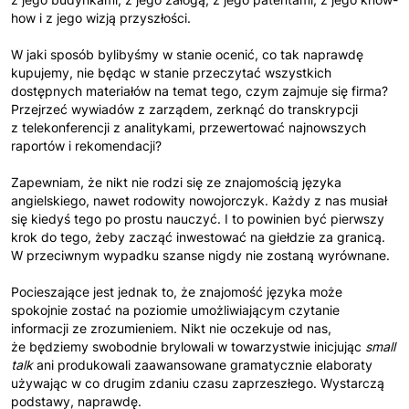
how i z jego wizją przyszłości.
W jaki sposób bylibyśmy w stanie ocenić, co tak naprawdę
kupujemy, nie będąc w stanie przeczytać wszystkich
dostępnych materiałów na temat tego, czym zajmuje się firma?
Przejrzeć wywiadów z zarządem, zerknąć do transkrypcji
z telekonferencji z analitykami, przewertować najnowszych
raportów i rekomendacji?
Zapewniam, że nikt nie rodzi się ze znajomością języka
angielskiego, nawet rodowity nowojorczyk. Każdy z nas musiał
się kiedyś tego po prostu nauczyć. I to powinien być pierwszy
krok do tego, żeby zacząć inwestować na giełdzie za granicą.
W przeciwnym wypadku szanse nigdy nie zostaną wyrównane.
Pocieszające jest jednak to, że znajomość języka może
spokojnie zostać na poziomie umożliwiającym czytanie
informacji ze zrozumieniem. Nikt nie oczekuje od nas,
że będziemy swobodnie brylowali w towarzystwie inicjując
small
talk
ani produkowali zaawansowane gramatycznie elaboraty
używając w co drugim zdaniu czasu zaprzeszłego. Wystarczą
podstawy, naprawdę.