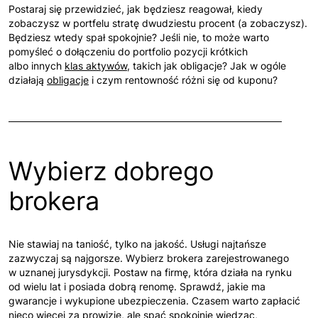
Postaraj się przewidzieć, jak będziesz reagował, kiedy
zobaczysz w portfelu stratę dwudziestu procent (a zobaczysz).
Będziesz wtedy spał spokojnie? Jeśli nie, to może warto
pomyśleć o dołączeniu do portfolio pozycji krótkich
albo innych
klas aktywów
, takich jak obligacje? Jak w ogóle
działają
obligacje
i czym rentowność różni się od kuponu?
Wybierz dobrego
brokera
Nie stawiaj na taniość, tylko na jakość. Usługi najtańsze
zazwyczaj są najgorsze. Wybierz brokera zarejestrowanego
w uznanej jurysdykcji. Postaw na firmę, która działa na rynku
od wielu lat i posiada dobrą renomę. Sprawdź, jakie ma
gwarancje i wykupione ubezpieczenia. Czasem warto zapłacić
nieco więcej za prowizje, ale spać spokojnie wiedząc,