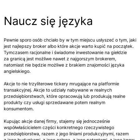
Naucz się języka
Pewnie sporo osób chciało by w tym miejscu usłyszeć o tym, jaki
jest najlepszy broker albo które akcje warto kupić na początek.
Tymczasem racjonalne i świadome inwestowanie na giełdzie
za granicą jest możliwe nawet z najgorszym brokerem,
natomiast nie będzie możliwe z brakiem znajomości języka
angielskiego.
Akcje to nie trzyliterowe tickery mrugające na platformie
transakcyjnej. Akcje to udziały nabywane w realnych
przedsiębiorstwach, które opracowują lub produkują realne
produkty czy usługi sprzedawane potem realnym
konsumentom.
Kupując akcje danej firmy, stajemy się jednocześnie
współwłaścicielem części konkretnego rzeczywistego
przedsiębiorstwa, razem z jego liniami produkcyjnymi, razem
z jego budynkami, z jego załogą, z jego patentami, z jego know-