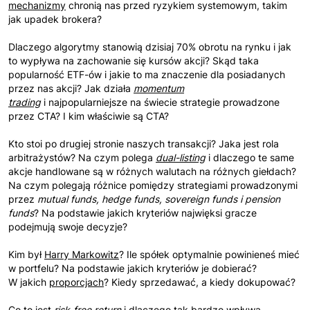
mechanizmy
chronią nas przed ryzykiem systemowym, takim
jak upadek brokera?
Dlaczego algorytmy stanowią dzisiaj 70% obrotu na rynku i jak
to wypływa na zachowanie się kursów akcji? Skąd taka
popularność ETF-ów i jakie to ma znaczenie dla posiadanych
przez nas akcji? Jak działa
momentum
trading
i najpopularniejsze na świecie strategie prowadzone
przez CTA? I kim właściwie są CTA?
Kto stoi po drugiej stronie naszych transakcji? Jaka jest rola
arbitrażystów? Na czym polega
dual-listing
i dlaczego te same
akcje handlowane są w różnych walutach na różnych giełdach?
Na czym polegają różnice pomiędzy strategiami prowadzonymi
przez
mutual funds, hedge funds, sovereign funds i pension
funds
? Na podstawie jakich kryteriów najwięksi gracze
podejmują swoje decyzje?
Kim był
Harry Markowitz
? Ile spółek optymalnie powinieneś mieć
w portfelu? Na podstawie jakich kryteriów je dobierać?
W jakich
proporcjach
? Kiedy sprzedawać, a kiedy dokupować?
Co to jest
risk-free return
i dlaczego tak bardzo wpływa