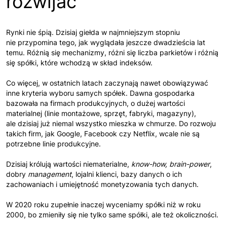
rozwijać
Rynki nie śpią. Dzisiaj giełda w najmniejszym stopniu
nie przypomina tego, jak wyglądała jeszcze dwadzieścia lat
temu. Różnią się mechanizmy, różni się liczba parkietów i różnią
się spółki, które wchodzą w skład indeksów.
Co więcej, w ostatnich latach zaczynają nawet obowiązywać
inne kryteria wyboru samych spółek. Dawna gospodarka
bazowała na firmach produkcyjnych, o dużej wartości
materialnej (linie montażowe, sprzęt, fabryki, magazyny),
ale dzisiaj już niemal wszystko mieszka w chmurze. Do rozwoju
takich firm, jak Google, Facebook czy Netflix, wcale nie są
potrzebne linie produkcyjne.
Dzisiaj królują wartości niematerialne,
know-how, brain-power
,
dobry
management
, lojalni klienci, bazy danych o ich
zachowaniach i umiejętność monetyzowania tych danych.
W 2020 roku zupełnie inaczej wyceniamy spółki niż w roku
2000, bo zmieniły się nie tylko same spółki, ale też okoliczności.