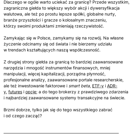
Dlaczego w ogóle warto uciekać za granicę? Przede wszystkim,
zagraniczna giełda to większy wybór akcji i dywersyfikacja
walutowa, ale też po prostu lepsze spółki, globalne nurty,
branże przyszłości i gracze o kolosalnym znaczeniu,
którzy swoimi produktami zmieniają rzeczywistość.
Zamykając się w Polsce, zamykamy się na rozwój. Na własne
życzenie odcinamy się od świata i nie bierzemy udziału
w trendach kształtujących naszą współczesność.
Z drugiej strony giełda za granicą to bardziej zaawansowane
narzędzia i mnogość instrumentów finansowych, mniej
manipulacji, więcej kapitalizacji, porządna płynność,
profesjonalne analizy, zaawansowane portale researcherskie,
ale też inwestowanie faktorowe i
smart beta
,
ETF-y
i
ADR-
y
,
futures
i
opcje
; a do tego brokerzy z prawdziwego zdarzenia
i najbardziej zaawansowane systemy transakcyjne na świecie.
Brzmi dobrze, tylko jak się do tego wszystkiego zabrać
i od czego zacząć?