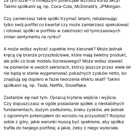
za tym idzie – o mniejszym potencjale wzrostu kursu akcji?
Takimi spółkami są, np. Coca-Cola, McDonald’s, JPMorgan.
Czy zamierzasz takie spółki trzymać latami, rebalansując
tylko swój portfel co kwartał czy może zamierzasz spekulować
i rotować spółki w portfelu w zależności od tymczasowych
zmian sentymentu na rynku?
A może wolisz wybrać zupełnie inny kierunek? Może jednak
kręcą cię branże przyszłościowe, które mają świetny produkt,
ale póki co brak modelu biznesowego? Może wolisz stawiać
na pionierów w swoich sektorach, którzy jeszcze przez wiele lat
nie będą w stanie wygenerować pokaźnych zysków netto, bo
znajdują się dopiero w fazie tworzenia efektu skali? Takimi
spółkami są, np. Tesla, Netflix, Snowflake.
Zastanów się nad tym. Opracuj kryteria wejścia i wyjścia.
Czy dopuszczasz w ogóle posiadanie spółek o niestabilnych
fundamentach, dużym zadłużeniu, braku zysków, ale jednak
z ogromnym potencjałem do wzrostu na przyszłość? Rozpisz
sobie z góry, jakie warunki muszą być spełnione, aby spółka
trafiła do twojego portfela; a jakie, żeby z niego wyleciała.