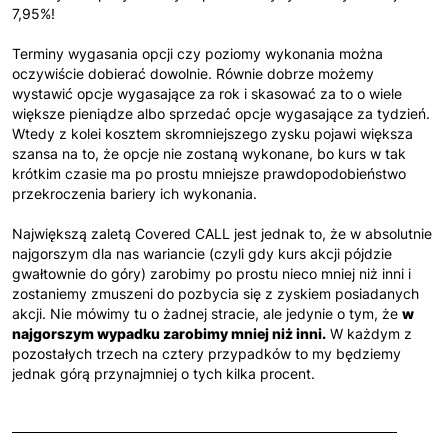
7,95%!
Terminy wygasania opcji czy poziomy wykonania można
oczywiście dobierać dowolnie. Równie dobrze możemy
wystawić opcje wygasające za rok i skasować za to o wiele
większe pieniądze albo sprzedać opcje wygasające za tydzień.
Wtedy z kolei kosztem skromniejszego zysku pojawi większa
szansa na to, że opcje nie zostaną wykonane, bo kurs w tak
krótkim czasie ma po prostu mniejsze prawdopodobieństwo
przekroczenia bariery ich wykonania.
Największą zaletą Covered CALL jest jednak to, że w absolutnie
najgorszym dla nas wariancie (czyli gdy kurs akcji pójdzie
gwałtownie do góry) zarobimy po prostu nieco mniej niż inni i
zostaniemy zmuszeni do pozbycia się z zyskiem posiadanych
akcji. Nie mówimy tu o żadnej stracie, ale jedynie o tym, że
w
najgorszym wypadku zarobimy mniej niż inni.
W każdym z
pozostałych trzech na cztery przypadków to my będziemy
jednak górą przynajmniej o tych kilka procent.