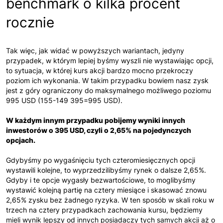
benchmark o kilka procent
rocznie
Tak więc, jak widać w powyższych wariantach, jedyny
przypadek, w którym lepiej byśmy wyszli nie wystawiając opcji,
to sytuacja, w której kurs akcji bardzo mocno przekroczy
poziom ich wykonania. W takim przypadku bowiem nasz zysk
jest z góry ograniczony do maksymalnego możliwego poziomu
995 USD (155-149 395=995 USD).
W każdym innym przypadku pobijemy wyniki innych
inwestorów o 395 USD, czyli o 2,65% na pojedynczych
opcjach.
Gdybyśmy po wygaśnięciu tych czteromiesięcznych opcji
wystawili kolejne, to wyprzedzilibyśmy rynek o dalsze 2,65%.
Gdyby i te opcje wygasły bezwartościowe, to moglibyśmy
wystawić kolejną partię na cztery miesiące i skasować znowu
2,65% zysku bez żadnego ryzyka. W ten sposób w skali roku w
trzech na cztery przypadkach zachowania kursu, będziemy
mieli wynik lepszy od innych posiadaczy tych samych akcji aż o