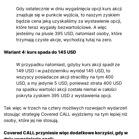
Gdy ostatecznie w dniu wygaśnięcia opcji kurs akcji
znajduje się w punkcie wyjścia, to naszym zyskiem
będzie cena jaką uzyskaliśmy za wystawienie opcji,
które teraz wygasły bezwartościowe. A więc
jesteśmy na plusie 395 USD, natomiast osoby, które
trzymają czyste akcje, wychodzą tutaj na zero.
Wariant 4: kurs spada do 145 USD
W przypadku natomiast, gdyby kurs akcji spadł ze
149 USD i w październiku wyniósł 145 USD, to
wszyscy posiadacze akcji straciliby na tym 400
USD, a my jedynie 5 USD, ponieważ strata 400 USD
na spadku wartości akcji została niemal w całości
pokryta zyskiem 395 USD z wystawienia opcji.
Tak więc w trzech na cztery możliwych rozwojach wydarzeń
stosując strategię Covered CALL wyjdziemy na tym lepiej niż
osoby, które jej nie stosują.
Covered CALL przyniesie więc dodatkowe korzyści, gdy w
dniu wygaśnięcia opcji: