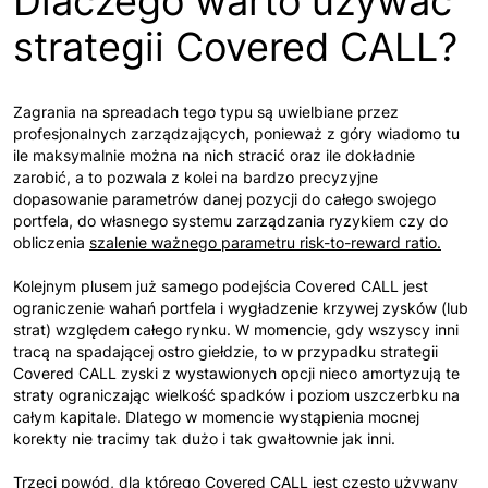
Dlaczego warto używać
strategii Covered CALL?
Zagrania na spreadach tego typu są uwielbiane przez
profesjonalnych zarządzających, ponieważ z góry wiadomo tu
ile maksymalnie można na nich stracić oraz ile dokładnie
zarobić, a to pozwala z kolei na bardzo precyzyjne
dopasowanie parametrów danej pozycji do całego swojego
portfela, do własnego systemu zarządzania ryzykiem czy do
obliczenia
szalenie ważnego parametru risk-to-reward ratio.
Kolejnym plusem już samego podejścia Covered CALL jest
ograniczenie wahań portfela i wygładzenie krzywej zysków (lub
strat) względem całego rynku. W momencie, gdy wszyscy inni
tracą na spadającej ostro giełdzie, to w przypadku strategii
Covered CALL zyski z wystawionych opcji nieco amortyzują te
straty ograniczając wielkość spadków i poziom uszczerbku na
całym kapitale. Dlatego w momencie wystąpienia mocnej
korekty nie tracimy tak dużo i tak gwałtownie jak inni.
Trzeci powód, dla którego Covered CALL jest często używany