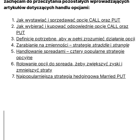
zachęcam do przeczytania pozostałych wprowadzających
artykułów dotyczących handlu opcjami:
Jak wystawiać i sprzedawać opcje CALL oraz PUT
Jak wybierać i kupować odpowiednie opcje CALL oraz
PUT
Definicje potrzebne, aby w pełni zrozumieć działanie opcji
Zarabianie na zmienności – strategie
straddle
i
strangle
Handlowanie spreadami – cztery popularne strategie
opcyjne
Rolowanie opcji do spreada, żeby zwiększyć zyski i
zmniejszyć straty
Najpopularniejsza strategia hedgingowa Married PUT