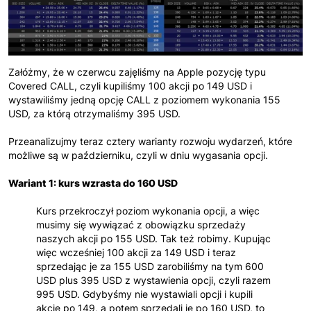
Załóżmy, że w czerwcu zajęliśmy na Apple pozycję typu
Covered CALL, czyli kupiliśmy 100 akcji po 149 USD i
wystawiliśmy jedną opcję CALL z poziomem wykonania 155
USD, za którą otrzymaliśmy 395 USD.
Przeanalizujmy teraz cztery warianty rozwoju wydarzeń, które
możliwe są w październiku, czyli w dniu wygasania opcji.
Wariant 1: kurs wzrasta do 160 USD
Kurs przekroczył poziom wykonania opcji, a więc
musimy się wywiązać z obowiązku sprzedaży
naszych akcji po 155 USD. Tak też robimy. Kupując
więc wcześniej 100 akcji za 149 USD i teraz
sprzedając je za 155 USD zarobiliśmy na tym 600
USD plus 395 USD z wystawienia opcji, czyli razem
995 USD. Gdybyśmy nie wystawiali opcji i kupili
akcje po 149, a potem sprzedali je po 160 USD, to