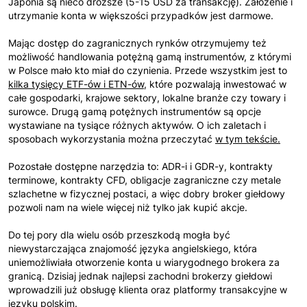
Japonia są nieco droższe (5-15 USD za transakcję). Założenie i
utrzymanie konta w większości przypadków jest darmowe.
Mając dostęp do zagranicznych rynków otrzymujemy też
możliwość handlowania potężną gamą instrumentów, z którymi
w Polsce mało kto miał do czynienia. Przede wszystkim jest to
kilka tysięcy ETF-ów i ETN-ów
, które pozwalają inwestować w
całe gospodarki, krajowe sektory, lokalne branże czy towary i
surowce. Drugą gamą potężnych instrumentów są opcje
wystawiane na tysiące różnych aktywów. O ich zaletach i
sposobach wykorzystania można przeczytać
w tym tekście.
Pozostałe dostępne narzędzia to: ADR-i i GDR-y, kontrakty
terminowe, kontrakty CFD, obligacje zagraniczne czy metale
szlachetne w fizycznej postaci, a więc dobry broker giełdowy
pozwoli nam na wiele więcej niż tylko jak kupić akcje.
Do tej pory dla wielu osób przeszkodą mogła być
niewystarczająca znajomość języka angielskiego, która
uniemożliwiała otworzenie konta u wiarygodnego brokera za
granicą. Dzisiaj jednak najlepsi zachodni brokerzy giełdowi
wprowadzili już obsługę klienta oraz platformy transakcyjne w
języku polskim.