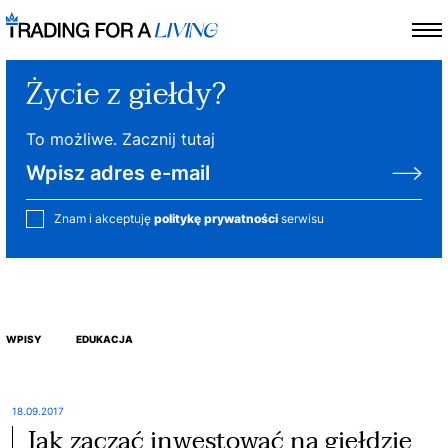
Życie z giełdy?
To możliwe. Zacznij tutaj
Znam i akceptuję
politykę prywatności
serwisu
WPISY
EDUKACJA
18.09.2017
Jak zacząć inwestować na giełdzie