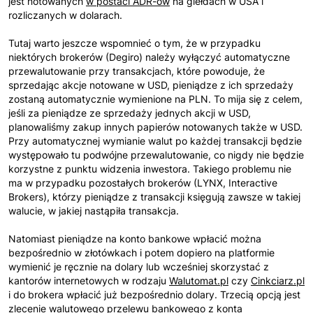
jest notowanych
w postaci ADR-ów
na giełdach w USA i
rozliczanych w dolarach.
Tutaj warto jeszcze wspomnieć o tym, że w przypadku
niektórych brokerów (Degiro) należy wyłączyć automatyczne
przewalutowanie przy transakcjach, które powoduje, że
sprzedając akcje notowane w USD, pieniądze z ich sprzedaży
zostaną automatycznie wymienione na PLN. To mija się z celem,
jeśli za pieniądze ze sprzedaży jednych akcji w USD,
planowaliśmy zakup innych papierów notowanych także w USD.
Przy automatycznej wymianie walut po każdej transakcji będzie
występowało tu podwójne przewalutowanie, co nigdy nie będzie
korzystne z punktu widzenia inwestora. Takiego problemu nie
ma w przypadku pozostałych brokerów (LYNX, Interactive
Brokers), którzy pieniądze z transakcji księgują zawsze w takiej
walucie, w jakiej nastąpiła transakcja.
Natomiast pieniądze na konto bankowe wpłacić można
bezpośrednio w złotówkach i potem dopiero na platformie
wymienić je ręcznie na dolary lub wcześniej skorzystać z
kantorów internetowych w rodzaju
Walutomat.pl
czy
Cinkciarz.pl
i do brokera wpłacić już bezpośrednio dolary. Trzecią opcją jest
zlecenie walutowego przelewu bankowego z konta