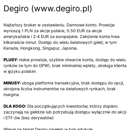
Degiro (www.degiro.pl)
Najtańszy broker w zestawieniu. Darmowe konto. Prowizje
wynoszą 1 PLN za akcje polskie, 0.50 EUR za akcje
amerykańskie i 2-4 EUR za europejskie. Założenie konta trwa
kilkanaście minut. Dostęp do wielu światowych giełd, w tym
Kanada, Hongkong, Singapur, Japonia.
PLUSY:
niskie prowizje, szybkie otwarcie konta, dostęp do wielu
rynków (w tym do GPW), brak minimalnej wpłaty, obsługa klienta
w języku polskim
MINUSY:
uboga platforma transakcyjna, brak dostępu do opcji,
okrojona liczba instrumentów na światowych rynkach, brak
margina
DLA KOGO:
Dla początkujących inwestorów, którzy dopiero
zaczynają na giełdzie lub potrzebują dostępu wyłącznie do akcji
i ETF-ów (bez derywatów)
Więcej na temat Degiro pisałem w tym artykule.