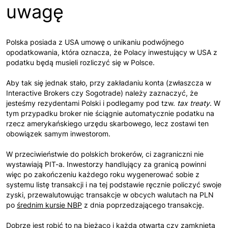
uwagę
Polska posiada z USA umowę o unikaniu podwójnego
opodatkowania, która oznacza, że Polacy inwestujący w USA z
podatku będą musieli rozliczyć się w Polsce.
Aby tak się jednak stało, przy zakładaniu konta (zwłaszcza w
Interactive Brokers czy Sogotrade) należy zaznaczyć, że
jesteśmy rezydentami Polski i podlegamy pod tzw.
tax treaty
. W
tym przypadku broker nie ściągnie automatycznie podatku na
rzecz amerykańskiego urzędu skarbowego, lecz zostawi ten
obowiązek samym inwestorom.
W przeciwieństwie do polskich brokerów, ci zagraniczni nie
wystawiają PIT-a. Inwestorzy handlujący za granicą powinni
więc po zakończeniu każdego roku wygenerować sobie z
systemu listę transakcji i na tej podstawie ręcznie policzyć swoje
zyski, przewalutowując transakcje w obcych walutach na PLN
po
średnim kursie NBP
z dnia poprzedzającego transakcję.
Dobrze jest robić to na bieżąco i każdą otwartą czy zamkniętą