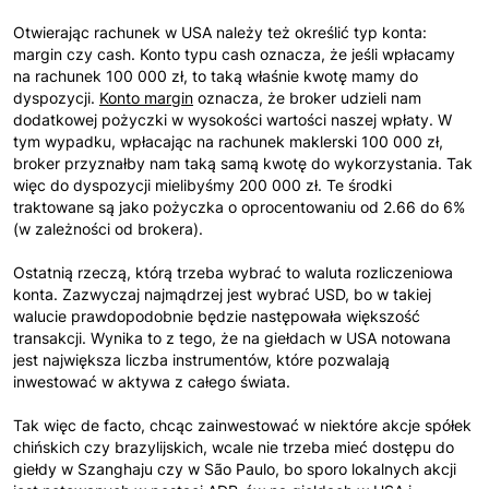
Otwierając rachunek w USA należy też określić typ konta:
margin czy cash. Konto typu cash oznacza, że jeśli wpłacamy
na rachunek 100 000 zł, to taką właśnie kwotę mamy do
dyspozycji.
Konto margin
oznacza, że broker udzieli nam
dodatkowej pożyczki w wysokości wartości naszej wpłaty. W
tym wypadku, wpłacając na rachunek maklerski 100 000 zł,
broker przyznałby nam taką samą kwotę do wykorzystania. Tak
więc do dyspozycji mielibyśmy 200 000 zł. Te środki
traktowane są jako pożyczka o oprocentowaniu od 2.66 do 6%
(w zależności od brokera).
Ostatnią rzeczą, którą trzeba wybrać to waluta rozliczeniowa
konta. Zazwyczaj najmądrzej jest wybrać USD, bo w takiej
walucie prawdopodobnie będzie następowała większość
transakcji. Wynika to z tego, że na giełdach w USA notowana
jest największa liczba instrumentów, które pozwalają
inwestować w aktywa z całego świata.
Tak więc de facto, chcąc zainwestować w niektóre akcje spółek
chińskich czy brazylijskich, wcale nie trzeba mieć dostępu do
giełdy w Szanghaju czy w São Paulo, bo sporo lokalnych akcji