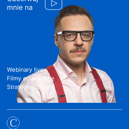
mnie na
Webinary live
Filmy edukacyjne
Strategie opcyjne
C