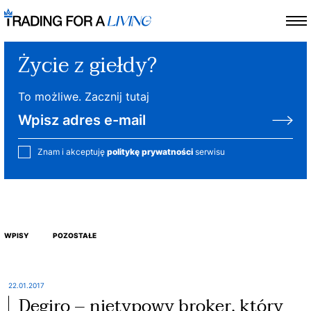
Życie z giełdy?
To możliwe. Zacznij tutaj
Znam i akceptuję
politykę prywatności
serwisu
WPISY
POZOSTAŁE
22.01.2017
Degiro – nietypowy broker, który