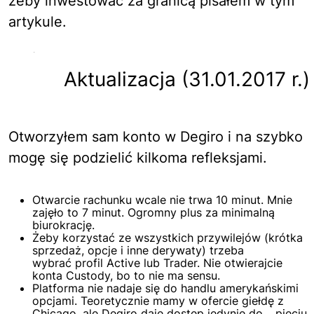
żeby inwestować za granicą pisałem w tym
artykule.
Aktualizacja (31.01.2017 r.)
Otworzyłem sam konto w Degiro i na szybko
mogę się podzielić kilkoma refleksjami.
Otwarcie rachunku wcale nie trwa 10 minut. Mnie
zajęło to 7 minut. Ogromny plus za minimalną
biurokrację.
Żeby korzystać ze wszystkich przywilejów (krótka
sprzedaż, opcje i inne derywaty) trzeba
wybrać profil Active lub Trader. Nie otwierajcie
konta Custody, bo to nie ma sensu.
Platforma nie nadaje się do handlu amerykańskimi
opcjami. Teoretycznie mamy w ofercie giełdę z
Chicago, ale Degiro daje dostęp jedynie do… pięciu