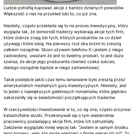
Ludzie potrafią kupować akcje z bardzo dziwnych powodów.
Większość z nas na przykład lubi to, co już zna.
Niestety, często przekłada się to na proces inwestycyjny, który
wygląda tak, że domorośli traderzy wybierają akcje tych firm,
które dobrze znają lub tych, których produktów na co dzień
używają i które lubią. Na pierwszy rzut oka brzmi to zresztą
całkiem rozsądnie. Skoro używam telefonu X i jestem z niego
zadowolony, uważam że jest to świetny produkt, to jest duża
szansa, że akcje jego producenta również czeka sukces,
dlatego rozsądnie będzie w niego zainwestować.
Takie podejście jakiś czas temu lansowane było zresztą przez
amerykańskich medialnych guru inwestycyjnych. Niestety, jest
to jeden z największych giełdowych nonsensów, które głęboko
zakorzeniły się w świadomości początkujących traderów.
W rzeczywistości inwestowanie w to, co się zna, często przynosi
katastrofalne skutki. Przekonywali się o tym wielokrotnie
pracownicy posiadający akcje firm, które ich zatrudniały.
Założenie wyglądało mniej więcej tak: “Jestem w samym środku
tego biznesu, więc kto może wiedzieć o firmie więcej niż ja?”. To