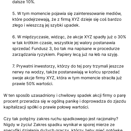
dalsze 10%.
5. W tym momencie pojawia się zainteresowanie mediów,
które podejrzewają, że z firmą XYZ dzieje się coś bardzo
złego i wieszczą jej szybki upadek.
6. W międzyczasie, widząc, że akcje XYZ spadły już o 30%
w tak krótkim czasie, wszystkie jej walory postanawia
sprzedać Fundusz 3, bo tak ma napisane w procedurze
zarządzania ryzykiem. Papiery lecą już na łeb na szyję.
7. Prywatni inwestorzy, którzy do tej pory trzymali jeszcze
nerwy na wodzy, także postanawiają w końcu sprzedać
swoje akcje firmy XYZ, która w tym momencie straciła już
prawie 50% wartości.
W ten sposób uzasadniony i chwilowy spadek akcji firmy o parę
procent przeradza się w ogólną panikę i doprowadza do zjazdu
kapitalizacji spółki o prawie połowę wartości.
Czy tak potężny zakres ruchu spadkowego jest racjonalny?
Nigdy w życiu! Zakres spadku wynikał w sporej mierze ze
specyfiki działania dużych graczy, którzy żeby mieć gotówkę