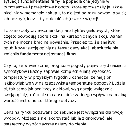
sytuacja fundamentalna firmy, a popadła ona jedynie w
tymczasowe i przejściowe kłopoty, które sprowadziły jej akcje
niżej niż w momencie zakupu, to nie jest od razu powód, aby się
ich pozbyć, lecz… by dokupić ich jeszcze więcej!
To samo dotyczy rekomendacji analityków giełdowych, które
często powodują spore skoki na kursach danych akcji. Wahań
tych nie można brać na poważnie. Przecież to, że analityk
opublikował swoją opinię na temat ceny akcji, absolutnie nie
zmieniło fundamentalnej sytuacji firmy!
Czy to, że w wieczornej prognozie pogody pojawi się dziesięciu
synoptyków i każdy zapowie kompletnie inną wysokość
temperatury w przyszłym tygodniu oznacza, że mają oni
jakikolwiek wpływ na rzeczywistą temperaturę pogody? Ludzie
ci, tak samo jak analitycy giełdowi, wygłaszają wyłącznie
swoją opinię, która nie ma absolutnie żadnego wpływu na realną
wartość instrumentu, którego dotyczy.
Cena na rynku podawana co sekundę jest wyłącznie dla twojej
wygody. Możesz z niej skorzystać lub ją zignorować, ale
ostateczny wybór zawsze należy do ciebie.