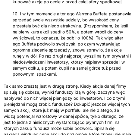
kupować akcje po cenie z przed całej afery spadkowej.
10. I w tym momencie alter ego Warrena Buffeta postanawia
sprzedać swoje wszystkie udziały, bo wysokość ceny
przestała być dla niego atrakcyjna. (Przypominam, że jeśli
najpierw kurs akcji spadł o 50%, a potem wrócił do ceny
wyjściowej, to oznacza, że odbił o 100%). Tak więc alter
ego Buffeta podwoiło swój zysk, po czym wystawiając
ogromne zlecenie sprzedaży, znowu sprawiło, że akcje
runęły w dół. Po raz drugi najgorzej wyszli na tym prywatni i
niedoświadczeni inwestorzy, którzy najpierw sprzedali w
samym dołku, a potem kupili na samej górce tuż przed
ponownymi spadkami.
Tak samo zresztą jest w drugą stronę. Kiedy akcje danej firmy
spisują się dobrze, wyniki funduszy idą w górę, zaczyna więc
napływać do nich więcej pieniędzy od inwestorów. I co z tymi
pieniędzmi mogą zrobić fundusze? Dokupić jeszcze więcej tych
samych akcji, które już mają w portfelu, ale nie dlatego, że
widzą potencjał wzrostowy w danej spółce, tylko dlatego, że
jest to jedna z nielicznych wystarczająco płynnych firm, na
których zakup fundusz może sobie pozwolić. Spirala się
nakręca windując cenę akcji do poziomów, które znowu nie mają