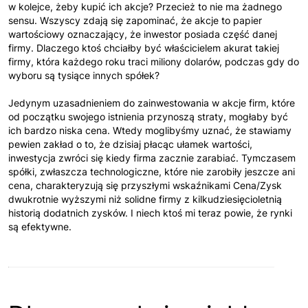
w kolejce, żeby kupić ich akcje? Przecież to nie ma żadnego
sensu. Wszyscy zdają się zapominać, że akcje to papier
wartościowy oznaczający, że inwestor posiada część danej
firmy. Dlaczego ktoś chciałby być właścicielem akurat takiej
firmy, która każdego roku traci miliony dolarów, podczas gdy do
wyboru są tysiące innych spółek?
Jedynym uzasadnieniem do zainwestowania w akcje firm, które
od początku swojego istnienia przynoszą straty, mogłaby być
ich bardzo niska cena. Wtedy moglibyśmy uznać, że stawiamy
pewien zakład o to, że dzisiaj płacąc ułamek wartości,
inwestycja zwróci się kiedy firma zacznie zarabiać. Tymczasem
spółki, zwłaszcza technologiczne, które nie zarobiły jeszcze ani
cena, charakteryzują się przyszłymi wskaźnikami Cena/Zysk
dwukrotnie wyższymi niż solidne firmy z kilkudziesięcioletnią
historią dodatnich zysków. I niech ktoś mi teraz powie, że rynki
są efektywne.