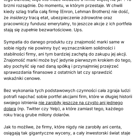
brzmi rozsądnie. Do momentu, w którym przestaje. W chwili
kiedy szlag trafia całą firmę (Enron, Lehman Brothers) nie dość,
że
insiderzy
tracą etat, ubezpieczenie zdrowotne oraz
pracowniczy fundusz emerytalny, to jeszcze akcje z ich portfela
stają się zupełnie bezwartościowe. Ups.
Sympatia do danego produktu czy znajomość marki same w
sobie nigdy nie powinny być wyznacznikiem solidności i
stabilności firmy, ani tym bardziej zachętą do zakupu jej akcji.
Znajomość marki może być jedynie pierwszym krokiem do tego,
aby pochylić się nad daną spółką i przynajmniej przejrzeć
sprawozdania finansowe z ostatnich lat czy sprawdzić
wskaźniki cenowe.
Bez wykonania tych podstawowych czynności cała zgraja ludzi
potrafi napchać sobie portfel akcjami firm, które w długiej historii
swojego istnienia
nie zarobiły jeszcze na czysto ani jednego
dolara
(np. Twitter czy Yelp), a które zamiast tego, każdego
roku tracą grube miliony dolarów.
Jak to możliwe, że firmy, które nigdy nie zarobiły ani centa,
osiągają tak gigantyczne wyceny, a cały inwestorski świat staje