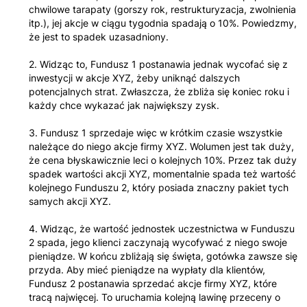
chwilowe tarapaty (gorszy rok, restrukturyzacja, zwolnienia
itp.), jej akcje w ciągu tygodnia spadają o 10%. Powiedzmy,
że jest to spadek uzasadniony.
2. Widząc to, Fundusz 1 postanawia jednak wycofać się z
inwestycji w akcje XYZ, żeby uniknąć dalszych
potencjalnych strat. Zwłaszcza, że zbliża się koniec roku i
każdy chce wykazać jak największy zysk.
3. Fundusz 1 sprzedaje więc w krótkim czasie wszystkie
należące do niego akcje firmy XYZ. Wolumen jest tak duży,
że cena błyskawicznie leci o kolejnych 10%. Przez tak duży
spadek wartości akcji XYZ, momentalnie spada też wartość
kolejnego Funduszu 2, który posiada znaczny pakiet tych
samych akcji XYZ.
4. Widząc, że wartość jednostek uczestnictwa w Funduszu
2 spada, jego klienci zaczynają wycofywać z niego swoje
pieniądze. W końcu zbliżają się święta, gotówka zawsze się
przyda. Aby mieć pieniądze na wypłaty dla klientów,
Fundusz 2 postanawia sprzedać akcje firmy XYZ, które
tracą najwięcej. To uruchamia kolejną lawinę przeceny o