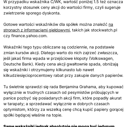
W przypadku wskaźnika C/WK, wartość poniżej 1.5 też oznacza
korzystny stosunek ceny akcji do wartości firmy, czyli sugeruje
zwietrzenie sporego dyskonta.
Gotowe wartości wskaźników dla spółek można znaleźć
na
stronach z informacjami giełdowymi
, takich jak stockwatch.pl
czy finance.yahoo.com.
Wskaźniki tego typu obliczane są codziennie, na podstawie
zmian kursów akcji. Dlatego warto do nich zajrzeć zwłaszcza,
jeśli jakaś firma wpada w przejściowe kłopoty (Volkswagen,
Deutsche Bank). Kiedy cena akcji gwałtownie spada, obniżają
się wskaźniki i otrzymujemy kilkunasto lub nawet
kilkudziesięcioprocentowy rabat przy zakupie danych papierów.
Tu świetnie sprawdzi się rada Benjamina Grahama, aby kupować
wyłącznie w trudnych czasach od pesymistów próbujących w
panice pozbyć się posiadanych akcji firm, które popadły akurat
w tarapaty; a sprzedawać wyłącznie w dobrych czasach
optymistom, którzy za wszelką cenę chcą kupić papiery gorącej
spółki będącej właśnie na topie.
Same wskaźniki jednak absolutnie nie mogą być jedynym