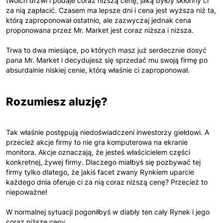
twoich drzwi i podaje coraz niższą cenę, jaką byłby skłonny ci
za nią zapłacić. Czasem ma lepsze dni i cena jest wyższa niż ta,
którą zaproponował ostatnio, ale zazwyczaj jednak cena
proponowana przez Mr. Market jest coraz niższa i niższa.
Trwa to dwa miesiące, po których masz już serdecznie dosyć
pana Mr. Market i decydujesz się sprzedać mu swoją firmę po
absurdalnie niskiej cenie, którą właśnie ci zaproponował.
Rozumiesz aluzję?
Tak właśnie postępują niedoświadczeni inwestorzy giełdowi. A
przecież akcje firmy to nie gra komputerowa na ekranie
monitora. Akcje oznaczają, że jesteś właścicielem części
konkretnej, żywej firmy. Dlaczego miałbyś się pozbywać tej
firmy tylko dlatego, że jakiś facet zwany Rynkiem uparcie
każdego dnia oferuje ci za nią coraz niższą cenę? Przecież to
niepoważne!
W normalnej sytuacji pogoniłbyś w diabły ten cały Rynek i jego
coraz niższe ceny.