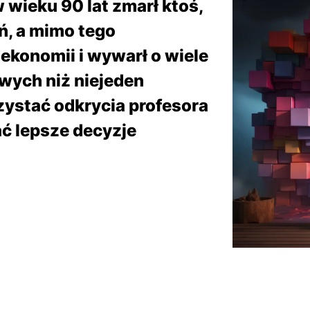
wieku 90 lat zmarł ktoś,
eń, a mimo tego
ekonomii i wywarł o wiele
wych niż niejeden
ystać odkrycia profesora
ć lepsze decyzje