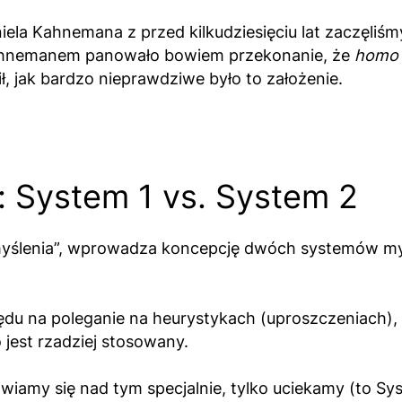
ela Kahnemana z przed kilkudziesięciu lat zaczęliśm
 Kahnemanem panowało bowiem przekonanie, że
homo 
, jak bardzo nieprawdziwe było to założenie.
 System 1 vs. System 2
ślenia”, wprowadza koncepcję dwóch systemów myśle
du na poleganie na heurystykach (uproszczeniach), 
jest rzadziej stosowany.
nawiamy się nad tym specjalnie, tylko uciekamy (to Sy