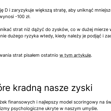
ę D i zaryzykuje większą stratę, aby uniknąć mniejsz
wynosi -100 zł.
unikać strat niż dążyć do zysków, co w dużej mierze
cznie dużego ryzyka wtedy, kiedy należy je podjąć i z
owania strat pisałem ostatnio
w tym artykule
.
óre kradną nasze zyski
ek finansowych i najlepszy model scoringowy na świe
izmy psychologiczne ukryte w naszym umyśle.