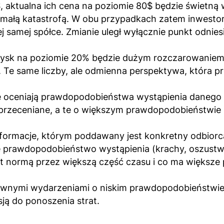
$, aktualna ich cena na poziomie 80$ będzie świetną 
 małą katastrofą. W obu przypadkach zatem inwestorz
j samej spółce. Zmianie uległ wyłącznie punkt odniesi
zysk na poziomie 20% będzie dużym rozczarowaniem; al
 Te same liczby, ale odmienna perspektywa, która p
ie oceniają prawdopodobieństwa wystąpienia danego 
przeceniane, a te o większym prawdopodobieństwie 
nformacje, którym poddawany jest konkretny odbiorca
 prawdopodobieństwo wystąpienia (krachy, oszustwa
jest normą przez większą część czasu i co ma większ
tywnymi wydarzeniami o niskim prawdopodobieństwie 
ą do ponoszenia strat.