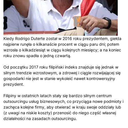
Kiedy Rodrigo Duterte został w 2016 roku prezydentem, giełda
najpierw runęła o kilkanaście procent w ciągu paru dni; potem
wzrosła o kilkadziesiąt w ciągu kolejnych miesięcy; a na koniec
roku znowu spadła o jedną czwartą.
Od początku 2017 roku filipiński indeks znajduje się jednak w
silnym trendzie wzrostowym, a zdrowej i ciągle rozwijającej się
gospodarki nie jest w stanie wykoleić nawet kontrowersyjny
prezydent.
Filipiny w ostatnich latach stały się bardzo silnym centrum
outsourcingu usług biznesowych, co przyciąga nowe podmioty i
zachęca kolejne firmy, aby otwierać w kraju swoje oddziały lub
(z uwagi na niskie koszty) przenosić do niego część własnej
działalności na zasadach outsourcingu.