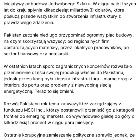
inicjatywy odbudowy Jedwabnego Szlaku. W ciągu najbliższych
lat do kraju spłynie kilkadziesiąt miliardów(!) dolarów, które
posłużą przede wszystkim do stworzenia infrastruktury z
prawdziwego zdarzenia.
Pakistan zacznie niedługo przypominać ogromny plac budowy,
na czym skorzystają wszyscy: od regionalnych firm
dostarczających materiały, przez lokalnych pracowników, po
sektor finansowy czy hotelarski.
W ostatnich latach sporo zagranicznych koncernów rozważało
przeniesienie części swojej produkcji właśnie do Pakistanu,
jednak przeszkodą była kiepska infrastruktura – marne drogi z
interioru do portu oraz problemy z niewydolną siecią
energetyczną. Teraz to się zmieni.
Rozwój Pakistanu rok temu zauważyli też zarządzający z
funduszu MSCI Inc., którzy postanowili przenieść go z kategorii
frontier do emerging markets, co wywindowało giełdę do góry o
kilkadziesiąt procent w ciągu paru miesięcy.
Ostatnie korupcyjne zamieszanie polityczne sprawiło jednak, że