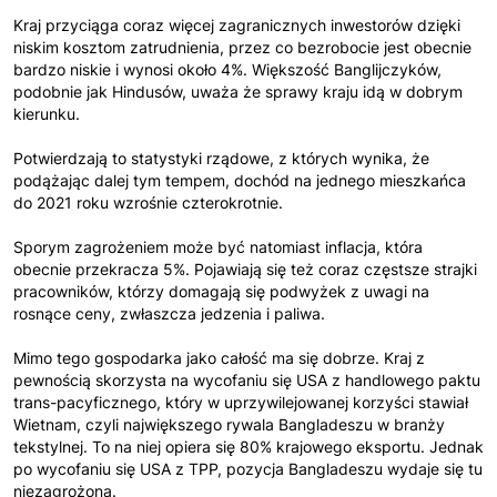
Kraj przyciąga coraz więcej zagranicznych inwestorów dzięki
niskim kosztom zatrudnienia, przez co bezrobocie jest obecnie
bardzo niskie i wynosi około 4%. Większość Banglijczyków,
podobnie jak Hindusów, uważa że sprawy kraju idą w dobrym
kierunku.
Potwierdzają to statystyki rządowe, z których wynika, że
podążając dalej tym tempem, dochód na jednego mieszkańca
do 2021 roku wzrośnie czterokrotnie.
Sporym zagrożeniem może być natomiast inflacja, która
obecnie przekracza 5%. Pojawiają się też coraz częstsze strajki
pracowników, którzy domagają się podwyżek z uwagi na
rosnące ceny, zwłaszcza jedzenia i paliwa.
Mimo tego gospodarka jako całość ma się dobrze. Kraj z
pewnością skorzysta na wycofaniu się USA z handlowego paktu
trans-pacyficznego, który w uprzywilejowanej korzyści stawiał
Wietnam, czyli największego rywala Bangladeszu w branży
tekstylnej. To na niej opiera się 80% krajowego eksportu. Jednak
po wycofaniu się USA z TPP, pozycja Bangladeszu wydaje się tu
niezagrożona.