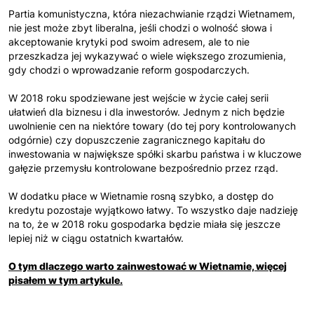
Partia komunistyczna, która niezachwianie rządzi Wietnamem,
nie jest może zbyt liberalna, jeśli chodzi o wolność słowa i
akceptowanie krytyki pod swoim adresem, ale to nie
przeszkadza jej wykazywać o wiele większego zrozumienia,
gdy chodzi o wprowadzanie reform gospodarczych.
W 2018 roku spodziewane jest wejście w życie całej serii
ułatwień dla biznesu i dla inwestorów. Jednym z nich będzie
uwolnienie cen na niektóre towary (do tej pory kontrolowanych
odgórnie) czy dopuszczenie zagranicznego kapitału do
inwestowania w największe spółki skarbu państwa i w kluczowe
gałęzie przemysłu kontrolowane bezpośrednio przez rząd.
W dodatku płace w Wietnamie rosną szybko, a dostęp do
kredytu pozostaje wyjątkowo łatwy. To wszystko daje nadzieję
na to, że w 2018 roku gospodarka będzie miała się jeszcze
lepiej niż w ciągu ostatnich kwartałów.
O tym dlaczego warto zainwestować w Wietnamie, więcej
pisałem w tym artykule.