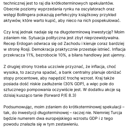
technicznej jest to raj dla krótkoterminowych spekulantów.
Obecnie poziomy wyprzedania rynku na oscylatorach oraz
wstęgi Bollingera pokazują perfekcyjny książkowy przykład
aktywów, które warto kupić, aby nieco na nich pospekulować.
Czy kraj jednak nadaje się na długoterminową inwestycję? Moim
zdaniem nie. Sytuacja polityczna jest zbyt nieprzewidywalna.
Recep Erdogan odwraca się od Zachodu i kieruje coraz bardziej
w stronę Rosji. Demokracja praktycznie przestaje istnieć. Inflacja
przekracza 11%, bezrobocie 10%, a bilans handlowy jest ujemny.
Z drugiej strony trzeba uczciwie przyznać, że inflacja, choć
wysoka, to zaczyna spadać, a bank centralny planuje obniżać
stopy procentowe, aby napędzić trochę wzrost. Kraj także
posiada dość niskie zadłużenie (30% GDP), a więc pole do
sztucznego pompowania oczywiście jest. W dodatku akcje są
dzisiaj kusząco tanie (forward P/E 8.3)
Podsumowując, moim zdaniem do krótkoterminowej spekulacji –
tak, do inwestycji długoterminowej – raczej nie. Niemniej Turcja
będzie numerem dwa europejskiego wzrostu GDP i z tego
powodu znalazła się w tym zestawieniu.