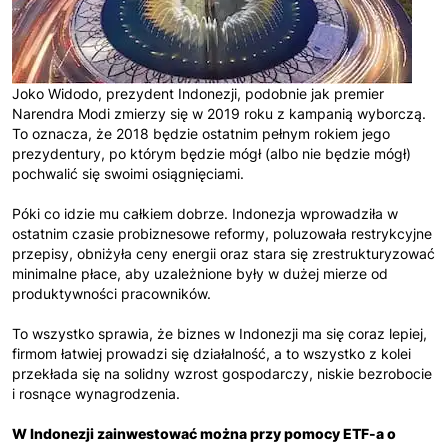
Joko Widodo, prezydent Indonezji, podobnie jak premier
Narendra Modi zmierzy się w 2019 roku z kampanią wyborczą.
To oznacza, że 2018 będzie ostatnim pełnym rokiem jego
prezydentury, po którym będzie mógł (albo nie będzie mógł)
pochwalić się swoimi osiągnięciami.
Póki co idzie mu całkiem dobrze. Indonezja wprowadziła w
ostatnim czasie probiznesowe reformy, poluzowała restrykcyjne
przepisy, obniżyła ceny energii oraz stara się zrestrukturyzować
minimalne płace, aby uzależnione były w dużej mierze od
produktywności pracowników.
To wszystko sprawia, że biznes w Indonezji ma się coraz lepiej,
firmom łatwiej prowadzi się działalność, a to wszystko z kolei
przekłada się na solidny wzrost gospodarczy, niskie bezrobocie
i rosnące wynagrodzenia.
W Indonezji zainwestować można przy pomocy ETF-a o