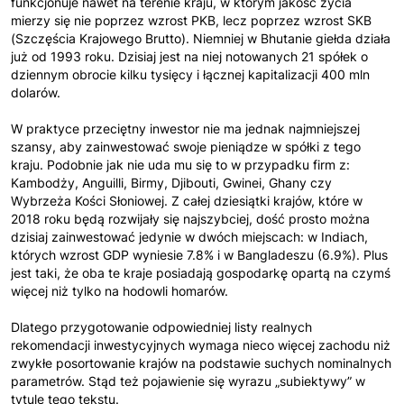
funkcjonuje nawet na terenie kraju, w którym jakość życia
mierzy się nie poprzez wzrost PKB, lecz poprzez wzrost SKB
(Szczęścia Krajowego Brutto). Niemniej w Bhutanie giełda działa
już od 1993 roku. Dzisiaj jest na niej notowanych 21 spółek o
dziennym obrocie kilku tysięcy i łącznej kapitalizacji 400 mln
dolarów.
W praktyce przeciętny inwestor nie ma jednak najmniejszej
szansy, aby zainwestować swoje pieniądze w spółki z tego
kraju. Podobnie jak nie uda mu się to w przypadku firm z:
Kambodży, Anguilli, Birmy, Djibouti, Gwinei, Ghany czy
Wybrzeża Kości Słoniowej. Z całej dziesiątki krajów, które w
2018 roku będą rozwijały się najszybciej, dość prosto można
dzisiaj zainwestować jedynie w dwóch miejscach: w Indiach,
których wzrost GDP wyniesie 7.8% i w Bangladeszu (6.9%). Plus
jest taki, że oba te kraje posiadają gospodarkę opartą na czymś
więcej niż tylko na hodowli homarów.
Dlatego przygotowanie odpowiedniej listy realnych
rekomendacji inwestycyjnych wymaga nieco więcej zachodu niż
zwykłe posortowanie krajów na podstawie suchych nominalnych
parametrów. Stąd też pojawienie się wyrazu „subiektywy” w
tytule tego tekstu.