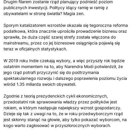
Drugim filarem zostanie rząd planujący podnieść poziom
publicznych inwestycji. Politycy idący ramię w ramię z
obywatelami w stronę światła? Magia zen.
Sporym katalizatorem wzrostów okazała się tegoroczna reforma
podatkowa, która znacznie uprościła prowadzenie biznesu oraz
sprawiła, że duża część szarej strefy została włączona do
mainstreamu, przez co jej biznesowe osiągnięcia pojawią się
teraz w oficjalnych statystykach.
W 2019 roku Indie czekają wybory, a więc przyszły rok będzie
ostatnim momentem na to, aby Narendra Modi potwierdził, że
jego rząd potrafi przyczynić się do podtrzymania
spektakularnego rozwoju i dalszego poprawienia poziomu życia
wśród 1.35 miliarda swoich obywateli.
Zgodnie z teorią prezydenckich cykli ekonomicznych,
przedostatni rok sprawowania władzy przez polityków jest
rokiem, w którym następuje największy wzrost gospodarczy.
Dzieje się tak z uwagi na to, że w roku przedwyborczym rząd
jest skłonny stanąć na głowie, aby tylko pokazać wyborcom, na
kogo warto zagłosować w przyszłorocznych wyborach.