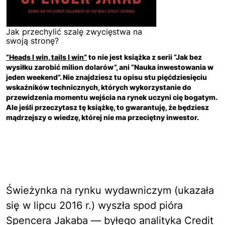
Jak przechylić szalę zwycięstwa na
swoją stronę?
”Heads I win, tails I win”
to nie jest książka z serii “Jak bez
wysiłku zarobić milion dolarów”, ani “Nauka inwestowania w
jeden weekend”. Nie znajdziesz tu opisu stu pięćdziesięciu
wskaźników technicznych, których wykorzystanie do
przewidzenia momentu wejścia na rynek uczyni cię bogatym.
Ale jeśli przeczytasz tę książkę, to gwarantuję, że będziesz
mądrzejszy o wiedzę, której nie ma przeciętny inwestor.
Świeżynka na rynku wydawniczym (ukazała
się w lipcu 2016 r.) wyszła spod pióra
Spencera Jakaba — byłego analityka Credit