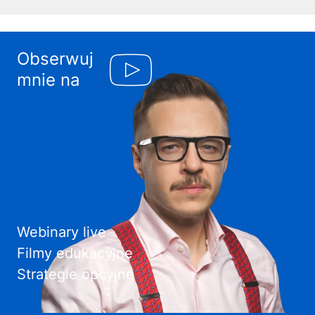
Obserwuj
mnie na
Webinary live
Filmy edukacyjne
Strategie opcyjne