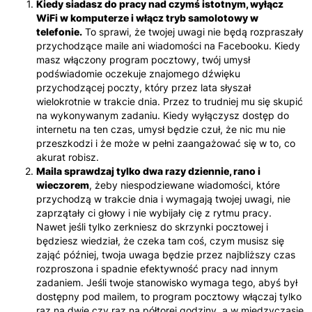
Kiedy siadasz do pracy nad czymś istotnym, wyłącz
WiFi w komputerze i włącz tryb samolotowy w
telefonie.
To sprawi, że twojej uwagi nie będą rozpraszały
przychodzące maile ani wiadomości na Facebooku. Kiedy
masz włączony program pocztowy, twój umysł
podświadomie oczekuje znajomego dźwięku
przychodzącej poczty, który przez lata słyszał
wielokrotnie w trakcie dnia. Przez to trudniej mu się skupić
na wykonywanym zadaniu. Kiedy wyłączysz dostęp do
internetu na ten czas, umysł będzie czuł, że nic mu nie
przeszkodzi i że może w pełni zaangażować się w to, co
akurat robisz.
Maila sprawdzaj tylko dwa razy dziennie, rano i
wieczorem
, żeby niespodziewane wiadomości, które
przychodzą w trakcie dnia i wymagają twojej uwagi, nie
zaprzątały ci głowy i nie wybijały cię z rytmu pracy.
Nawet jeśli tylko zerkniesz do skrzynki pocztowej i
będziesz wiedział, że czeka tam coś, czym musisz się
zająć później, twoja uwaga będzie przez najbliższy czas
rozproszona i spadnie efektywność pracy nad innym
zadaniem. Jeśli twoje stanowisko wymaga tego, abyś był
dostępny pod mailem, to program pocztowy włączaj tylko
raz na dwie czy raz na półtorej godziny, a w międzyczasie