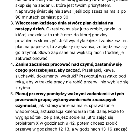
skup się na zadaniu, które jest twoim priorytetem.
Naprawdę świat się nie zawali jeśli odpiszesz na maila po
90 minutach zamiast po 30.
Wieczorem każdego dnia stwórz plan działań na
następy dzień.
Określ co musisz jutro zrobić, gdzie i o
której zaczniesz to robić oraz do której godziny
powinieneś skończyć. Jeśli wyartykułujesz i zapiszesz ten
plan na papierze, to zwiększy się szansa, że będziesz się
go trzymał. Słowo zapisane ma większą moc i trudniej je
zakwestionować.
Zanim zaczniesz pracować nad czymś, zastanów się
czego potrzebujesz, aby zacząć.
Przekąski, kawa,
słuchawki, dokumenty, wydruki? Przygotuj wszystko pod
ręką, aby w trakcie pracy nie robić przerw i nie wybijać się
z rytmu.
Planuj przerwy pomiędzy ważnymi zadaniami i w tych
przerwach grupuj wykonywanie mało znaczących
czynności
, jak odpisywanie na maile, sprawdzanie
wiadomości, aktualizacja kalendarza i tak dalej. Może to
wyglądać tak, że planujesz sobie na jutro zająć się
projektem X w godzinach 9-12, potem chcesz zrobić
przerwę w godzinach 12-13, a w godzinach 13-16 zacząć