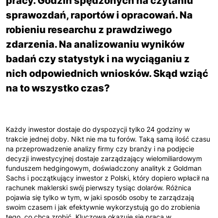
pracy. Godzin spędzonych na czytaniu
sprawozdań, raportów i opracowań. Na
robieniu researchu z prawdziwego
zdarzenia. Na analizowaniu wyników
badań czy statystyk i na wyciąganiu z
nich odpowiednich wniosków. Skąd wziąć
na to wszystko czas?
Każdy inwestor dostaje do dyspozycji tylko 24 godziny w
trakcie jednej doby. Nikt nie ma tu forów. Taką samą ilość czasu
na przeprowadzenie analizy firmy czy branży i na podjęcie
decyzji inwestycyjnej dostaje zarządzający wielomiliardowym
funduszem hedgingowym, doświadczony analityk z Goldman
Sachs i początkujący inwestor z Polski, który dopiero wpłacił na
rachunek maklerski swój pierwszy tysiąc dolarów. Różnica
pojawia się tylko w tym, w jaki sposób osoby te zarządzają
swoim czasem i jak efektywnie wykorzystują go do zrobienia
tego, co chcą zrobić. Kluczowa okazuje się praca w