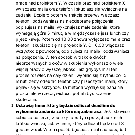
pracę nad projektem Y. W czasie prac nad projektem X
wyłączasz maila oraz telefon i skupiasz się wyłącznie na
zadaniu. Dopiero potem w trakcie przerwy włączasz
telefon i oddzwaniasz na nieodebrane połączenia,
odpisujesz na maile, wykonujesz małe zadania, które
wymagają góra 5 minut, a w międzyczasie jesz lunch czy
pijesz kawę. Potem od 13.00 znowu wyłączasz maila oraz
telefon i skupiasz się na projekcie Y. O 16.00 włączasz
wszystko z powrotem, odpisujesz na maile i oddzwaniasz
na połączenia. W ten sposób w trakcie dwóch
nieprzerwanych bloków w skupieniu wykonasz o wiele
więcej pracy o wyższej jakości, niż gdybyś miał ten
proces rozwlec na cały dzień i wybijać się z rytmu co 15
minut, żeby odebrać telefon czy przeczytać maila, który
pojawił się w skrzynce. Ta metoda wydaje się banalnie
prosta, ale w rzeczywistości potrafi być szalenie
skuteczna.
Ustawiaj timer, który będzie odliczał deadline do
wykonania zadania za które się zabierasz.
Jeśli stawiasz
sobie za cel przejrzeć trzy raporty i sporządzić z nich
krótkie wnioski, ustaw timer, który odliczał będzie od 3
godzin w dół. W ten sposób będziesz miał nad sobą bat,