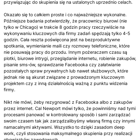
przywiązując do skupienia się na ustalonych uprzednio celach.
Okazało się to całkiem proste i co najważniejsze wykonalne.
Późniejsze badania potwierdziły, że pracownicy biurowi (nie
tylko w Chicago) w trakcie 8 godzin pracy rzeczywiście na
wykonywaniu kluczowych dla firmy zadań spędzają tylko 4-5
godzin. Cała reszta poświęcona jest na bezproduktywne
spotkania, wymienianie maili czy rozmowy telefoniczne, które
nie posuwają pracy do przodu. Innym pożeraczem czasu są
plotki, biurowe intrygi, przeglądanie internetu, robienie zakupów,
pisanie sms-ów, sprawdzanie Facebooka czy załatwianie
pozostałych spraw prywatnych lub nawet służbowych, które
jednak nie są akurat związane z prowadzonym kluczowym
projektem czy z inną działalnością ważną z punktu widzenia
firmy.
Nikt nie mówi, żeby rezygnować z Facebooka albo z zakupów
przez internet. Cal Newport mówi tylko, że powinniśmy nad tymi
procesami panować w kontrolowany sposób i sami zarządzać
swoim czasem tak jak zarządzalibyśmy własną firmą czy innymi
namacalnymi aktywami. Wszystko to dzięki zasadom deep
work, czyli stosowania maksymalnego skupienia przy realizacji
obowiązków zawodowych.