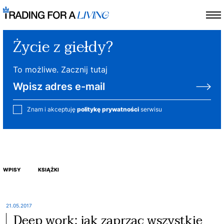
Życie z giełdy?
To możliwe. Zacznij tutaj
Znam i akceptuję
politykę prywatności
serwisu
WPISY
KSIĄŻKI
21.05.2017
Deep work: jak zaprząc wszystkie