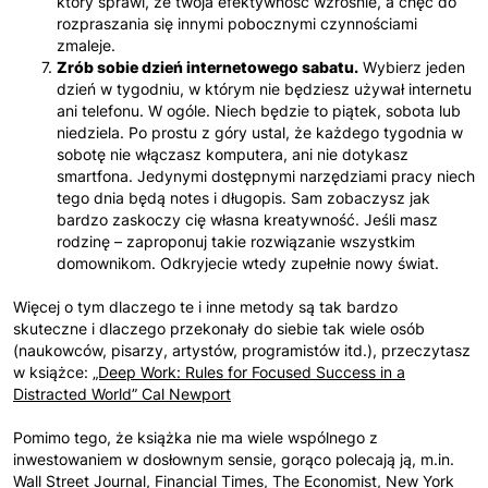
który sprawi, że twoja efektywność wzrośnie, a chęć do
rozpraszania się innymi pobocznymi czynnościami
zmaleje.
Zrób sobie dzień internetowego sabatu.
Wybierz jeden
dzień w tygodniu, w którym nie będziesz używał internetu
ani telefonu. W ogóle. Niech będzie to piątek, sobota lub
niedziela. Po prostu z góry ustal, że każdego tygodnia w
sobotę nie włączasz komputera, ani nie dotykasz
smartfona. Jedynymi dostępnymi narzędziami pracy niech
tego dnia będą notes i długopis. Sam zobaczysz jak
bardzo zaskoczy cię własna kreatywność. Jeśli masz
rodzinę – zaproponuj takie rozwiązanie wszystkim
domownikom. Odkryjecie wtedy zupełnie nowy świat.
Więcej o tym dlaczego te i inne metody są tak bardzo
skuteczne i dlaczego przekonały do siebie tak wiele osób
(naukowców, pisarzy, artystów, programistów itd.), przeczytasz
w książce:
„Deep Work: Rules for Focused Success in a
Distracted World” Cal Newport
Pomimo tego, że książka nie ma wiele wspólnego z
inwestowaniem w dosłownym sensie, gorąco polecają ją, m.in.
Wall Street Journal, Financial Times, The Economist, New York