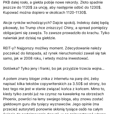
PKB dalej rosło, a giełda pobije nowe rekordy. Złoto spadnie
jeszcze do 1120$ za uncję, aby następnie odbić do 1230$.
Kupować można dopiero w okolicach 1120-1130$.
Akcje rynków wchodzących? Dajcie spokój. Indeksy dalej będą
pikowały, bo Trump chce zniszczyć Chiny, a spread pomiędzy
obligacjami się zawęża. To zawsze prowadziło do krachu. Tylko
naiwniak jest dzisiaj na giełdzie.
REIT-y? Najgorszy możliwy moment. Zdecydowanie należy
poczekać do listopada, aż rynek nieruchomości zawali się tak
samo, jak w 2008 roku, i wtedy można inwestować.
Gotówka? Tylko jeny i franki, bo jak przyjdzie trzecia wojna…
A potem znany bloger znika z internetu na parę dni, żeby
napisać kilka tekstów copywriterskich za 3.50$ od strony, bo
bez tego nie jest w stanie związać końca z końcem. Mimo to,
kiedy tylko zarobi już na czynsz na kawalerkę na obrzeżach
Phoenix, powróci na łamy swojego bloga, aby znowu zostać
giełdowym guru dla tysięcy wyznawców. Jego opinie (ma
przecież autorytet) ponownie skłonią tysiące osób na całym