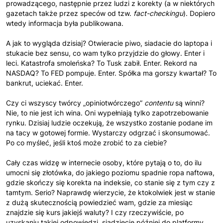
prowadzącego, następnie przez ludzi z korekty (a w niektórych
gazetach także przez speców od tzw.
fact-checkingu
). Dopiero
wtedy informacja była publikowana.
A jak to wygląda dzisiaj? Otwieracie piwo, siadacie do laptopa i
stukacie bez sensu, co wam tylko przyjdzie do głowy. Enter i
leci. Katastrofa smoleńska? To Tusk zabił. Enter. Rekord na
NASDAQ? To FED pompuje. Enter. Spółka ma gorszy kwartał? To
bankrut, uciekać. Enter.
Czy ci wszyscy twórcy „opiniotwórczego”
contentu
są winni?
Nie, to nie jest ich wina. Oni wypełniają tylko zapotrzebowanie
rynku. Dzisiaj ludzie oczekują, że wszystko zostanie podane im
na tacy w gotowej formie. Wystarczy odgrzać i skonsumować.
Po co myśleć, jeśli ktoś może zrobić to za ciebie?
Cały czas widzę w internecie osoby, które pytają o to, do ilu
umocni się złotówka, do jakiego poziomu spadnie ropa naftowa,
gdzie skończy się korekta na indeksie, co stanie się z tym czy z
tamtym. Serio? Naprawdę wierzycie, że ktokolwiek jest w stanie
z dużą skutecznością powiedzieć wam, gdzie za miesiąc
znajdzie się kurs jakiejś waluty? I czy rzeczywiście, po
uzyskaniu takiej odpowiedzi, siądziecie później do platformy