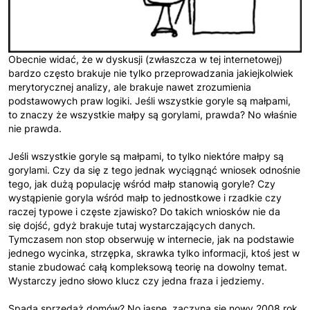
Obecnie widać, że w dyskusji (zwłaszcza w tej internetowej)
bardzo często brakuje nie tylko przeprowadzania jakiejkolwiek
merytorycznej analizy, ale brakuje nawet zrozumienia
podstawowych praw logiki. Jeśli wszystkie goryle są małpami,
to znaczy że wszystkie małpy są gorylami, prawda? No właśnie
nie prawda.
Jeśli wszystkie goryle są małpami, to tylko niektóre małpy są
gorylami. Czy da się z tego jednak wyciągnąć wniosek odnośnie
tego, jak dużą populację wśród małp stanowią goryle? Czy
wystąpienie goryla wśród małp to jednostkowe i rzadkie czy
raczej typowe i częste zjawisko? Do takich wniosków nie da
się dojść, gdyż brakuje tutaj wystarczających danych.
Tymczasem non stop obserwuję w internecie, jak na podstawie
jednego wycinka, strzępka, skrawka tylko informacji, ktoś jest w
stanie zbudować całą kompleksową teorię na dowolny temat.
Wystarczy jedno słowo klucz czy jedna fraza i jedziemy.
Spada sprzedaż domów? No jasne, zaczyna się nowy 2008 rok.