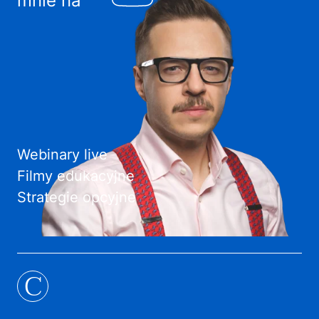
mnie na
Webinary live
Filmy edukacyjne
Strategie opcyjne
C