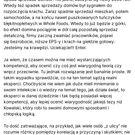
Wtedy też spadek sprzedaży domów był sygnałem do
rozpoczęcia krachu. Zaraz spadnie sprzedaż mieszkań, potem
samochodów, a na końcu nawet puszkowanych tuńczyków
błękitnopłetwych w Whole Foods. Wtedy to już będzie z górki,
bo efekt domina pociągnie w dół całą pozostałą sprzedaż
detaliczną, firmy zaczną zwalniać pracowników, pojawi
się bezrobocie, niższe EPS-y i krach na giełdzie gotowy.
Jesteśmy na krawędzi. Uciekajcie!!! Enter.
Ja wiem, że czasem można nie mieć wystarczających
kompetencji, aby ocenić czy coś jest wiarygodną teorią czy
wręcz przeciwnie. Tu jednak rozwiązanie jest banalnie proste. W
takim wypadku sprawdźcie, co na ten temat sądzą realni
eksperci. Choćbyście nie wiem jak duże mieli mniemanie o
swoim intelekcie i o wiedzy na temat tego, jak działa świat, to
eksperci w danej dziedzinie i tak będą posiadali więcej
kompetencji, aby lepiej ocenić wiarygodność jakiejś tezy niż
Kowalski, który robi to swoimi domowymi sposobami i
chłopską logiką.
To dość zatrważające, na przykład, jak wiele osób „z ulicy” nie
rozumie różnicy pomiędzy korelacją a przyczyną i skutkiem; nie