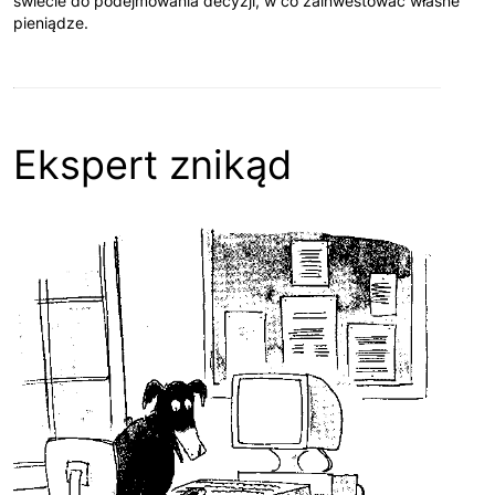
świecie do podejmowania decyzji, w co zainwestować własne
pieniądze.
Ekspert znikąd