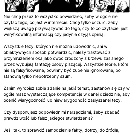
Nie chcę przez to wszystko powiedzieć, żeby w ogóle nie
czytać tego, co jest w internecie. Chcę tylko uczulić, żeby
większą uwagę przywiązywać do tego, czy to co czytacie, jest
weryfikowalną informacją czy jedynie czyjąś opinią.
Wszystkie tezy, których nie można udowodnić, ani w
obiektywnych sposób potwierdzić, należy traktować z
przymrużeniem oka jako owoc zrodzony z krzewu zasianego
przez wybujałą fantazję osoby piszącej. Wszystkie teorie, które
nie są falsyfikowalne, powinny być zupełnie ignorowane, bo
stanowią tylko niepotrzebny szum.
Zanim wyrobisz sobie zdanie na jakiś temat, zastanów się czy w
ogóle masz wystarczające kompetencje w danej dziedzinie, aby
ocenić wiarygodność lub niewiarygodność zasłyszanej tezy.
Czy dysponujesz odpowiednimi narzędziami, żeby zbadać
prawdziwość lub fałsz jakiegoś stwierdzenia?
Jeśli tak, to sprawdź samodzielnie fakty, dotrzyj do źródła,