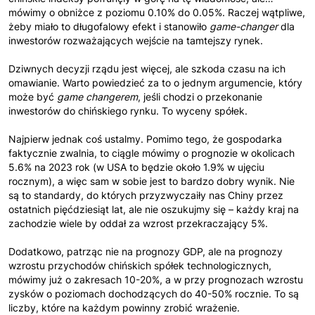
mówimy o obniżce z poziomu 0.10% do 0.05%. Raczej wątpliwe,
żeby miało to długofalowy efekt i stanowiło
game-changer
dla
inwestorów rozważających wejście na tamtejszy rynek.
Dziwnych decyzji rządu jest więcej, ale szkoda czasu na ich
omawianie. Warto powiedzieć za to o jednym argumencie, który
może być
game changerem
, jeśli chodzi o przekonanie
inwestorów do chińskiego rynku. To wyceny spółek.
Najpierw jednak coś ustalmy. Pomimo tego, że gospodarka
faktycznie zwalnia, to ciągle mówimy o prognozie w okolicach
5.6% na 2023 rok (w USA to będzie około 1.9% w ujęciu
rocznym), a więc sam w sobie jest to bardzo dobry wynik. Nie
są to standardy, do których przyzwyczaiły nas Chiny przez
ostatnich pięćdziesiąt lat, ale nie oszukujmy się – każdy kraj na
zachodzie wiele by oddał za wzrost przekraczający 5%.
Dodatkowo, patrząc nie na prognozy GDP, ale na prognozy
wzrostu przychodów chińskich spółek technologicznych,
mówimy już o zakresach 10-20%, a w przy prognozach wzrostu
zysków o poziomach dochodzących do 40-50% rocznie. To są
liczby, które na każdym powinny zrobić wrażenie.