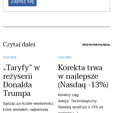
Zapisz się
Czytaj dalej
WSZYSTKIE POJĘCIA
27.03.2025
14.03.2025
„Taryfy” w
Korekta trwa
reżyserii
w najlepsze
Donalda
(Nasdaq -13%)
Trumpa
Korekty ciąg
dalszy. Technologiczny
Sądząc po liczbie wiadomości,
Nasdaq spadł już o 13% od
które dostałem, najbardziej
swojego (...)