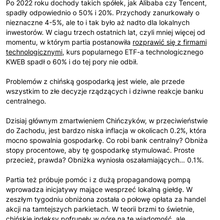
Po 2022 roku dochody takich spółek, jak Alibaba czy Tencent,
spadły odpowiednio o 50% i 20%. Przychody zanurkowały o
nieznaczne 4-5%, ale to i tak było aż nadto dla lokalnych
inwestorów. W ciagu trzech ostatnich lat, czyli mniej więcej od
momentu, w którym partia postanowiła
rozprawić się z firmami
technologicznymi
, kurs popularnego ETF-a technologicznego
KWEB spadł o 60% i do tej pory nie odbił.
Problemów z chińską gospodarką jest wiele, ale przede
wszystkim to złe decyzje rządzących i dziwne reakcje banku
centralnego.
Dzisiaj głównym zmartwieniem Chińczyków, w przeciwieństwie
do Zachodu, jest bardzo niska inflacja w okolicach 0.2%, która
mocno spowalnia gospodarkę. Co robi bank centralny? Obniża
stopy procentowe, aby tę gospodarkę stymulować. Proste
przecież, prawda? Obniżka wyniosła oszałamiających… 0.1%.
Partia też próbuje pomóc i z dużą propagandową pompą
wprowadza inicjatywy mające wesprzeć lokalną giełdę. W
zeszłym tygodniu obniżona została o połowę opłata za handel
akcji na tamtejszych parkietach. W teorii brzmi to świetnie,
chińskie indeksy pofrunęły w górę na tę wiadomość, ale…