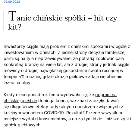
05.09.2023
T
anie chińskie spółki – hit czy
kit?
Inwestorzy ciągle mają problem z chińskimi spółkami i w ogóle z
inwestowaniem w Chinach. Z jednej strony decyzje tamtejszej
partii są na tyle nieprzewidywalne, że potrafią zdołować całą
konkretną branżę na wiele lat, ale z drugiej strony jednak ciągle
mówimy o drugiej największej gospodarce świata rosnącej w
tempie 5% rocznie, gdzie okazje giełdowe zdają się obecnie
leżeć na ulicy.
Kiedy nieco ponad rok temu wydawało się, że
pogrom na
chińskiej giełdzi
e
dobiega końca, we znaki zaczęły dawać
się długofalowe efekty radykalnych obostrzeń związanych z
kolejnym wariantem COVID-19. Rezultat? Przede wszystkim
mniejsze wydatki konsumentów, a co za tym idzie – niższe zyski
spółek giełdowych.