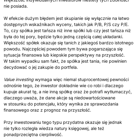
nie posiada.
W efekcie dużym błędem jest skupianie się wyłącznie na łatwo
dostępnych wskaźnikach wyceny, takich jak P/B, P/S czy P/E.
To, czy spółka jest tańsza niż inne spółki lub czy jest tańsza niż
była do tej pory, będzie tylko jedną częścią całej układanki.
Większość spółek okazuje się tanich z jakiegoś bardzo istotnego
powodu. Najczęściej powodem tym bywa pogarszająca się
sytuacja finansowa lub kiepskie perspektywy na przyszłość.
W takim wypadku sam fakt, że spółka jest tania, nie powinien
decydować o jej zakupie do portfela.
Value investing
wymaga więc niemal stuprocentowej pewności
odnośnie tego, że inwestor dokładnie wie co robi i dlaczego
kupuje akurat tę, a nie inną spółkę oraz że potrafi wytłumaczyć,
dlaczego uważa, że dane akcje są niedowartościowane
w stosunku do potencjału, który wynika ze sprawozdania
finansowego oraz z prognoz na przyszłość.
Przy inwestowaniu tego typu przydatna okazuje się jednak
nie tylko rozległa wiedza natury księgowej, ale też
ponadprzeciętna cierpliwość.