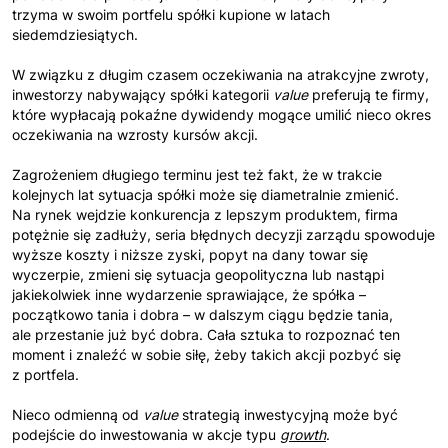
trzyma w swoim portfelu spółki kupione w latach
siedemdziesiątych.
W związku z długim czasem oczekiwania na atrakcyjne zwroty,
inwestorzy nabywający spółki kategorii
value
preferują te firmy,
które wypłacają pokaźne dywidendy mogące umilić nieco okres
oczekiwania na wzrosty kursów akcji.
Zagrożeniem długiego terminu jest też fakt, że w trakcie
kolejnych lat sytuacja spółki może się diametralnie zmienić.
Na rynek wejdzie konkurencja z lepszym produktem, firma
potężnie się zadłuży, seria błędnych decyzji zarządu spowoduje
wyższe koszty i niższe zyski, popyt na dany towar się
wyczerpie, zmieni się sytuacja geopolityczna lub nastąpi
jakiekolwiek inne wydarzenie sprawiające, że spółka –
początkowo tania i dobra – w dalszym ciągu będzie tania,
ale przestanie już być dobra. Cała sztuka to rozpoznać ten
moment i znaleźć w sobie siłę, żeby takich akcji pozbyć się
z portfela.
Nieco odmienną od
value
strategią inwestycyjną może być
podejście do inwestowania w akcje typu
growth
.