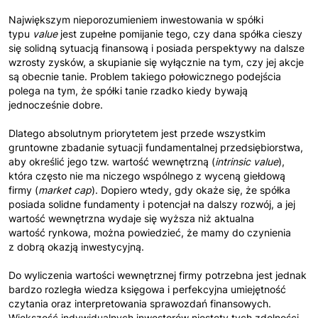
Największym nieporozumieniem inwestowania w spółki
typu
value
jest zupełne pomijanie tego, czy dana spółka cieszy
się solidną sytuacją finansową i posiada perspektywy na dalsze
wzrosty zysków, a skupianie się wyłącznie na tym, czy jej akcje
są obecnie tanie. Problem takiego połowicznego podejścia
polega na tym, że spółki tanie rzadko kiedy bywają
jednocześnie dobre.
Dlatego absolutnym priorytetem jest przede wszystkim
gruntowne zbadanie sytuacji fundamentalnej przedsiębiorstwa,
aby określić jego tzw. wartość wewnętrzną (
intrinsic value
),
która często nie ma niczego wspólnego z wyceną giełdową
firmy (
market cap
). Dopiero wtedy, gdy okaże się, że spółka
posiada solidne fundamenty i potencjał na dalszy rozwój, a jej
wartość wewnętrzna wydaje się wyższa niż aktualna
wartość rynkowa, można powiedzieć, że mamy do czynienia
z dobrą okazją inwestycyjną.
Do wyliczenia wartości wewnętrznej firmy potrzebna jest jednak
bardzo rozległa wiedza księgowa i perfekcyjna umiejętność
czytania oraz interpretowania sprawozdań finansowych.
Większość indywidualnych inwestorów niestety tych zdolności