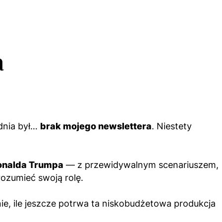
a
odnia był…
brak mojego newslettera
. Niestety
Donalda Trumpa
— z przewidywalnym scenariuszem,
rozumieć swoją rolę.
nie, ile jeszcze potrwa ta niskobudżetowa produkcja