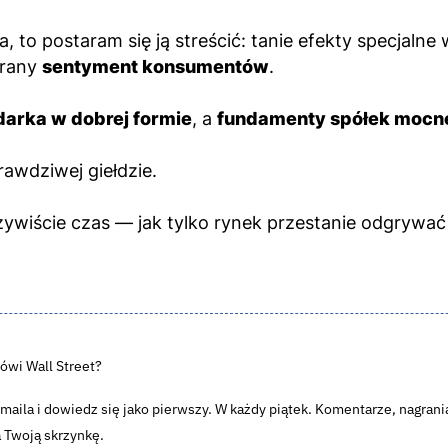
, to postaram się ją streścić: tanie efekty specjalne
grany
sentyment konsumentów
.
arka w dobrej formie
, a
fundamenty spółek mocn
rawdziwej giełdzie.
wiście czas — jak tylko rynek przestanie odgrywać ko
ówi Wall Street?
aila i dowiedz się jako pierwszy. W każdy piątek. Komentarze, nagrania
 Twoją skrzynkę.