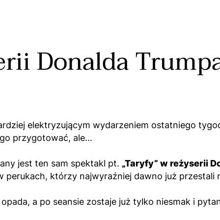
erii Donalda Trump
bardziej elektryzującym wydarzeniem ostatniego tyg
m go przygotować, ale…
any jest ten sam spektakl pt.
„Taryfy” w reżyserii 
 perukach, którzy najwyraźniej dawno już przestali 
 opada, a po seansie zostaje już tylko niesmak i pyta