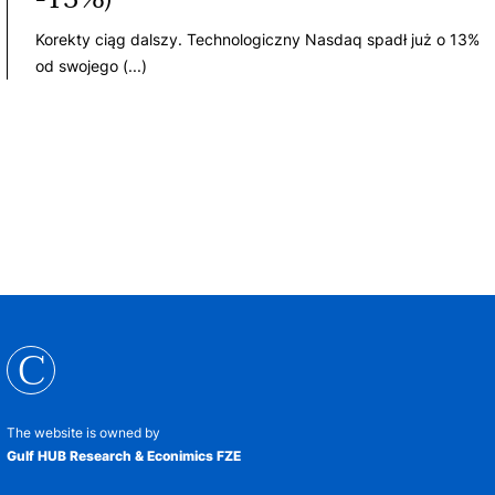
Korekty ciąg dalszy. Technologiczny Nasdaq spadł już o 13%
od swojego (...)
C
The website is owned by
Gulf HUB Research & Econimics FZE