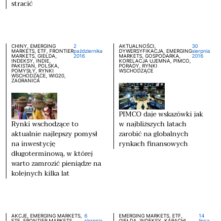
stracić
CHINY, EMERGING
2
AKTUALNOŚCI,
30
MARKETS, ETF, FRONTIER
października
DYWERSYFIKACJA, EMERGING
sierpnia
MARKETS, GIEŁDA,
2016
MARKETS, GOSPODARKA,
2016
INDEKSY, INDIE,
KORELACJA UJEMNA, PIMCO,
PAKISTAN, POLSKA,
PORADY, RYNKI
POMYSŁY, RYNKI
WSCHODZĄCE
WSCHODZĄCE, WIG20,
ZAGRANICA
PIMCO daje wskazówki jak
Rynki wschodzące to
w najbliższych latach
aktualnie najlepszy pomysł
zarobić na globalnych
na inwestycję
rynkach finansowych
długoterminową, w której
warto zamrozić pieniądze na
kolejnych kilka lat
AKCJE, EMERGING MARKETS,
6
EMERGING MARKETS, ETF,
14
ETF, FRONTIER MARKETS,
sierpnia
GIEŁDA, INDEKSY, KARACHI,
lipca