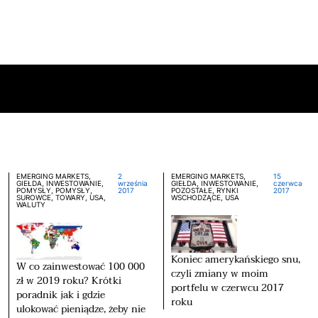
EMERGING MARKETS,
2
EMERGING MARKETS,
15
GIEŁDA, INWESTOWANIE,
września
GIEŁDA, INWESTOWANIE,
czerwca
POMYSŁY, POMYSŁY,
2017
POZOSTAŁE, RYNKI
2017
SUROWCE, TOWARY, USA,
WSCHODZĄCE, USA
WALUTY
Koniec amerykańskiego snu,
W co zainwestować 100 000
czyli zmiany w moim
zł w 2019 roku? Krótki
portfelu w czerwcu 2017
poradnik jak i gdzie
roku
ulokować pieniądze, żeby nie