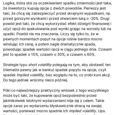
Logika, która stoi za oczekiwaniem spadku zmienności jest taka,
że inwestorzy kupują opcje z dwóch powodów. Pierwszy jest
taki, że chcą się zabezpieczyć przed skrajnymi wypadkami, np.
przed gorszymi wynikami i przed otwarciem luką o -20%. Drugi
powód jest taki, że chcą wykorzystać efekt dźwigni finansowej i
użyć opcji do spekulowania pod wyniki grając na wzrosty lub na
spadki. Powód nie ma znaczenia. Liczy się tylko to, że w
pewnych momentach popyt na opcje rośnie bardzo mocno
windując ich cenę, a potem nagle dramatycznie spada,
powodując spadek wartości opcji w ciągu jednego dnia. Czasem
jest to spadek o 15%, czasem o 30%, a czasem o 60%.
Strategie typu
short volatility
polegają na tym, aby obstawić ten
(niemalże pewny jak w banku) spadek popytu na opcje, czyli
spadek
implied volatility
, bez względu na to, co zrobi kurs akcji.
Do tego jednak wrócimy nieco później.
Póki co najważniejszy praktyczny wniosek z tego wszystkiego
może być taki, że kupowanie opcji bezpośrednio przed
jakimikolwiek istotnymi wydarzeniami mija się z celem. Takie
opcje zaraz po wydarzeniu błyskawicznie stracą na swojej
wartości, ponieważ mocno spadnie ich
implied volatility
. Ups.