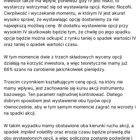
inwestor także ma wpływ, ponieważ gdy IV jest nisko, to
wystarczy wstrzymać się od wystawiania opcji. Koniec filozofii.
Cierpliwość i wyczekanie momentu, w którym IV jest akurat
wysoko sprawi, że wystawiając opcję dostaniemy za nie
największą możliwą cenę. W dodatku wystawienie opcji przy
wysokim IV skutkowało będzie tym, że chwilę po jego spadku
opcje będzie można odkupić z rynku taniej o spadek wartości IV
oraz taniej o spadek wartości czasu.
W tym momencie dwie z trzech składowych wyceny opcji
działają na korzyść inwestora, a więc teoretycznie mamy już
66% szans na zarobienie jakichkolwiek pieniędzy.
Trzecim czynnikiem kształtującym cenę opcji, na który nie
mamy wpływu, jest zachowanie się kursu akcji instrumentu
bazowego. Ten parametr najtrudniej kontrolować. Dlatego
dobrym sposobem jest wystawienie obu typów opcji
równocześnie, aby w tym samym momencie zagrać na wzrosty i
na spadki akcji.
W takim wypadku mamy obstawione oba kierunki ruchu akcji, a
spadek
implied volatility
oraz erozja czasu będzie prawdą dla
obu wystawionych opcji, a więc policzona zostanie podwójnie i