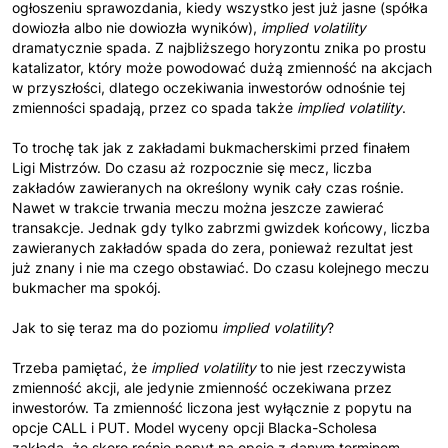
ogłoszeniu sprawozdania, kiedy wszystko jest już jasne (spółka
dowiozła albo nie dowiozła wyników),
implied volatility
dramatycznie spada. Z najbliższego horyzontu znika po prostu
katalizator, który może powodować dużą zmienność na akcjach
w przyszłości, dlatego oczekiwania inwestorów odnośnie tej
zmienności spadają, przez co spada także
implied volatility
.
To trochę tak jak z zakładami bukmacherskimi przed finałem
Ligi Mistrzów. Do czasu aż rozpocznie się mecz, liczba
zakładów zawieranych na określony wynik cały czas rośnie.
Nawet w trakcie trwania meczu można jeszcze zawierać
transakcje. Jednak gdy tylko zabrzmi gwizdek końcowy, liczba
zawieranych zakładów spada do zera, ponieważ rezultat jest
już znany i nie ma czego obstawiać. Do czasu kolejnego meczu
bukmacher ma spokój.
Jak to się teraz ma do poziomu
implied volatility
?
Trzeba pamiętać, że
implied volatility
to nie jest rzeczywista
zmienność akcji, ale jedynie zmienność oczekiwana przez
inwestorów. Ta zmienność liczona jest wyłącznie z popytu na
opcje CALL i PUT. Model wyceny opcji Blacka-Scholesa
zakłada, że skoro rośnie popyt na opcje z danym terminem