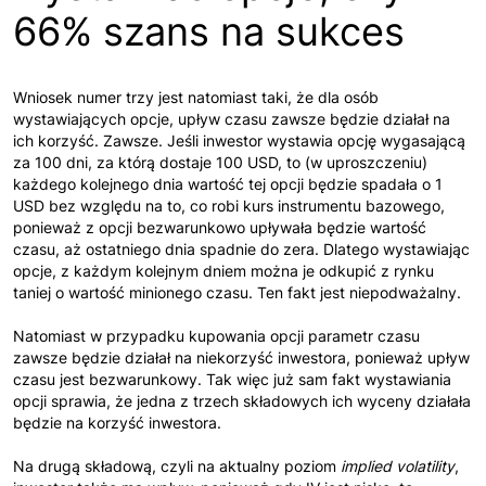
66% szans na sukces
Wniosek numer trzy jest natomiast taki, że dla osób
wystawiających opcje, upływ czasu zawsze będzie działał na
ich korzyść. Zawsze. Jeśli inwestor wystawia opcję wygasającą
za 100 dni, za którą dostaje 100 USD, to (w uproszczeniu)
każdego kolejnego dnia wartość tej opcji będzie spadała o 1
USD bez względu na to, co robi kurs instrumentu bazowego,
ponieważ z opcji bezwarunkowo upływała będzie wartość
czasu, aż ostatniego dnia spadnie do zera. Dlatego wystawiając
opcje, z każdym kolejnym dniem można je odkupić z rynku
taniej o wartość minionego czasu. Ten fakt jest niepodważalny.
Natomiast w przypadku kupowania opcji parametr czasu
zawsze będzie działał na niekorzyść inwestora, ponieważ upływ
czasu jest bezwarunkowy. Tak więc już sam fakt wystawiania
opcji sprawia, że jedna z trzech składowych ich wyceny działała
będzie na korzyść inwestora.
Na drugą składową, czyli na aktualny poziom
implied volatility
,