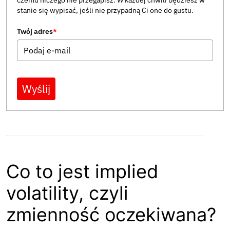
czemu niczego nie przegapisz. W każdej chwili będziesz w
stanie się wypisać, jeśli nie przypadną Ci one do gustu.
Twój adres
*
Wyślij
Co to jest implied
volatility, czyli
zmienność oczekiwana?