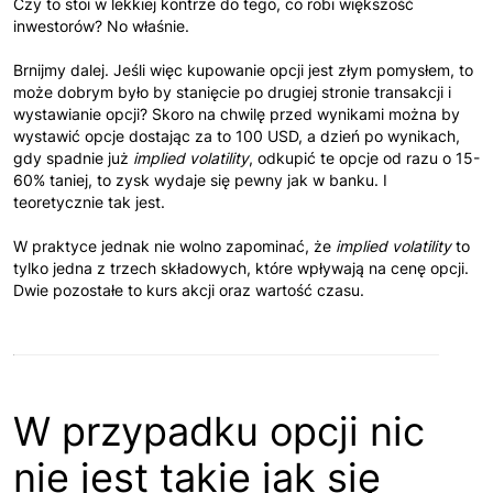
Czy to stoi w lekkiej kontrze do tego, co robi większość
inwestorów? No właśnie.
Brnijmy dalej. Jeśli więc kupowanie opcji jest złym pomysłem, to
może dobrym było by stanięcie po drugiej stronie transakcji i
wystawianie opcji? Skoro na chwilę przed wynikami można by
wystawić opcje dostając za to 100 USD, a dzień po wynikach,
gdy spadnie już
implied volatility
, odkupić te opcje od razu o 15-
60% taniej, to zysk wydaje się pewny jak w banku. I
teoretycznie tak jest.
W praktyce jednak nie wolno zapominać, że
implied volatility
to
tylko jedna z trzech składowych, które wpływają na cenę opcji.
Dwie pozostałe to kurs akcji oraz wartość czasu.
W przypadku opcji nic
nie jest takie jak się