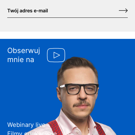
Obserwuj
mnie na
Webinary live
Filmy edukacyjne