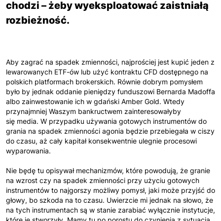
chodzi – żeby wyeksploatować zaistniałą
rozbieżność.
Aby zagrać na spadek zmienności, najprościej jest kupić jeden z
lewarowanych ETF-ów lub użyć kontraktu CFD dostępnego na
polskich platformach brokerskich. Równie dobrym pomysłem
było by jednak oddanie pieniędzy funduszowi Bernarda Madoffa
albo zainwestowanie ich w gdański Amber Gold. Wtedy
przynajmniej Waszym bankructwem zainteresowałyby
się media. W przypadku używania gotowych instrumentów do
grania na spadek zmienności agonia będzie przebiegała w ciszy
do czasu, aż cały kapitał konsekwentnie ulegnie procesowi
wyparowania.
Nie będę tu opisywał mechanizmów, które powodują, że granie
na wzrost czy na spadek zmienności przy użyciu gotowych
instrumentów to najgorszy możliwy pomysł, jaki może przyjść do
głowy, bo szkoda na to czasu. Uwierzcie mi jednak na słowo, że
na tych instrumentach są w stanie zarabiać wyłącznie instytucje,
które je stworzyły. Mamy tu po porostu do czynienia z sytuacją