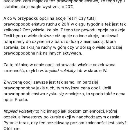
okolicach zera majaczy też prawdopodobieństwo, że tego typu
stabilne akcje nagle wystrzelą o 20%.
A co w przypadku opcji na akcje Tesli? Czy tutaj
prawdopodobieństwo ruchu o 20% w ciągu tygodnia też jest tak
znikome? Oczywiście, że nie. Z tego też powodu opcje na akcje
Tesli będą o wiele droższe niż opcje na inne akcje, ponieważ
tutaj mamy do czynienia z bardzo dużą zmiennością, która
sprawia, że skrajne ruchy w górę czy w dół są o wiele bardziej
prawdopodobne niż na innych aktywach.
Za tę różnicę w cenie opcji odpowiada właśnie oczekiwana
zmienność, czyli tzw.
implied volatility
lub w skrócie IV.
Z wyceną opcji zawsze jest tak samo. Im bardziej
prawdopodobny jakiś ruch, tym wyższa cena opcji. Jeśli
prawdopodobieństwo zysku się zmniejsza, to spada także cena
opcji. Proste.
Implied volatility
to nic innego jak poziom zmienności, której
oczekują inwestorzy po kursie akcji w nadchodzącym czasie.
Pytanie teraz, czy ten oczekiwany poziom zmienności jest stały?
Otóż nie.