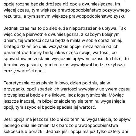
opcja roczna będzie droższa niż opcja dwumiesięczna. Im
więcej czasu, tym większe prawdopodobieństwo pozytywnego
rezultatu, a tym samym większe prawdopodobieństwo zysku.
Jednak czas ma to do siebie, że niepostrzeżenie upływa. Tak
więc opcja pierwotnie dwumiesięczna, z każdym kolejnym
dniem, tej wartości czasu będzie miała w sobie coraz mniej.
Dlatego dzień po dniu wszystkie opcje, niezależnie od ich
parametrów, traciły będą jakąś część swojej wartości, co
spowodowane zostanie wyłącznie upływem czasu. Im bliżej do
terminu wygasania, tym ten czas wywoływał będzie szybszą
erozję wartości opcji.
Teoretycznie czas płynie liniowo, dzień po dniu, ale w
przypadku opcji spadek ich wartości wywołany upływem czasu
przyspieszał będzie nie liniowo, lecz logarytmicznie. Mówiąc
jeszcze inaczej, im bliżej znajdziemy się terminu wygaśnięcia
opcji, tym szybciej będzie spadała jej wartość.
Jeśli opcja ma jeszcze sto dni do terminu wygaśnięcia, to upływ
jednego dnia nie zmieni tak bardzo prawdopodobieństwa
sukcesu lub porażki. Jednak jeśli opcja ma już tylko cztery dni