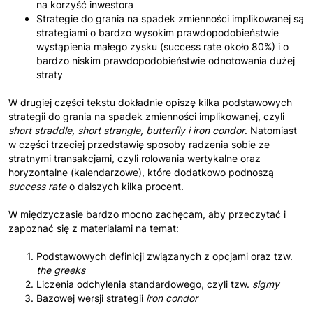
na korzyść inwestora
Strategie do grania na spadek zmienności implikowanej są
strategiami o bardzo wysokim prawdopodobieństwie
wystąpienia małego zysku (success rate około 80%) i o
bardzo niskim prawdopodobieństwie odnotowania dużej
straty
W drugiej części tekstu dokładnie opiszę kilka podstawowych
strategii do grania na spadek zmienności implikowanej, czyli
short straddle, short strangle, butterfly i iron condor
. Natomiast
w części trzeciej przedstawię sposoby radzenia sobie ze
stratnymi transakcjami, czyli rolowania wertykalne oraz
horyzontalne (kalendarzowe), które dodatkowo podnoszą
success rate
o dalszych kilka procent.
W międzyczasie bardzo mocno zachęcam, aby przeczytać i
zapoznać się z materiałami na temat:
Podstawowych definicji związanych z opcjami oraz tzw.
the greeks
Liczenia odchylenia standardowego, czyli tzw.
sigmy
Bazowej wersji strategii
iron condor