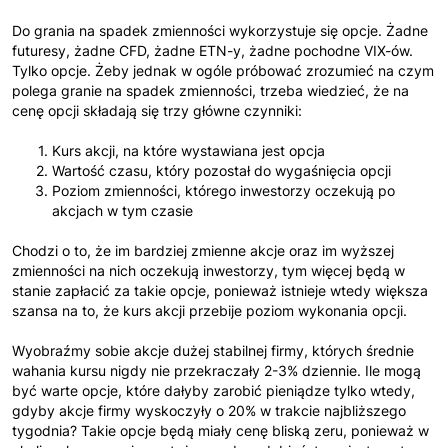
Do grania na spadek zmienności wykorzystuje się opcje. Żadne
futuresy, żadne CFD, żadne ETN-y, żadne pochodne VIX-ów.
Tylko opcje. Żeby jednak w ogóle próbować zrozumieć na czym
polega granie na spadek zmienności, trzeba wiedzieć, że na
cenę opcji składają się trzy główne czynniki:
Kurs akcji, na które wystawiana jest opcja
Wartość czasu, który pozostał do wygaśnięcia opcji
Poziom zmienności, którego inwestorzy oczekują po
akcjach w tym czasie
Chodzi o to, że im bardziej zmienne akcje oraz im wyższej
zmienności na nich oczekują inwestorzy, tym więcej będą w
stanie zapłacić za takie opcje, ponieważ istnieje wtedy większa
szansa na to, że kurs akcji przebije poziom wykonania opcji.
Wyobraźmy sobie akcje dużej stabilnej firmy, których średnie
wahania kursu nigdy nie przekraczały 2-3% dziennie. Ile mogą
być warte opcje, które dałyby zarobić pieniądze tylko wtedy,
gdyby akcje firmy wyskoczyły o 20% w trakcie najbliższego
tygodnia? Takie opcje będą miały cenę bliską zeru, ponieważ w