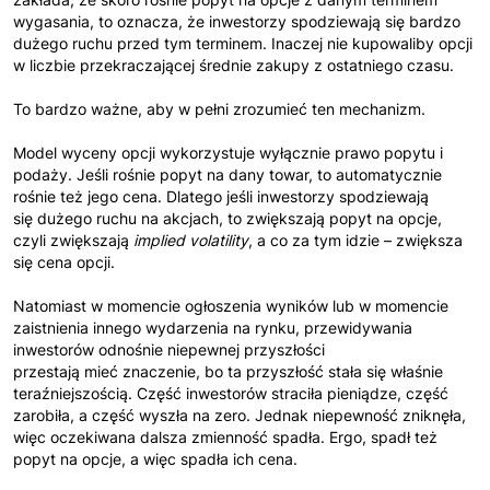
wygasania, to oznacza, że inwestorzy spodziewają się bardzo
dużego ruchu przed tym terminem. Inaczej nie kupowaliby opcji
w liczbie przekraczającej średnie zakupy z ostatniego czasu.
To bardzo ważne, aby w pełni zrozumieć ten mechanizm.
Model wyceny opcji wykorzystuje wyłącznie prawo popytu i
podaży. Jeśli rośnie popyt na dany towar, to automatycznie
rośnie też jego cena. Dlatego jeśli inwestorzy spodziewają
się dużego ruchu na akcjach, to zwiększają popyt na opcje,
czyli zwiększają
implied volatility
, a co za tym idzie – zwiększa
się cena opcji.
Natomiast w momencie ogłoszenia wyników lub w momencie
zaistnienia innego wydarzenia na rynku, przewidywania
inwestorów odnośnie niepewnej przyszłości
przestają mieć znaczenie, bo ta przyszłość stała się właśnie
teraźniejszością. Część inwestorów straciła pieniądze, część
zarobiła, a część wyszła na zero. Jednak niepewność zniknęła,
więc oczekiwana dalsza zmienność spadła. Ergo, spadł też
popyt na opcje, a więc spadła ich cena.