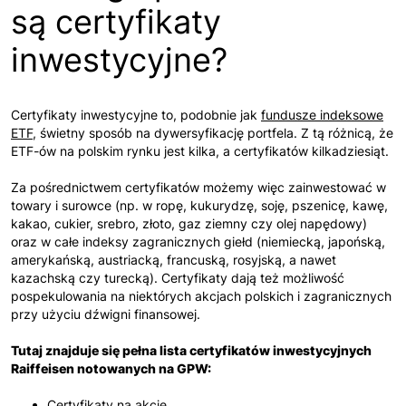
są certyfikaty
inwestycyjne?
Certyfikaty inwestycyjne to, podobnie jak
fundusze indeksowe
ETF
, świetny sposób na dywersyfikację portfela. Z tą różnicą, że
ETF-ów na polskim rynku jest kilka, a certyfikatów kilkadziesiąt.
Za pośrednictwem certyfikatów możemy więc zainwestować w
towary i surowce (np. w ropę, kukurydzę, soję, pszenicę, kawę,
kakao, cukier, srebro, złoto, gaz ziemny czy olej napędowy)
oraz w całe indeksy zagranicznych giełd (niemiecką, japońską,
amerykańską, austriacką, francuską, rosyjską, a nawet
kazachską czy turecką). Certyfikaty dają też możliwość
pospekulowania na niektórych akcjach polskich i zagranicznych
przy użyciu dźwigni finansowej.
Tutaj znajduje się pełna lista certyfikatów inwestycyjnych
Raiffeisen notowanych na GPW:
Certyfikaty na akcje