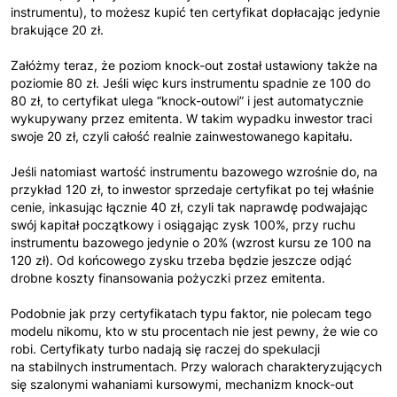
instrumentu), to możesz kupić ten certyfikat dopłacając jedynie
brakujące 20 zł.
Załóżmy teraz, że poziom knock-out został ustawiony także na
poziomie 80 zł. Jeśli więc kurs instrumentu spadnie ze 100 do
80 zł, to certyfikat ulega “knock-outowi” i jest automatycznie
wykupywany przez emitenta. W takim wypadku inwestor traci
swoje 20 zł, czyli całość realnie zainwestowanego kapitału.
Jeśli natomiast wartość instrumentu bazowego wzrośnie do, na
przykład 120 zł, to inwestor sprzedaje certyfikat po tej właśnie
cenie, inkasując łącznie 40 zł, czyli tak naprawdę podwajając
swój kapitał początkowy i osiągając zysk 100%, przy ruchu
instrumentu bazowego jedynie o 20% (wzrost kursu ze 100 na
120 zł). Od końcowego zysku trzeba będzie jeszcze odjąć
drobne koszty finansowania pożyczki przez emitenta.
Podobnie jak przy certyfikatach typu faktor, nie polecam tego
modelu nikomu, kto w stu procentach nie jest pewny, że wie co
robi. Certyfikaty turbo nadają się raczej do spekulacji
na stabilnych instrumentach. Przy walorach charakteryzujących
się szalonymi wahaniami kursowymi, mechanizm knock-out