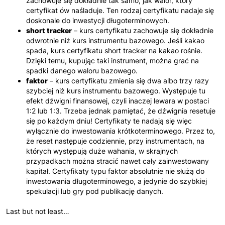
zachowuje się dokładnie tak samo, jak walor, który
certyfikat ów naśladuje. Ten rodzaj certyfikatu nadaje się
doskonale do inwestycji długoterminowych.
short tracker
– kurs certyfikatu zachowuje się dokładnie
odwrotnie niż kurs instrumentu bazowego. Jeśli kakao
spada, kurs certyfikatu short tracker na kakao rośnie.
Dzięki temu, kupując taki instrument, można grać na
spadki danego waloru bazowego.
faktor
– kurs certyfikatu zmienia się dwa albo trzy razy
szybciej niż kurs instrumentu bazowego. Występuje tu
efekt dźwigni finansowej, czyli inaczej lewara w postaci
1:2 lub 1:3. Trzeba jednak pamiętać, że dźwignia resetuje
się po każdym dniu! Certyfikaty te nadają się więc
wyłącznie do inwestowania krótkoterminowego. Przez to,
że reset następuje codziennie, przy instrumentach, na
których występują duże wahania, w skrajnych
przypadkach można stracić nawet cały zainwestowany
kapitał. Certyfikaty typu faktor absolutnie nie służą do
inwestowania długoterminowego, a jedynie do szybkiej
spekulacji lub gry pod publikację danych.
Last but not least…