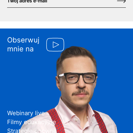
Obserwuj
mnie na
Webinary live
Filmy edukacyjne
Strategie opcyjne