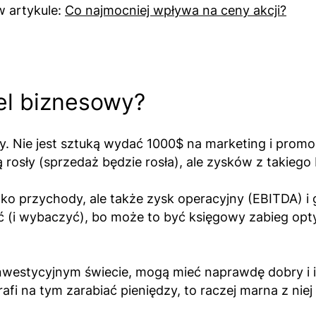
 artykule:
Co najmocniej wpływa na ceny akcji?
el biznesowy?
. Nie jest sztuką wydać 1000$ na marketing i promoc
rosły (sprzedaż będzie rosła), ale zysków z takiego
lko przychody, ale także zysk operacyjny (EBITDA) i 
 (i wybaczyć), bo może to być księgowy zabieg opty
inwestycyjnym świecie, mogą mieć naprawdę dobry i i
rafi na tym zarabiać pieniędzy, to raczej marna z niej