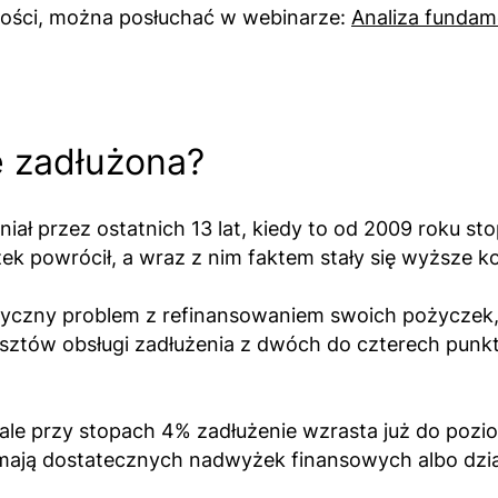
ości, można posłuchać w webinarze:
Analiza fundam
ie zadłużona?
tniał przez ostatnich 13 lat, kiedy to od 2009 roku
yżek powrócił, a wraz z nim faktem stały się wyższe k
ntyczny problem z refinansowaniem swoich pożyczek,
sztów obsługi zadłużenia z dwóch do czterech punk
 ale przy stopach 4% zadłużenie wzrasta już do poz
e mają dostatecznych nadwyżek finansowych albo dzi