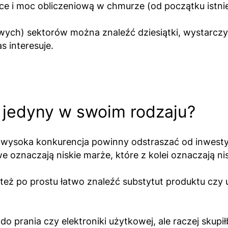
jsce i moc obliczeniową w chmurze (od początku istn
wych) sektorów można znaleźć dziesiątki, wystarcz
s interesuje.
t jedyny w swoim rodzaju?
wysoka konkurencja powinny odstraszać od inwestyc
znaczają niskie marże, które z kolei oznaczają nis
 po prostu łatwo znaleźć substytut produktu czy usłu
prania czy elektroniki użytkowej, ale raczej skupił