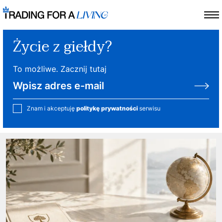
Życie z giełdy?
To możliwe. Zacznij tutaj
Znam i akceptuję
politykę prywatności
serwisu