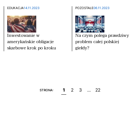
EDUKACJA
14.11.2023
POZOSTAŁE
06.11.2023
Inwestowanie w
Na czym polega prawdziwy
amerykańskie obligacje
problem całej polskiej
skarbowe krok po kroku
giełdy?
1
2
3
…
22
STRONA: