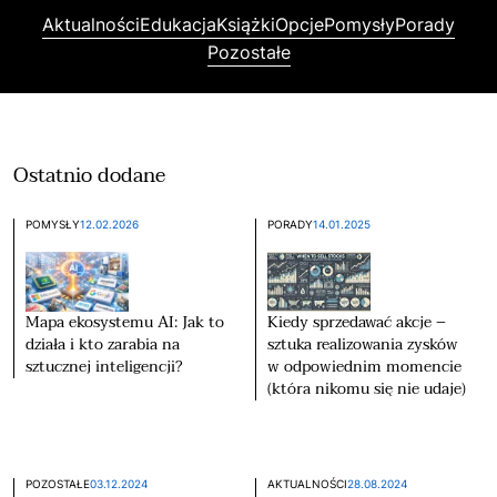
Aktualności
Edukacja
Książki
Opcje
Pomysły
Porady
Pozostałe
Ostatnio dodane
POMYSŁY
12.02.2026
PORADY
14.01.2025
Mapa ekosystemu AI: Jak to
Kiedy sprzedawać akcje –
działa i kto zarabia na
sztuka realizowania zysków
sztucznej inteligencji?
w odpowiednim momencie
(która nikomu się nie udaje)
POZOSTAŁE
03.12.2024
AKTUALNOŚCI
28.08.2024