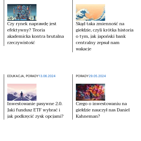
Czy rynek naprawdę jest
Skąd taka zmienność na
efektywny? Teoria
giełdzie, czyli krótka historia
akademicka kontra brutalna
o tym, jak japoński bank
rzeczywistość
centralny zepsuł nam
wakacje
EDUKACJA
,
PORADY
13.06.2024
PORADY
29.05.2024
Inwestowanie pasywne 2.0.
Czego o inwestowaniu na
Jaki fundusz ETF wybrać i
giełdzie nauczył nas Daniel
jak podkręcić zysk opcjami?
Kahneman?