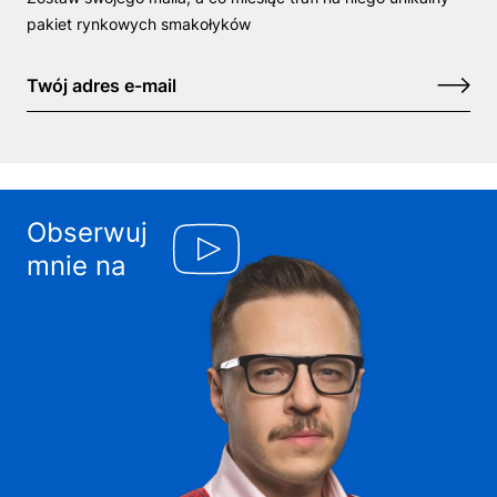
pakiet rynkowych smakołyków
Giełda Papierów Wartościowych to nie przelewki. Dlatego
znajdziesz tu wiedzę i mnóstwo praktycznych wskazówek,
dzięki którym łatwiej będzie Ci rozpocząć karierę
tradera i
zacząć inwestowanie na giełdzie
. Już dziś sprawdź,
jak
się do
tego przygotować, zapoznaj się z encyklopedią pojęć
inwestycyjnych oraz skorzystaj z porad związanych z tym,
gdzie i w co warto lokować pieniądze. Regularnie odwiedzając
Obserwuj
tę stronę, poznasz tajniki zarówno
inwestowania w
akcje
spółek, jak i m.in. w złoto, ropę naftową, odnawialne źródła
mnie na
energii czy obligacje skarbowe. Zachęcam Cię również do
oglądania moich webinarów oraz zapisania się do newslettera
na
blogu
– dołącz do klubu
TradingForALiving
i bądź na
bieżąco z informacjami dotyczącymi
giełdy, bez względu na to
jaka strategia inwestycyjna cię interesuje.
Jak zacząć inwestować na giełdzie od
podstaw
?