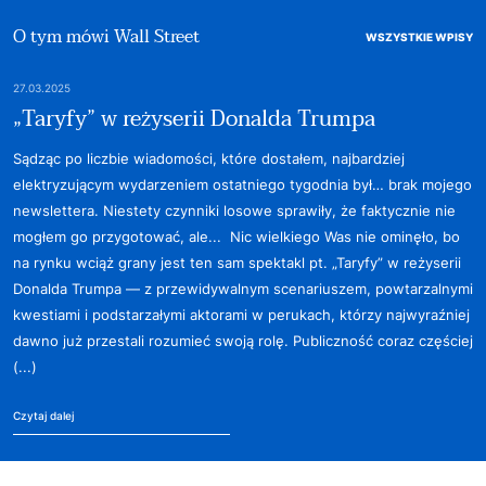
O tym mówi Wall Street
WSZYSTKIE WPISY
27.03.2025
„Taryfy” w reżyserii Donalda Trumpa
Sądząc po liczbie wiadomości, które dostałem, najbardziej
elektryzującym wydarzeniem ostatniego tygodnia był… brak mojego
newslettera. Niestety czynniki losowe sprawiły, że faktycznie nie
mogłem go przygotować, ale... Nic wielkiego Was nie ominęło, bo
na rynku wciąż grany jest ten sam spektakl pt. „Taryfy” w reżyserii
Donalda Trumpa — z przewidywalnym scenariuszem, powtarzalnymi
kwestiami i podstarzałymi aktorami w perukach, którzy najwyraźniej
dawno już przestali rozumieć swoją rolę. Publiczność coraz częściej
(...)
Czytaj dalej