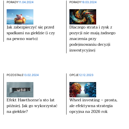
PORADY
11.04.2024
PORADY
19.03.2024
Jak zabezpieczyć się przed
Dlaczego strata i zysk z
spadkami na giełdzie (i czy
pozycji nie mają żadnego
na pewno warto)
znaczenia przy
podejmowaniu decyzji
inwestycyjnej
POZOSTAŁE
13.02.2024
OPCJE
12.12.2023
Efekt Hawthorne’a sto lat
Wheel investing – prosta,
później. Jak go wykorzystać
ale efektywna strategia
na giełdzie?
opcyjna na 2026 rok