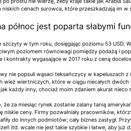
 po prostu nie wierzę, żeby kraje takie jak Arabia S
 niskich cenach surowca, które przeszkadzają im w s
na północ jest poparta słabymi f
szczyty w tym roku, dosięgając poziomu 53 USD. Wiel
czciwym poziomem równowagi pomiędzy podażą i pop
 i kontrakty wygasające w 2017 roku z ceną docelo
wy nie popsuli wąsaci teksańczycy w kapeluszach z 
wież wiertniczych, które w ciągu niecałych dwóch m
jak każdy inny, chociaż moim zdaniem akurat nieco 
 że za miesiąc rynek zostanie zalany tanią amerykań
 niskie ceny. Firmy pozwalniały pracowników, którzy
fiły do innych podmiotów; cały biznes zastygł. Przy
 itd. wcale nie jest takie szybkie i łatwe, aby już d