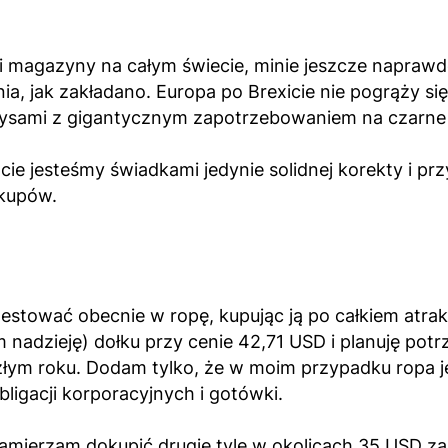
i magazyny na całym świecie, minie jeszcze napraw
, jak zakładano. Europa po Brexicie nie pogrąży się 
grysami z gigantycznym zapotrzebowaniem na czarne 
jesteśmy świadkami jedynie solidnej korekty i prz
akupów.
tować obecnie w ropę, kupując ją po całkiem atrak
 nadzieję) dołku przy cenie 42,71 USD i planuję potr
łym roku. Dodam tylko, że w moim przypadku ropa jes
ligacji korporacyjnych i gotówki.
o zamierzam dokupić drugie tyle w okolicach 35 USD za