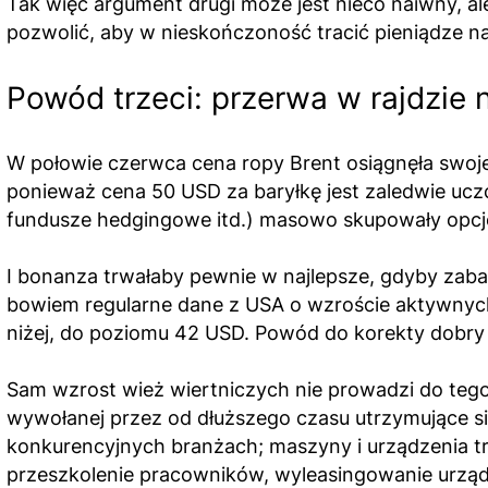
Tak więc argument drugi może jest nieco naiwny, ale
pozwolić, aby w nieskończoność tracić pieniądze na
Powód trzeci: przerwa w rajdzie 
W połowie czerwca cena ropy Brent osiągnęła swoje 
ponieważ cena 50 USD za baryłkę jest zaledwie u
fundusze hedgingowe itd.) masowo skupowały opcje
I bonanza trwałaby pewnie w najlepsze, gdyby zaba
bowiem regularne dane z USA o wzroście aktywnych 
niżej, do poziomu 42 USD. Powód do korekty dobry 
Sam wzrost wież wiertniczych nie prowadzi do tego,
wywołanej przez od dłuższego czasu utrzymujące się
konkurencyjnych branżach; maszyny i urządzenia tra
przeszkolenie pracowników, wyleasingowanie urządzeń