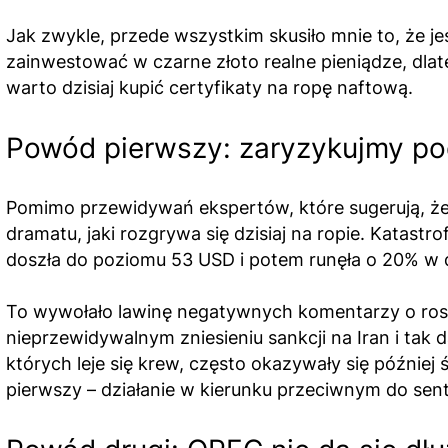
Jak zwykle, przede wszystkim skusiło mnie to, że je
zainwestować w czarne złoto realne pieniądze, dla
warto dzisiaj kupić certyfikaty na ropę naftową.
Powód pierwszy: zaryzykujmy pod
Pomimo przewidywań ekspertów, które sugerują, że 
dramatu, jaki rozgrywa się dzisiaj na ropie. Katas
doszła do poziomu 53 USD i potem runęła o 20% w d
To wywołało lawinę negatywnych komentarzy o ros
nieprzewidywalnym zniesieniu sankcji na Iran i tak da
których leje się krew, często okazywały się później
pierwszy – działanie w kierunku przeciwnym do sen