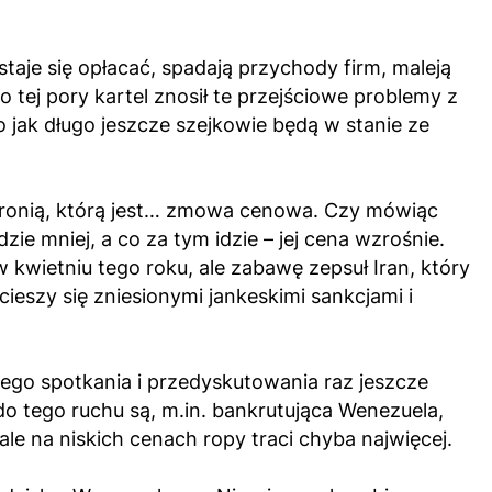
aje się opłacać, spadają przychody firm, maleją
 tej pory kartel znosił te przejściowe problemy z
jak długo jeszcze szejkowie będą w stanie ze
bronią, którą jest… zmowa cenowa. Czy mówiąc
e mniej, a co za tym idzie – jej cena wzrośnie.
kwietniu tego roku, ale zabawę zepsuł Iran, który
ieszy się zniesionymi jankeskimi sankcjami i
ego spotkania i przedyskutowania raz jeszcze
 tego ruchu są, m.in. bankrutująca Wenezuela,
le na niskich cenach ropy traci chyba najwięcej.