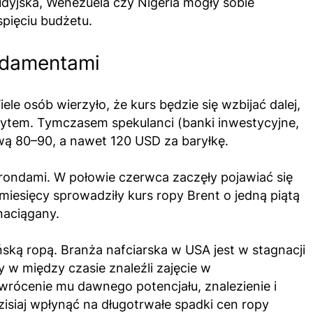
audyjska, Wenezuela czy Nigeria mogły sobie
pięciu budżetu.
undamentami
e osób wierzyło, że kurs będzie się wzbijać dalej,
ytem. Tymczasem spekulanci (banki inwestycyjne,
wą 80–90, a nawet 120 USD za baryłkę.
rondami. W połowie czerwca zaczęły pojawiać się
iesięcy sprowadziły kurs ropy Brent o jedną piątą
naciągany.
ską ropą. Branża nafciarska w USA jest w stagnacji
 w między czasie znaleźli zajęcie w
wrócenie mu dawnego potencjału, znalezienie i
zisiaj wpłynąć na długotrwałe spadki cen ropy