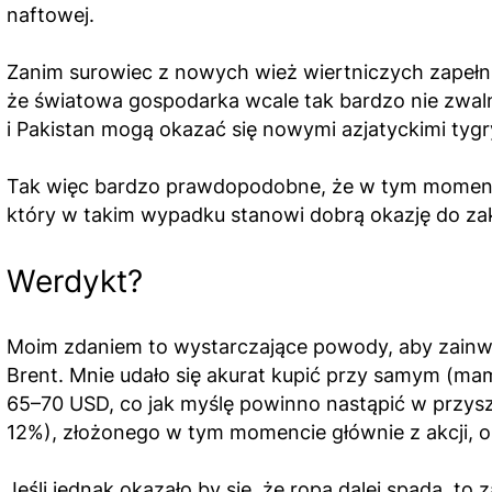
naftowej.
Zanim surowiec z nowych wież wiertniczych zapełn
że światowa gospodarka wcale tak bardzo nie zwalnia
i Pakistan mogą okazać się nowymi azjatyckimi ty
Tak więc bardzo prawdopodobne, że w tym momencie 
który w takim wypadku stanowi dobrą okazję do z
Werdykt?
Moim zdaniem to wystarczające powody, aby zainwes
Brent. Mnie udało się akurat kupić przy samym (mam
65–70 USD, co jak myślę powinno nastąpić w przysz
12%), złożonego w tym momencie głównie z akcji, ob
Jeśli jednak okazało by się, że ropa dalej spada, t