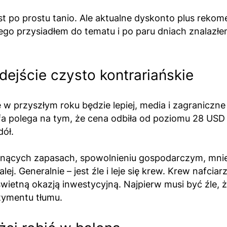
st po prostu tanio. Ale aktualne dyskonto plus rekom
tego przysiadłem do tematu i po paru dniach znalazł
ejście czysto kontrariańskie
w przyszłym roku będzie lepiej, media i zagraniczne
trofa polega na tym, że cena odbiła od poziomu 28 US
ół.
nących zapasach, spowolnieniu gospodarczym, mniej
lej. Generalnie – jest źle i leje się krew. Krew nafc
 świetną okazją inwestycyjną. Najpierw musi być źle, 
tymentu tłumu.