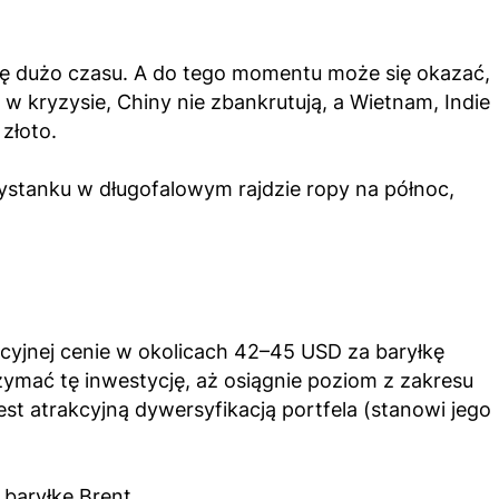
dę dużo czasu. A do tego momentu może się okazać,
w kryzysie, Chiny nie zbankrutują, a Wietnam, Indie
złoto.
ystanku w długofalowym rajdzie ropy na północ,
cyjnej cenie w okolicach 42–45 USD za baryłkę
zymać tę inwestycję, aż osiągnie poziom z zakresu
t atrakcyjną dywersyfikacją portfela (stanowi jego
 baryłkę Brent.