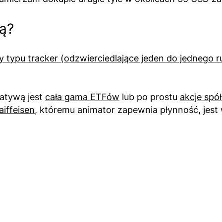
ą?
ty typu tracker (odzwierciedlające jeden do jednego r
atywą jest
cała gama ETFów
lub po prostu
akcje sp
aiffeisen
, któremu animator zapewnia płynność, jest