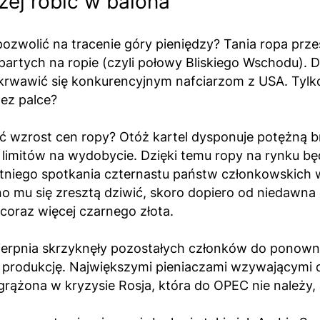
żej robić w balona
wolić na tracenie góry pieniędzy? Tania ropa przest
artych na ropie (czyli połowy Bliskiego Wschodu). Do
krwawić się konkurencyjnym nafciarzom z USA. Tylko 
zez palce?
 wzrost cen ropy? Otóż kartel dysponuje potężną 
imitów na wydobycie. Dzięki temu ropy na rynku będzi
tniego spotkania czternastu państw członkowskich w 
o mu się zresztą dziwić, skoro dopiero od niedawna c
 coraz więcej czarnego złota.
ierpnia skrzyknęły pozostałych członków do ponown
produkcję. Największymi pieniaczami wzywającymi do
ążona w kryzysie Rosja, która do OPEC nie należy, a