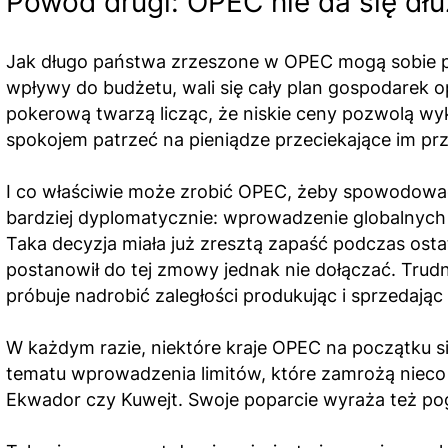
Powód drugi: OPEC nie da się dłu
Jak długo państwa zrzeszone w OPEC mogą sobie poz
wpływy do budżetu, wali się cały plan gospodarek op
pokerową twarzą licząc, że niskie ceny pozwolą wy
spokojem patrzeć na pieniądze przeciekające im pr
I co właściwie może zrobić OPEC, żeby spowodować
bardziej dyplomatycznie: wprowadzenie globalnych l
Taka decyzja miała już zresztą zapaść podczas osta
postanowił do tej zmowy jednak nie dołączać. Trudn
próbuje nadrobić zaległości produkując i sprzedając
W każdym razie, niektóre kraje OPEC na początku s
tematu wprowadzenia limitów, które zamrożą nieco 
Ekwador czy Kuwejt. Swoje poparcie wyraża też pogr