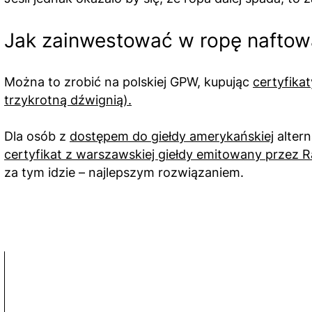
Jak zainwestować w ropę naftow
Można to zrobić na polskiej GPW, kupując
certyfika
trzykrotną dźwignią).
Dla osób z
dostępem do giełdy amerykańskiej
altern
certyfikat z warszawskiej giełdy emitowany przez R
za tym idzie – najlepszym rozwiązaniem.