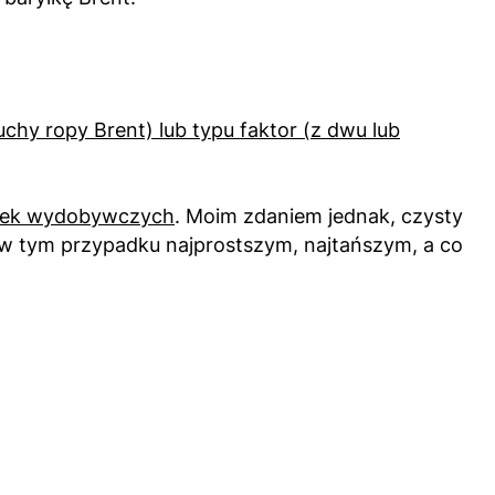
uchy ropy Brent) lub typu faktor (z dwu lub
ółek wydobywczych
. Moim zdaniem jednak, czysty
 w tym przypadku najprostszym, najtańszym, a co