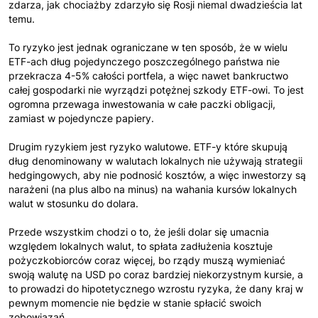
zdarza, jak chociażby zdarzyło się Rosji niemal dwadzieścia lat
temu.
To ryzyko jest jednak ograniczane w ten sposób, że w wielu
ETF-ach dług pojedynczego poszczególnego państwa nie
przekracza 4-5% całości portfela, a więc nawet bankructwo
całej gospodarki nie wyrządzi potężnej szkody ETF-owi. To jest
ogromna przewaga inwestowania w całe paczki obligacji,
zamiast w pojedyncze papiery.
Drugim ryzykiem jest ryzyko walutowe. ETF-y które skupują
dług denominowany w walutach lokalnych nie używają strategii
hedgingowych, aby nie podnosić kosztów, a więc inwestorzy są
narażeni (na plus albo na minus) na wahania kursów lokalnych
walut w stosunku do dolara.
Przede wszystkim chodzi o to, że jeśli dolar się umacnia
względem lokalnych walut, to spłata zadłużenia kosztuje
pożyczkobiorców coraz więcej, bo rządy muszą wymieniać
swoją walutę na USD po coraz bardziej niekorzystnym kursie, a
to prowadzi do hipotetycznego wzrostu ryzyka, że dany kraj w
pewnym momencie nie będzie w stanie spłacić swoich
zobowiązań.