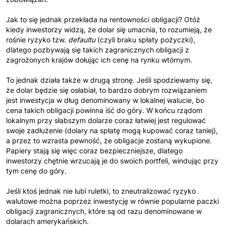
Jak to się jednak przekłada na rentowności obligacji? Otóż
kiedy inwestorzy widzą, że dolar się umacnia, to rozumieją, że
rośnie ryzyko tzw.
defaultu
(czyli braku spłaty pożyczki),
dlatego pozbywają się takich zagranicznych obligacji z
zagrożonych krajów dołując ich cenę na rynku wtórnym.
To jednak działa także w drugą stronę. Jeśli spodziewamy się,
że dolar będzie się osłabiał, to bardzo dobrym rozwiązaniem
jest inwestycja w dług denominowany w lokalnej walucie, bo
cena takich obligacji powinna iść do góry. W końcu rządom
lokalnym przy słabszym dolarze coraz łatwiej jest regulować
swoje zadłużenie (dolary na spłatę mogą kupować coraz taniej),
a przez to wzrasta pewność, że obligacje zostaną wykupione.
Papiery stają się więc coraz bezpieczniejsze, dlatego
inwestorzy chętnie wrzucają je do swoich portfeli, windując przy
tym cenę do góry.
Jeśli ktoś jednak nie lubi ruletki, to zneutralizować ryzyko
walutowe można poprzez inwestycję w równie popularne paczki
obligacji zagranicznych, które są od razu denominowane w
dolarach amerykańskich.