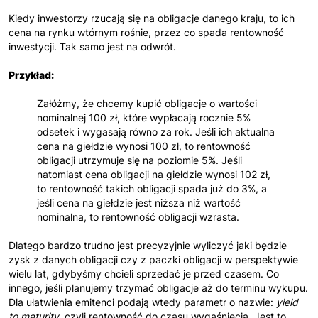
Kiedy inwestorzy rzucają się na obligacje danego kraju, to ich
cena na rynku wtórnym rośnie, przez co spada rentowność
inwestycji. Tak samo jest na odwrót.
Przykład:
Załóżmy, że chcemy kupić obligacje o wartości
nominalnej 100 zł, które wypłacają rocznie 5%
odsetek i wygasają równo za rok. Jeśli ich aktualna
cena na giełdzie wynosi 100 zł, to rentowność
obligacji utrzymuje się na poziomie 5%. Jeśli
natomiast cena obligacji na giełdzie wynosi 102 zł,
to rentowność takich obligacji spada już do 3%, a
jeśli cena na giełdzie jest niższa niż wartość
nominalna, to rentowność obligacji wzrasta.
Dlatego bardzo trudno jest precyzyjnie wyliczyć jaki będzie
zysk z danych obligacji czy z paczki obligacji w perspektywie
wielu lat, gdybyśmy chcieli sprzedać je przed czasem. Co
innego, jeśli planujemy trzymać obligacje aż do terminu wykupu.
Dla ułatwienia emitenci podają wtedy parametr o nazwie:
yield
to maturity
, czyli rentowność do czasu wygaśnięcia. Jest to