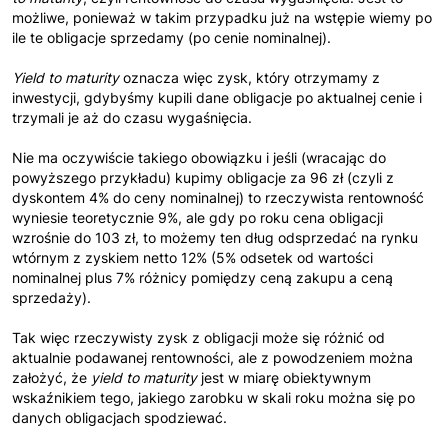
możliwe, ponieważ w takim przypadku już na wstępie wiemy po
ile te obligacje sprzedamy (po cenie nominalnej).
Yield to maturity
oznacza więc zysk, który otrzymamy z
inwestycji, gdybyśmy kupili dane obligacje po aktualnej cenie i
trzymali je aż do czasu wygaśnięcia.
Nie ma oczywiście takiego obowiązku i jeśli (wracając do
powyższego przykładu) kupimy obligacje za 96 zł (czyli z
dyskontem 4% do ceny nominalnej) to rzeczywista rentowność
wyniesie teoretycznie 9%, ale gdy po roku cena obligacji
wzrośnie do 103 zł, to możemy ten dług odsprzedać na rynku
wtórnym z zyskiem netto 12% (5% odsetek od wartości
nominalnej plus 7% różnicy pomiędzy ceną zakupu a ceną
sprzedaży).
Tak więc rzeczywisty zysk z obligacji może się różnić od
aktualnie podawanej rentowności, ale z powodzeniem można
założyć, że
yield to maturity
jest w miarę obiektywnym
wskaźnikiem tego, jakiego zarobku w skali roku można się po
danych obligacjach spodziewać.