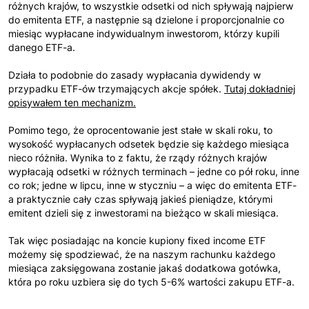
różnych krajów, to wszystkie odsetki od nich spływają najpierw
do emitenta ETF, a następnie są dzielone i proporcjonalnie co
miesiąc wypłacane indywidualnym inwestorom, którzy kupili
danego ETF-a.
Działa to podobnie do zasady wypłacania dywidendy w
przypadku ETF-ów trzymających akcje spółek.
Tutaj dokładniej
opisywałem ten mechanizm.
Pomimo tego, że oprocentowanie jest stałe w skali roku, to
wysokość wypłacanych odsetek będzie się każdego miesiąca
nieco różniła. Wynika to z faktu, że rządy różnych krajów
wypłacają odsetki w różnych terminach – jedne co pół roku, inne
co rok; jedne w lipcu, inne w styczniu – a więc do emitenta ETF-
a praktycznie cały czas spływają jakieś pieniądze, którymi
emitent dzieli się z inwestorami na bieżąco w skali miesiąca.
Tak więc posiadając na koncie kupiony fixed income ETF
możemy się spodziewać, że na naszym rachunku każdego
miesiąca zaksięgowana zostanie jakaś dodatkowa gotówka,
która po roku uzbiera się do tych 5-6% wartości zakupu ETF-a.