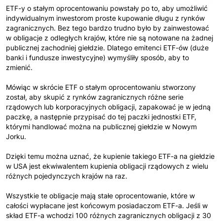
ETF-y o stałym oprocentowaniu powstały po to, aby umożliwić
indywidualnym inwestorom proste kupowanie długu z rynków
zagranicznych. Bez tego bardzo trudno było by zainwestować
w obligacje z odległych krajów, które nie są notowane na żadnej
publicznej zachodniej giełdzie. Dlatego emitenci ETF-ów (duże
banki i fundusze inwestycyjne) wymyśliły sposób, aby to
zmienić.
Mówiąc w skrócie ETF o stałym oprocentowaniu stworzony
został, aby skupić z rynków zagranicznych różne serie
rządowych lub korporacyjnych obligacji, zapakować je w jedną
paczkę, a następnie przypisać do tej paczki jednostki ETF,
którymi handlować można na publicznej giełdzie w Nowym
Jorku.
Dzięki temu można uznać, że kupienie takiego ETF-a na giełdzie
w USA jest ekwiwalentem kupienia obligacji rządowych z wielu
różnych pojedynczych krajów na raz.
Wszystkie te obligacje mają stałe oprocentowanie, które w
całości wypłacane jest końcowym posiadaczom ETF-a. Jeśli w
skład ETF-a wchodzi 100 różnych zagranicznych obligacji z 30