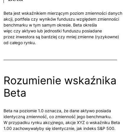
Beta jest wskaźnikiem mierzącym poziom zmienności danych
akcji, portfela czy wyników funduszu względem zmienności
benchmarku w tym samym okresie. Beta określa
więc czy aktywo lub jednostki funduszu posiadane
przez inwestora są bardziej czy mniej zmienne (ryzykowne)
od całego rynku.
Rozumienie wskaźnika
Beta
Beta na poziomie 1.0 oznacza, że dane aktywo posiada
identyczną zmienność, co zmienność jego benchmarku.
W przypadku rynku akcyjnego, akcje XYZ o wskaźniku Beta
1.00 zachowywałyby się identycznie, jak indeks S&P 500.