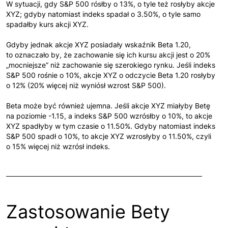
W sytuacji, gdy S&P 500 rósłby o 13%, o tyle też rosłyby akcje
XYZ; gdyby natomiast indeks spadał o 3.50%, o tyle samo
spadałby kurs akcji XYZ.
Gdyby jednak akcje XYZ posiadały wskaźnik Beta 1.20,
to oznaczało by, że zachowanie się ich kursu akcji jest o 20%
„mocniejsze” niż zachowanie się szerokiego rynku. Jeśli indeks
S&P 500 rośnie o 10%, akcje XYZ o odczycie Beta 1.20 rosłyby
o 12% (20% więcej niż wyniósł wzrost S&P 500).
Beta może być również ujemna. Jeśli akcje XYZ miałyby Betę
na poziomie -1.15, a indeks S&P 500 wzrósłby o 10%, to akcje
XYZ spadłyby w tym czasie o 11.50%. Gdyby natomiast indeks
S&P 500 spadł o 10%, to akcje XYZ wzrosłyby o 11.50%, czyli
o 15% więcej niż wzrósł indeks.
Zastosowanie Bety