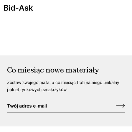
Bid-Ask
Co miesiąc nowe materiały
Zostaw swojego maila, a co miesiąc trafi na niego unikalny
pakiet rynkowych smakołyków