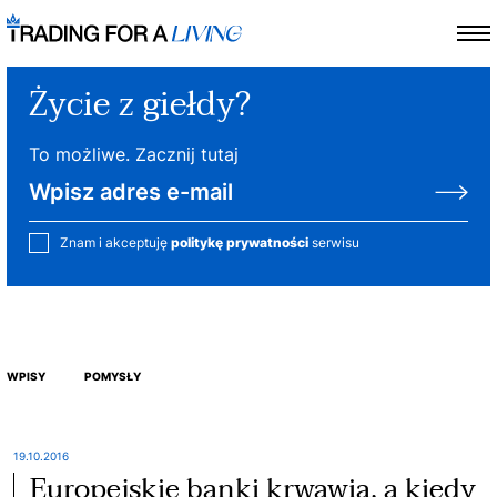
Życie z giełdy?
To możliwe. Zacznij tutaj
Znam i akceptuję
politykę prywatności
serwisu
WPISY
POMYSŁY
19.10.2016
Europejskie banki krwawią, a kiedy