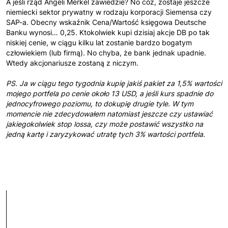
A jeśli rząd Angeli Merkel zawiedzie? No cóż, zostaje jeszcze
niemiecki sektor prywatny w rodzaju korporacji Siemensa czy
SAP-a. Obecny wskaźnik Cena/Wartość księgowa Deutsche
Banku wynosi… 0,25. Ktokolwiek kupi dzisiaj akcje DB po tak
niskiej cenie, w ciągu kilku lat zostanie bardzo bogatym
człowiekiem (lub firmą). No chyba, że bank jednak upadnie.
Wtedy akcjonariusze zostaną z niczym.
PS. Ja w ciągu tego tygodnia kupię jakiś pakiet za 1,5% wartości
mojego portfela po cenie około 13 USD, a jeśli kurs spadnie do
jednocyfrowego poziomu, to dokupię drugie tyle. W tym
momencie nie zdecydowałem natomiast jeszcze czy ustawiać
jakiegokolwiek stop lossa, czy może postawić wszystko na
jedną kartę i zaryzykować utratę tych 3% wartości portfela.