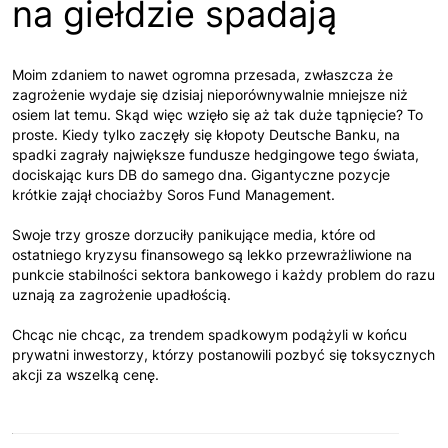
na giełdzie spadają
Moim zdaniem to nawet ogromna przesada, zwłaszcza że
zagrożenie wydaje się dzisiaj nieporównywalnie mniejsze niż
osiem lat temu. Skąd więc wzięło się aż tak duże tąpnięcie? To
proste. Kiedy tylko zaczęły się kłopoty Deutsche Banku, na
spadki zagrały największe fundusze hedgingowe tego świata,
dociskając kurs DB do samego dna. Gigantyczne pozycje
krótkie zajął chociażby Soros Fund Management.
Swoje trzy grosze dorzuciły panikujące media, które od
ostatniego kryzysu finansowego są lekko przewrażliwione na
punkcie stabilności sektora bankowego i każdy problem do razu
uznają za zagrożenie upadłością.
Chcąc nie chcąc, za trendem spadkowym podążyli w końcu
prywatni inwestorzy, którzy postanowili pozbyć się toksycznych
akcji za wszelką cenę.