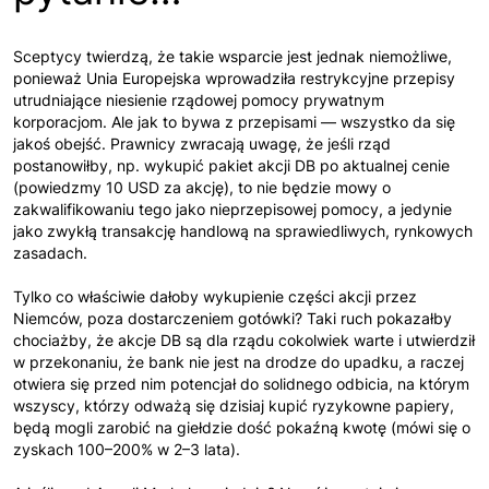
Sceptycy twierdzą, że takie wsparcie jest jednak niemożliwe,
ponieważ Unia Europejska wprowadziła restrykcyjne przepisy
utrudniające niesienie rządowej pomocy prywatnym
korporacjom. Ale jak to bywa z przepisami — wszystko da się
jakoś obejść. Prawnicy zwracają uwagę, że jeśli rząd
postanowiłby, np. wykupić pakiet akcji DB po aktualnej cenie
(powiedzmy 10 USD za akcję), to nie będzie mowy o
zakwalifikowaniu tego jako nieprzepisowej pomocy, a jedynie
jako zwykłą transakcję handlową na sprawiedliwych, rynkowych
zasadach.
Tylko co właściwie dałoby wykupienie części akcji przez
Niemców, poza dostarczeniem gotówki? Taki ruch pokazałby
chociażby, że akcje DB są dla rządu cokolwiek warte i utwierdził
w przekonaniu, że bank nie jest na drodze do upadku, a raczej
otwiera się przed nim potencjał do solidnego odbicia, na którym
wszyscy, którzy odważą się dzisiaj kupić ryzykowne papiery,
będą mogli zarobić na giełdzie dość pokaźną kwotę (mówi się o
zyskach 100–200% w 2–3 lata).