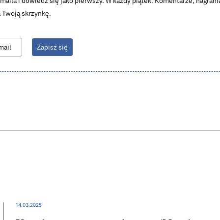
aila i dowiedz się jako pierwszy. W każdy piątek. Komentarze, nagrania
 Twoją skrzynkę.
Zapisz się
14.03.2025