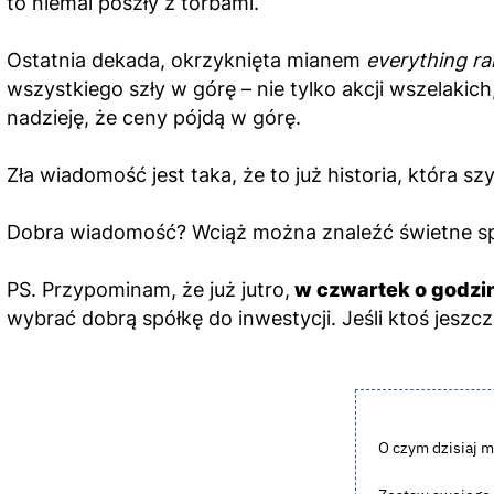
to niemal poszły z torbami.
Ostatnia dekada, okrzyknięta mianem
everything ral
wszystkiego szły w górę – nie tylko akcji wszelakic
nadzieję, że ceny pójdą w górę.
Zła wiadomość jest taka, że to już historia, która s
Dobra wiadomość? Wciąż można znaleźć świetne spół
PS. Przypominam, że już jutro,
w czwartek o godzin
wybrać dobrą spółkę do inwestycji. Jeśli ktoś jeszc
O czym dzisiaj m