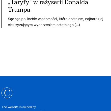
„Taryfy” w reżyserii Donalda
Trumpa
Sądząc po liczbie wiadomości, które dostałem, najbardziej
elektryzującym wydarzeniem ostatniego (...)
C
The website is owned by