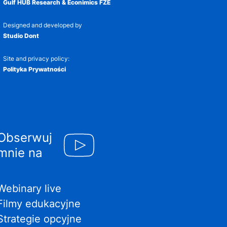
Gulf HUB Research & Econimics FZE
Designed and developed by
Studio Dont
Site and privacy policy:
Polityka Prywatności
Obserwuj
mnie na
Webinary live
Filmy edukacyjne
Strategie opcyjne