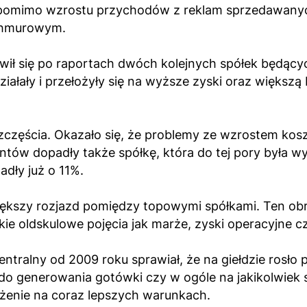
pomimo wzrostu przychodów z reklam sprzedawanych
chmurowym.
ił się po raportach dwóch kolejnych spółek będących
ziałały i przełożyły się na wyższe zyski oraz więks
 szczęścia. Okazało się, że problemy ze wzrostem ko
ntów dopadły także spółkę, która do tej pory była wy
adły już o 11%.
iększy rozjazd pomiędzy topowymi spółkami. Ten obr
ie oldskulowe pojęcia jak marże, zyski operacyjne 
tralny od 2009 roku sprawiał, że na giełdzie rosło
 do generowania gotówki czy w ogóle na jakikolwiek 
dłużenie na coraz lepszych warunkach.