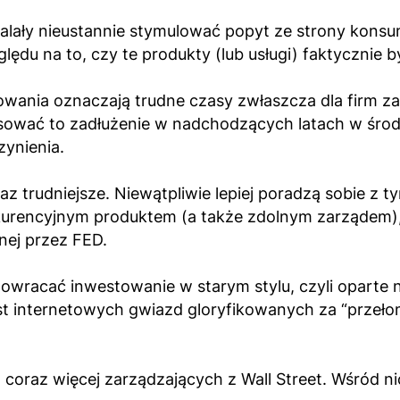
alały nieustannie stymulować popyt ze strony konsum
ędu na to, czy te produkty (lub usługi) faktycznie b
nsowania oznaczają trudne czasy zwłaszcza dla firm z
nansować to zadłużenie w nadchodzących latach w śro
zynienia.
az trudniejsze. Niewątpliwie lepiej poradzą sobie z 
urencyjnym produktem (a także zdolnym zarządem), 
nej przez FED.
 powracać inwestowanie w starym stylu, czyli oparte
t internetowych gwiazd gloryfikowanych za “przeło
coraz więcej zarządzających z Wall Street. Wśród nich