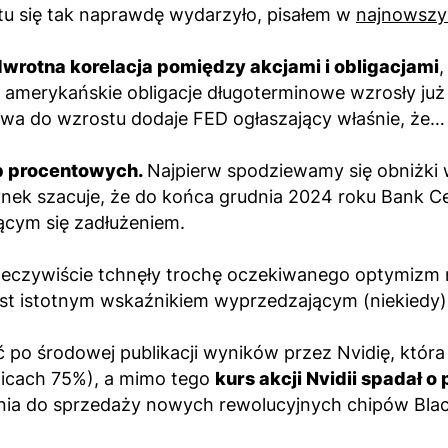
tu się tak naprawdę wydarzyło, pisałem w
najnowszym
wrotna korelacja pomiędzy akcjami i obligacjami
,
i amerykańskie obligacje długoterminowe wzrosły już
liwa do wzrostu dodaje FED ogłaszający właśnie, że…
óp procentowych.
Najpierw spodziewamy się obniżki 
ynek szacuje, że do końca grudnia 2024 roku Bank Ce
ącym się zadłużeniem.
eczywiście tchnęły trochę oczekiwanego optymizm n
jest istotnym wskaźnikiem wyprzedzającym (niekiedy) 
ć po środowej publikacji wyników przez Nvidię, któ
licach 75%), a mimo tego
kurs akcji Nvidii spadał 
a do sprzedaży nowych rewolucyjnych chipów Blackw