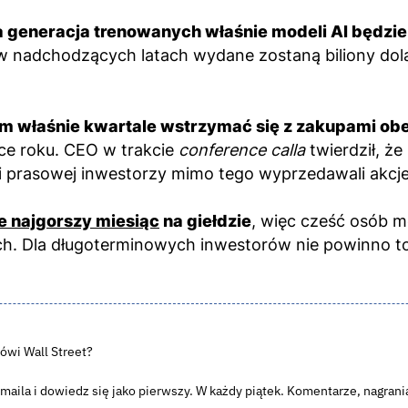
a generacja trenowanych właśnie modeli AI będzi
 w nadchodzących latach wydane zostaną biliony dol
m właśnie kwartale wstrzymać się z zakupami obec
e roku. CEO w trakcie
conference calla
twierdził, ż
i prasowej inwestorzy mimo tego wyprzedawali akcje 
e najgorszy miesiąc
na giełdzie
, więc cześć osób m
ach. Dla długoterminowych inwestorów nie powinno t
ówi Wall Street?
aila i dowiedz się jako pierwszy. W każdy piątek. Komentarze, nagrania