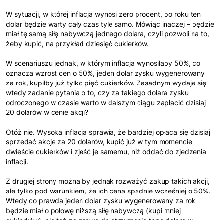
W sytuacji, w której inflacja wynosi zero procent, po roku ten
dolar będzie warty cały czas tyle samo. Mówiąc inaczej – będzie
miał tę samą siłę nabywczą jednego dolara, czyli pozwoli na to,
żeby kupić, na przykład dziesięć cukierków.
W scenariuszu jednak, w którym inflacja wynosiłaby 50%, co
oznacza wzrost cen o 50%, jeden dolar zysku wygenerowany
za rok, kupiłby już tylko pięć cukierków. Zasadnym wydaje się
wtedy zadanie pytania o to, czy za takiego dolara zysku
odroczonego w czasie warto w dalszym ciągu zapłacić dzisiaj
20 dolarów w cenie akcji?
Otóż nie. Wysoka inflacja sprawia, że bardziej opłaca się dzisiaj
sprzedać akcje za 20 dolarów, kupić już w tym momencie
dwieście cukierków i zjeść je samemu, niż oddać do zjedzenia
inflacji.
Z drugiej strony można by jednak rozważyć zakup takich akcji,
ale tylko pod warunkiem, że ich cena spadnie wcześniej o 50%.
Wtedy co prawda jeden dolar zysku wygenerowany za rok
będzie miał o połowę niższą siłę nabywczą (kupi mniej