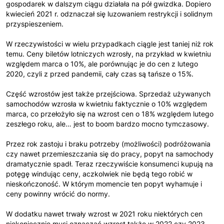
gospodarek w dalszym ciągu działała na pół gwizdka. Dopiero
kwiecień 2021 r. odznaczał się luzowaniem restrykcji i solidnym
przyspieszeniem.
W rzeczywistości w wielu przypadkach ciągle jest taniej niż rok
temu. Ceny biletów lotniczych wzrosły, na przykład w kwietniu
względem marca o 10%, ale porównując je do cen z lutego
2020, czyli z przed pandemii, cały czas są tańsze o 15%.
Część wzrostów jest także przejściowa. Sprzedaż używanych
samochodów wzrosła w kwietniu faktycznie o 10% względem
marca, co przełożyło się na wzrost cen o 18% względem lutego
zeszłego roku, ale… jest to boom bardzo mocno tymczasowy.
Przez rok zastoju i braku potrzeby (możliwości) podróżowania
czy nawet przemieszczania się do pracy, popyt na samochody
dramatycznie spadł. Teraz rzeczywiście konsumenci kupują na
potęgę windując ceny, aczkolwiek nie będą tego robić w
nieskończoność. W którym momencie ten popyt wyhamuje i
ceny powinny wrócić do normy.
W dodatku nawet trwały wzrost w 2021 roku niektórych cen
niekoniecznie musi oznaczać wzrost także w 2022 czy 2023