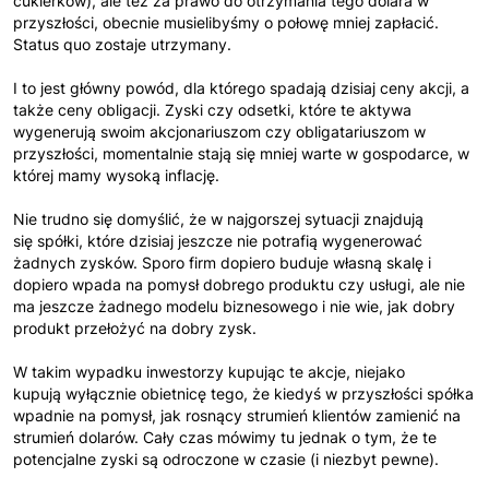
cukierków), ale też za prawo do otrzymania tego dolara w
przyszłości, obecnie musielibyśmy o połowę mniej zapłacić.
Status quo zostaje utrzymany.
I to jest główny powód, dla którego spadają dzisiaj ceny akcji, a
także ceny obligacji. Zyski czy odsetki, które te aktywa
wygenerują swoim akcjonariuszom czy obligatariuszom w
przyszłości, momentalnie stają się mniej warte w gospodarce, w
której mamy wysoką inflację.
Nie trudno się domyślić, że w najgorszej sytuacji znajdują
się spółki, które dzisiaj jeszcze nie potrafią wygenerować
żadnych zysków. Sporo firm dopiero buduje własną skalę i
dopiero wpada na pomysł dobrego produktu czy usługi, ale nie
ma jeszcze żadnego modelu biznesowego i nie wie, jak dobry
produkt przełożyć na dobry zysk.
W takim wypadku inwestorzy kupując te akcje, niejako
kupują wyłącznie obietnicę tego, że kiedyś w przyszłości spółka
wpadnie na pomysł, jak rosnący strumień klientów zamienić na
strumień dolarów. Cały czas mówimy tu jednak o tym, że te
potencjalne zyski są odroczone w czasie (i niezbyt pewne).