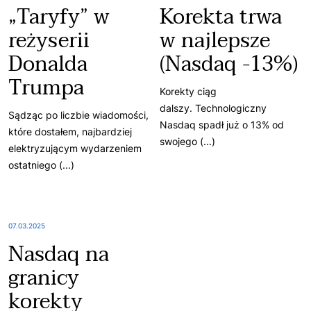
„Taryfy” w
Korekta trwa
reżyserii
w najlepsze
Donalda
(Nasdaq -13%)
Trumpa
Korekty ciąg
dalszy. Technologiczny
Sądząc po liczbie wiadomości,
Nasdaq spadł już o 13% od
które dostałem, najbardziej
swojego (...)
elektryzującym wydarzeniem
ostatniego (...)
07.03.2025
Nasdaq na
granicy
korekty