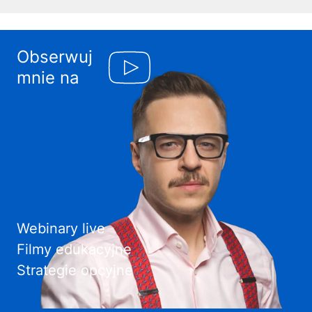
Obserwuj
mnie na
Webinary live
Filmy edukacyjne
Strategie opcyjne