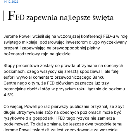
14.12.2023
F
ED zapewnia najlepsze święta
Jerome Powell wcielił się na wczorajszej konferencji FED-u w rolę
świętego mikołaja, podarowując inwestorom długo wyczekiwany
prezent i zapewniając najprawdopodobniej piękny
bożonarodzeniowy rajd na giełdzie.
Stopy procentowe zostały co prawda utrzymane na obecnych
poziomach, czego wszyscy się zresztą spodziewali, ale falę
euforii wywołał komentarz przewodniczącego Banku
Centralnego o tym, że FED ołówkiem zaznacza już trzy
potencjalne obniżki stóp w przyszłym roku, łącznie do poziomu
4.5%.
Co więcej, Powell po raz pierwszy publicznie przyznał, że zbyt
długie utrzymywanie stóp na obecnych poziomach może być
ryzykowne dla gospodarki i FED tego ryzyka nie zamierza
podejmować. To duża zmiana, bo jeszcze dwa tygodnie temu
Jerome Powell twierdził, że jest zdecydowanie za wcześnie,