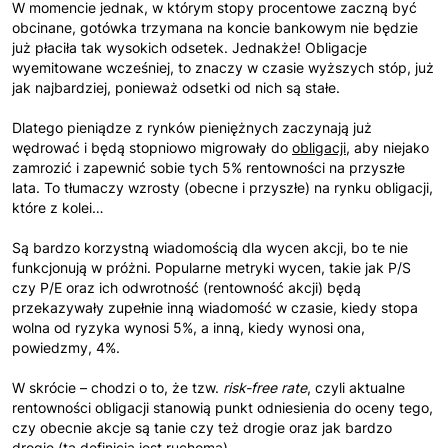
W momencie jednak, w którym stopy procentowe zaczną być
obcinane, gotówka trzymana na koncie bankowym nie będzie
już płaciła tak wysokich odsetek. Jednakże! Obligacje
wyemitowane wcześniej, to znaczy w czasie wyższych stóp, już
jak najbardziej, ponieważ odsetki od nich są stałe.
Dlatego pieniądze z rynków pieniężnych zaczynają już
wędrować i będą stopniowo migrowały do
oblig
acji
, aby niejako
zamrozić i zapewnić sobie tych 5% rentowności na przyszłe
lata. To tłumaczy wzrosty (obecne i przyszłe) na rynku obligacji,
które z kolei…
Są bardzo korzystną wiadomością dla wycen akcji, bo te nie
funkcjonują w próżni. Popularne metryki wycen, takie jak P/S
czy P/E oraz ich odwrotność (rentowność akcji) będą
przekazywały zupełnie inną wiadomość w czasie, kiedy stopa
wolna od ryzyka wynosi 5%, a inną, kiedy wynosi ona,
powiedzmy, 4%.
W skrócie – chodzi o to, że tzw.
risk-free rate
, czyli aktualne
rentowności obligacji stanowią punkt odniesienia do oceny tego,
czy obecnie akcje są tanie czy też drogie oraz jak bardzo
drogie (ta definicja jest ruchoma).