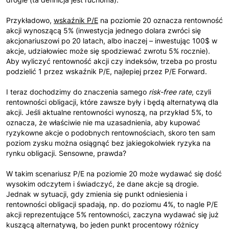
Przykładowo,
ws
kaźnik P/E
na poziomie 20 oznacza rentowność
akcji wynoszącą 5% (inwestycja jednego dolara zwróci się
akcjonariuszowi po 20 latach, albo inaczej – inwestując 100$ w
akcje, udziałowiec może się spodziewać zwrotu 5% rocznie).
Aby wyliczyć rentowność akcji czy indeksów, trzeba po prostu
podzielić 1 przez wskaźnik P/E, najlepiej przez P/E Forward.
I teraz dochodzimy do znaczenia samego
risk-free rate
, czyli
rentowności obligacji, które zawsze były i będą alternatywą dla
akcji. Jeśli aktualne rentowności wynoszą, na przykład 5%, to
oznacza, że właściwie nie ma uzasadnienia, aby kupować
ryzykowne akcje o podobnych rentownościach, skoro ten sam
poziom zysku można osiągnąć bez jakiegokolwiek ryzyka na
rynku obligacji. Sensowne, prawda?
W takim scenariusz P/E na poziomie 20 może wydawać się dość
wysokim odczytem i świadczyć, że dane akcje są drogie.
Jednak w sytuacji, gdy zmienia się punkt odniesienia i
rentowności obligacji spadają, np. do poziomu 4%, to nagle P/E
akcji reprezentujące 5% rentowności, zaczyna wydawać się już
kuszącą alternatywą, bo jeden punkt procentowy różnicy