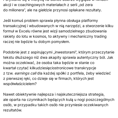
akcji i w coachingowych materiałach z serii „od zera
do milionera”, ale na giełdzie przynosi opłakane rezultaty.
Jeśli komuś problem sprawia płynna obsługa platformy
transakcyjnej i wbudowanych w nią narzędzi, a stworzenie kilku
formuł w Excelu równe jest wizji samodzielnego zbudowania
rakiety do lotu w kosmos, to aktywny i mechaniczny trading
raczej nie będzie tu dobym pomysłem.
Podobnie jest z aspirującymi „inwestorami”, którym przeczytanie
tekstu dłuższego niż dwa akapity sprawia autentyczny ból. Jak
można oczekiwać, że osoba taka będzie w stanie co
kwartał czytać kilkudziesięciostronicowe transkrypcje
z tzw.
earnings call
dla każdej spółki z portfela, żeby wiedzieć
z pierwszej ręki, co dzieje się w firmach, których jest
współwłaścicielem?
Nawet obiektywnie najlepsza i najskuteczniejsza strategia,
ale oparta na czynnikach będących kulą u nogi poszczególnych
osób, w przypadku takich osób nie przyniesie oczekiwanych
rezultatów.