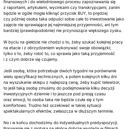
finansowych i do wielodniowego procesu zapoznawania się
z raportami, artykułami, wycinkami czy transkrypcjami, zanim
będzie w ogóle mogła kliknąć przycisk BUY, to prędzej
czy później osoba taka odpuści sobie całe to inwestowanie jako
zajęcie nie sprawiające jej najmniejszej przyjemności, ani tym
bardziej (prawdopodobnie) nie przynoszące większego zysku.
W byciu na giełdzie nie chodzi o to, żeby szukać kolejnej pracy
na etacie i z obrzydzeniem wykonywać swoje obowiązki;
tylko o to, żeby robić to, co sprawia jako taką przyjemność
i z czym dobrze się czujemy.
Jeśli osobę, która potrzebuje dwóch tygodni na porównanie
wielu specyfikacji technicznych, a potem kolejnych kilku dni
na wyszukanie sklepu z najlepszą ceną, żeby kupić telewizor,
to jeśli taką osobę zmusimy do podejmowania kilku decyzji
inwestycyjnych dziennie i to jeszcze pod presją czasu
oraz emocji, to osoba taka nie będzie czuła się z tym
komfortowo. Trudno też oczekiwać w takiej sytuacji
spektakularnych efektów, zwłaszcza w dłuższym terminie.
No i w końcu dochodzimy do indywidualnych predyspozycji.
Porywanie się z motyką na słońce dobrze wygląda w filmach