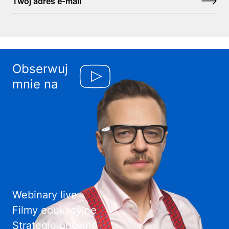
Obserwuj
mnie na
Webinary live
Filmy edukacyjne
Strategie opcyjne