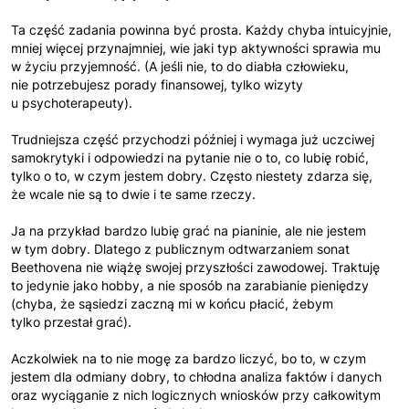
Ta część zadania powinna być prosta. Każdy chyba intuicyjnie,
mniej więcej przynajmniej, wie jaki typ aktywności sprawia mu
w życiu przyjemność. (A jeśli nie, to do diabła człowieku,
nie potrzebujesz porady finansowej, tylko wizyty
u psychoterapeuty).
Trudniejsza część przychodzi później i wymaga już uczciwej
samokrytyki i odpowiedzi na pytanie nie o to, co lubię robić,
tylko o to, w czym jestem dobry. Często niestety zdarza się,
że wcale nie są to dwie i te same rzeczy.
Ja na przykład bardzo lubię grać na pianinie, ale nie jestem
w tym dobry. Dlatego z publicznym odtwarzaniem sonat
Beethovena nie wiążę swojej przyszłości zawodowej. Traktuję
to jedynie jako hobby, a nie sposób na zarabianie pieniędzy
(chyba, że sąsiedzi zaczną mi w końcu płacić, żebym
tylko przestał grać).
Aczkolwiek na to nie mogę za bardzo liczyć, bo to, w czym
jestem dla odmiany dobry, to chłodna analiza faktów i danych
oraz wyciąganie z nich logicznych wniosków przy całkowitym