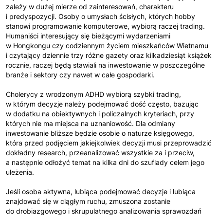
zależy w dużej mierze od zainteresowań, charakteru
i predyspozycji. Osoby o umysłach ścisłych, których hobby
stanowi programowanie komputerowe, wybiorą raczej trading.
Humaniści interesujący się bieżącymi wydarzeniami
w Hongkongu czy codziennym życiem mieszkańców Wietnamu
i czytający dziennie trzy różne gazety oraz kilkadziesiąt książek
rocznie, raczej będą stawiali na inwestowanie w poszczególne
branże i sektory czy nawet w całe gospodarki.
Cholerycy z wrodzonym ADHD wybiorą szybki trading,
w którym decyzje należy podejmować dość często, bazując
w dodatku na obiektywnych i policzalnych kryteriach, przy
których nie ma miejsca na uznaniowość. Dla odmiany
inwestowanie bliższe będzie osobie o naturze księgowego,
która przed podjęciem jakiejkolwiek decyzji musi przeprowadzić
dokładny research, przeanalizować wszystkie za i przeciw,
a następnie odłożyć temat na kilka dni do szuflady celem jego
uleżenia.
Jeśli osoba aktywna, lubiąca podejmować decyzje i lubiąca
znajdować się w ciągłym ruchu, zmuszona zostanie
do drobiazgowego i skrupulatnego analizowania sprawozdań