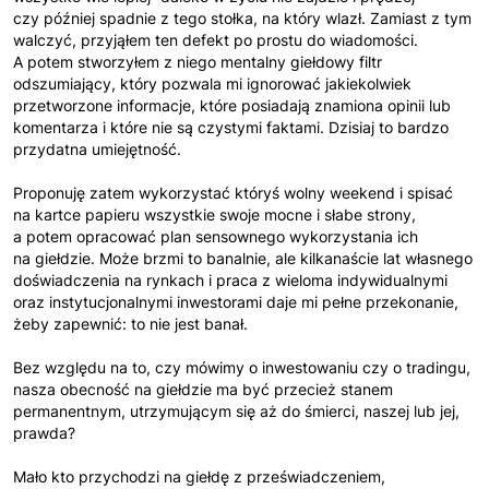
czy później spadnie z tego stołka, na który wlazł. Zamiast z tym
walczyć, przyjąłem ten defekt po prostu do wiadomości.
A potem stworzyłem z niego mentalny giełdowy filtr
odszumiający, który pozwala mi ignorować jakiekolwiek
przetworzone informacje, które posiadają znamiona opinii lub
komentarza i które nie są czystymi faktami. Dzisiaj to bardzo
przydatna umiejętność.
Proponuję zatem wykorzystać któryś wolny weekend i spisać
na kartce papieru wszystkie swoje mocne i słabe strony,
a potem opracować plan sensownego wykorzystania ich
na giełdzie. Może brzmi to banalnie, ale kilkanaście lat własnego
doświadczenia na rynkach i praca z wieloma indywidualnymi
oraz instytucjonalnymi inwestorami daje mi pełne przekonanie,
żeby zapewnić: to nie jest banał.
Bez względu na to, czy mówimy o inwestowaniu czy o tradingu,
nasza obecność na giełdzie ma być przecież stanem
permanentnym, utrzymującym się aż do śmierci, naszej lub jej,
prawda?
Mało kto przychodzi na giełdę z przeświadczeniem,