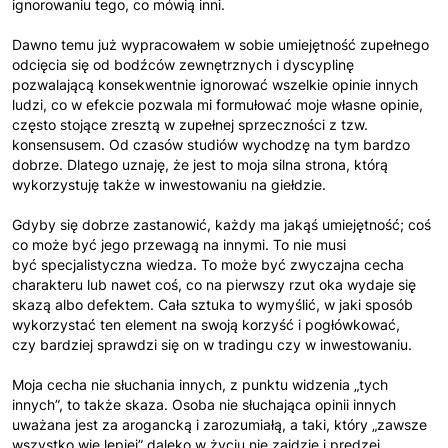
ignorowaniu tego, co mówią inni.
Dawno temu już wypracowałem w sobie umiejętność zupełnego
odcięcia się od bodźców zewnętrznych i dyscyplinę
pozwalającą konsekwentnie ignorować wszelkie opinie innych
ludzi, co w efekcie pozwala mi formułować moje własne opinie,
często stojące zresztą w zupełnej sprzeczności z tzw.
konsensusem. Od czasów studiów wychodzę na tym bardzo
dobrze. Dlatego uznaję, że jest to moja silna strona, którą
wykorzystuję także w inwestowaniu na giełdzie.
Gdyby się dobrze zastanowić, każdy ma jakąś umiejętność; coś
co może być jego przewagą na innymi. To nie musi
być specjalistyczna wiedza. To może być zwyczajna cecha
charakteru lub nawet coś, co na pierwszy rzut oka wydaje się
skazą albo defektem. Cała sztuka to wymyślić, w jaki sposób
wykorzystać ten element na swoją korzyść i pogłówkować,
czy bardziej sprawdzi się on w tradingu czy w inwestowaniu.
Moja cecha nie słuchania innych, z punktu widzenia „tych
innych”, to także skaza. Osoba nie słuchająca opinii innych
uważana jest za arogancką i zarozumiałą, a taki, który „zawsze
wszystko wie lepiej” daleko w życiu nie zajdzie i prędzej