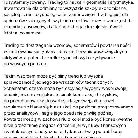
i usystematyzowany. Trading to nauka – geometria i arytmetyka.
Inwestowanie dla odmiany to wszystkie szkoły ekonomiczne,
socjologiczne i psychologiczne razem wzięte. Trading jest dla
sprinterów szukających szybkich efektów. Inwestowanie jest dla
długodystansowców, dla których droga okazuje się równie
istotna, co sam cel.
Trading to dostrzeganie wzorców, schematów i powtarzalności
w zachowaniu się rynków lub w zachowaniu poszczególnych
aktywów, a potem bezrefleksyjne ich wykorzystywanie
do własnych potrzeb.
Takim wzorcem może być silny trend lub wysoka
sprawdzalność jednego ze wskaźników technicznych.
Schematem często może być oscylacja wyceny wokół swojej
średniej rozumianej jako stosunek kursu akcji do zysków,
do przychodów czy do wartości księgowej; albo nawet
regularne zbliżanie się kursu akcji do poziomu prognozowanego
przez analityków i nagłe jego opadanie chwilę później.
Powtarzalnością w zachowaniu z kolei może być konsekwentne
bicie przez firmę prognoz odnośnie jej wyników finansowych
i w efekcie systematyczne rajdy kursu chwilę po publikacji
sprawozdań kwartalnych. Trading może opierać