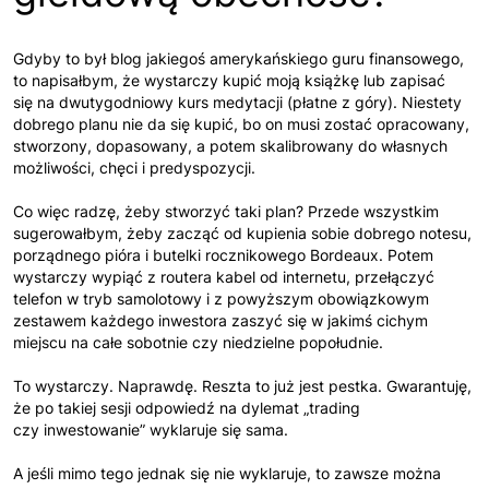
Gdyby to był blog jakiegoś amerykańskiego guru finansowego,
to napisałbym, że wystarczy kupić moją książkę lub zapisać
się na dwutygodniowy kurs medytacji (płatne z góry). Niestety
dobrego planu nie da się kupić, bo on musi zostać opracowany,
stworzony, dopasowany, a potem skalibrowany do własnych
możliwości, chęci i predyspozycji.
Co więc radzę, żeby stworzyć taki plan? Przede wszystkim
sugerowałbym, żeby zacząć od kupienia sobie dobrego notesu,
porządnego pióra i butelki rocznikowego Bordeaux. Potem
wystarczy wypiąć z routera kabel od internetu, przełączyć
telefon w tryb samolotowy i z powyższym obowiązkowym
zestawem każdego inwestora zaszyć się w jakimś cichym
miejscu na całe sobotnie czy niedzielne popołudnie.
To wystarczy. Naprawdę. Reszta to już jest pestka. Gwarantuję,
że po takiej sesji odpowiedź na dylemat „trading
czy inwestowanie” wyklaruje się sama.
A jeśli mimo tego jednak się nie wyklaruje, to zawsze można