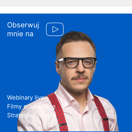
Obserwuj
mnie na
Webinary live
Filmy edukacyjne
Strategie opcyjne