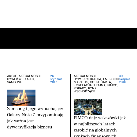
AKCJE, AKTUALNOŚCI,
26
AKTUALNOŚCI,
30
DYWERSYFIKACJA,
stycznia
DYWERSYFIKACJA, EMERGING
sierpnia
SAMSUNG
2017
MARKETS, GOSPODARKA,
2016
KORELACJA UJEMNA, PIMCO,
PORADY, RYNKI
WSCHODZĄCE
Samsung i jego wybuchający
Galaxy Note 7 przypominają
PIMCO daje wskazówki jak
jak ważna jest
w najbliższych latach
dywersyfikacja biznesu
zarobić na globalnych
rynkach finansowych