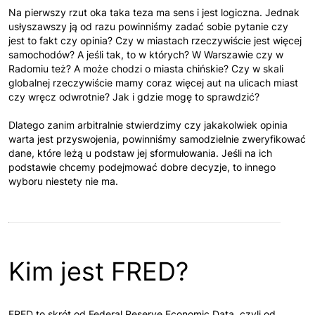
Na pierwszy rzut oka taka teza ma sens i jest logiczna. Jednak
usłyszawszy ją od razu powinniśmy zadać sobie pytanie czy
jest to fakt czy opinia? Czy w miastach rzeczywiście jest więcej
samochodów? A jeśli tak, to w których? W Warszawie czy w
Radomiu też? A może chodzi o miasta chińskie? Czy w skali
globalnej rzeczywiście mamy coraz więcej aut na ulicach miast
czy wręcz odwrotnie? Jak i gdzie mogę to sprawdzić?
Dlatego zanim arbitralnie stwierdzimy czy jakakolwiek opinia
warta jest przyswojenia, powinniśmy samodzielnie zweryfikować
dane, które leżą u podstaw jej sformułowania. Jeśli na ich
podstawie chcemy podejmować dobre decyzje, to innego
wyboru niestety nie ma.
Kim jest FRED?
FRED to skrót od Federal Reserve Economic Data, czyli od