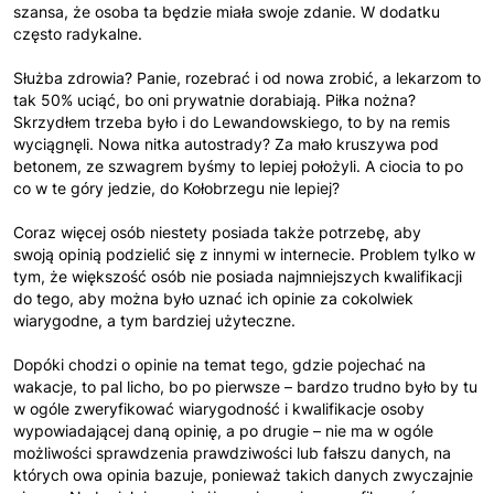
szansa, że osoba ta będzie miała swoje zdanie. W dodatku
często radykalne.
Służba zdrowia? Panie, rozebrać i od nowa zrobić, a lekarzom to
tak 50% uciąć, bo oni prywatnie dorabiają. Piłka nożna?
Skrzydłem trzeba było i do Lewandowskiego, to by na remis
wyciągnęli. Nowa nitka autostrady? Za mało kruszywa pod
betonem, ze szwagrem byśmy to lepiej położyli. A ciocia to po
co w te góry jedzie, do Kołobrzegu nie lepiej?
Coraz więcej osób niestety posiada także potrzebę, aby
swoją opinią podzielić się z innymi w internecie. Problem tylko w
tym, że większość osób nie posiada najmniejszych kwalifikacji
do tego, aby można było uznać ich opinie za cokolwiek
wiarygodne, a tym bardziej użyteczne.
Dopóki chodzi o opinie na temat tego, gdzie pojechać na
wakacje, to pal licho, bo po pierwsze – bardzo trudno było by tu
w ogóle zweryfikować wiarygodność i kwalifikacje osoby
wypowiadającej daną opinię, a po drugie – nie ma w ogóle
możliwości sprawdzenia prawdziwości lub fałszu danych, na
których owa opinia bazuje, ponieważ takich danych zwyczajnie