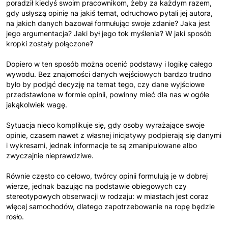
poradził kiedyś swoim pracownikom, żeby za każdym razem,
gdy usłyszą opinię na jakiś temat, odruchowo pytali jej autora,
na jakich danych bazował formułując swoje zdanie? Jaka jest
jego argumentacja? Jaki był jego tok myślenia? W jaki sposób
kropki zostały połączone?
Dopiero w ten sposób można ocenić podstawy i logikę całego
wywodu. Bez znajomości danych wejściowych bardzo trudno
było by podjąć decyzję na temat tego, czy dane wyjściowe
przedstawione w formie opinii, powinny mieć dla nas w ogóle
jakąkolwiek wagę.
Sytuacja nieco komplikuje się, gdy osoby wyrażające swoje
opinie, czasem nawet z własnej inicjatywy podpierają się danymi
i wykresami, jednak informacje te są zmanipulowane albo
zwyczajnie nieprawdziwe.
Równie często co celowo, twórcy opinii formułują je w dobrej
wierze, jednak bazując na podstawie obiegowych czy
stereotypowych obserwacji w rodzaju: w miastach jest coraz
więcej samochodów, dlatego zapotrzebowanie na ropę będzie
rosło.