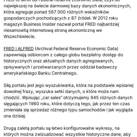
największej na świecie darmowej bazy danych ekonomicznych,
która agreguje ponad 567 000 różnych wskaźników
gospodarczych pochodzących z 87 źródeł. W 2012 roku
magazyn Business Insider nazwał portal FRED najbardziej
niesamowitą internetową stroną ekonomiczną we
Wszechświecie.
FRED i ALFRED
(Archival Federal Reserve Economic Data)
zapewniają odbiorcom z całego globu bezpłatny dostęp do
historycznych oraz aktualnych danych agregowanych,
opisywanych i przetwarzanych przez oddział badawczy
amerykańskiego Banku Centralnego.
Siłą portalu jest jego wyszukiwarka, która na podstawie wpisanej
dowolnej frazy, wyszuka setki danych, o które może nam
chodzić. Wpisując „car sales” otrzymujemy 945 różnych danych
sięgających 1960 roku, które dotyczą tego, jak przez ten czas
zmieniała się sprzedaż różnego typu samochodów i jak wygląda
ona dzisiaj.
Drugą zaletą portalu są łatwo konfigurowalne wykresy, na
których można zwizualizować wszystkie historyczne dane, aby