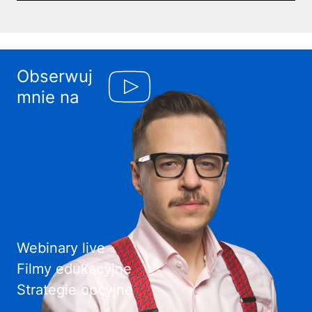
Obserwuj
mnie na
Webinary live
Filmy edukacyjne
Strategie opcyjne