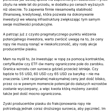
zbytu na wiele lat do przodu, w dodatku po cenach wyższych
niż obecnie. To zapewnia firmie niesamowitą stabilność
(finansową, kredytową), która pozwala na dokonywanie
inwestycji we własną infrastrukturę zwiększając tym samym
swoje możliwości produkcyjne.
A patrząc już z czysto pragmatycznego punktu widzenia
potencjalnego inwestora, warto zwrócić uwagę na to, że ceny
ropy nie muszą rosnąć w nieskończoność, aby rosły akcje
producentów piasku.
Mam na myśli to, że inwestując w ropę za pomocą kontraktów,
certyfikatów czy ETF-ów mamy ograniczone pole do zarobku.
Granica wzrostu cen surowca gdzieś przecież istnieje. Czy
będzie to 55 USD, 60 USD czy 65 USD za baryłkę – nie ma
znaczenia. Limit racjonalnej maksymalnej ceny jest dość blisko,
przez co w pewnym momencie potencjał do dalszych wzrostów
zostanie wyczerpany, a więc kwota którą możemy zarobić
także jest dość mocno ograniczona.
Zyski producentów piasku do frakcjonowania ropy nie
potrzebują jednak coraz droższego surowca, aby pęcznieć. Im