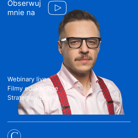
Obserwuj
mnie na
Webinary live
Filmy edukacyjne
Strategie opcyjne
C