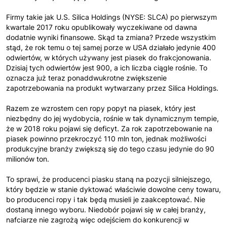
Firmy takie jak U.S. Silica Holdings (NYSE: SLCA) po pierwszym
kwartale 2017 roku opublikowały wyczekiwane od dawna
dodatnie wyniki finansowe. Skąd ta zmiana? Przede wszystkim
stąd, że rok temu o tej samej porze w USA działało jedynie 400
odwiertów, w których używany jest piasek do frakcjonowania.
Dzisiaj tych odwiertów jest 900, a ich liczba ciągle rośnie. To
oznacza już teraz ponaddwukrotne zwiększenie
zapotrzebowania na produkt wytwarzany przez Silica Holdings.
Razem ze wzrostem cen ropy popyt na piasek, który jest
niezbędny do jej wydobycia, rośnie w tak dynamicznym tempie,
że w 2018 roku pojawi się deficyt. Za rok zapotrzebowanie na
piasek powinno przekroczyć 110 mln ton, jednak możliwości
produkcyjne branży zwiększą się do tego czasu jedynie do 90
milionów ton.
To sprawi, że producenci piasku staną na pozycji silniejszego,
który będzie w stanie dyktować właściwie dowolne ceny towaru,
bo producenci ropy i tak będą musieli je zaakceptować. Nie
dostaną innego wyboru. Niedobór pojawi się w całej branży,
nafciarze nie zagrożą więc odejściem do konkurencji w