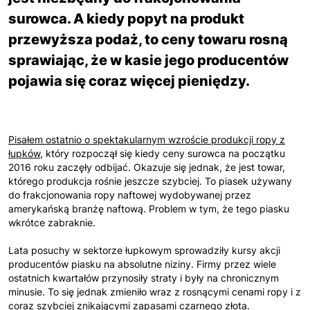
surowca. A kiedy popyt na produkt
przewyższa podaż, to ceny towaru rosną
sprawiając, że w kasie jego producentów
pojawia się coraz więcej pieniędzy.
Pisałem ostatnio o spektakularnym wzroście produkcji ropy z
łupków
, który rozpoczął się kiedy ceny surowca na początku
2016 roku zaczęły odbijać. Okazuje się jednak, że jest towar,
którego produkcja rośnie jeszcze szybciej. To piasek używany
do frakcjonowania ropy naftowej wydobywanej przez
amerykańską branżę naftową. Problem w tym, że tego piasku
wkrótce zabraknie.
Lata posuchy w sektorze łupkowym sprowadziły kursy akcji
producentów piasku na absolutne niziny. Firmy przez wiele
ostatnich kwartałów przynosiły straty i były na chronicznym
minusie. To się jednak zmieniło wraz z rosnącymi cenami ropy i z
coraz szybciej znikającymi zapasami czarnego złota.