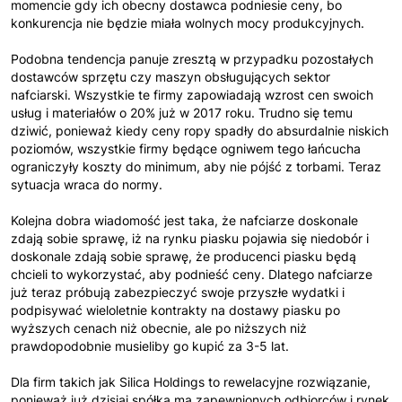
momencie gdy ich obecny dostawca podniesie ceny, bo
konkurencja nie będzie miała wolnych mocy produkcyjnych.
Podobna tendencja panuje zresztą w przypadku pozostałych
dostawców sprzętu czy maszyn obsługujących sektor
nafciarski. Wszystkie te firmy zapowiadają wzrost cen swoich
usług i materiałów o 20% już w 2017 roku. Trudno się temu
dziwić, ponieważ kiedy ceny ropy spadły do absurdalnie niskich
poziomów, wszystkie firmy będące ogniwem tego łańcucha
ograniczyły koszty do minimum, aby nie pójść z torbami. Teraz
sytuacja wraca do normy.
Kolejna dobra wiadomość jest taka, że nafciarze doskonale
zdają sobie sprawę, iż na rynku piasku pojawia się niedobór i
doskonale zdają sobie sprawę, że producenci piasku będą
chcieli to wykorzystać, aby podnieść ceny. Dlatego nafciarze
już teraz próbują zabezpieczyć swoje przyszłe wydatki i
podpisywać wieloletnie kontrakty na dostawy piasku po
wyższych cenach niż obecnie, ale po niższych niż
prawdopodobnie musieliby go kupić za 3-5 lat.
Dla firm takich jak Silica Holdings to rewelacyjne rozwiązanie,
ponieważ już dzisiaj spółka ma zapewnionych odbiorców i rynek