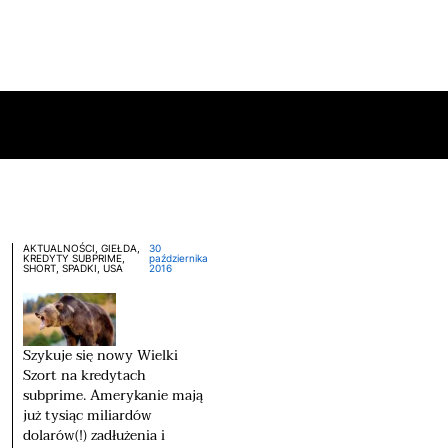
AKTUALNOŚCI, GIEŁDA,
30
KREDYTY SUBPRIME,
października
SHORT, SPADKI, USA
2016
Szykuje się nowy Wielki
Szort na kredytach
subprime. Amerykanie mają
już tysiąc miliardów
dolarów(!) zadłużenia i