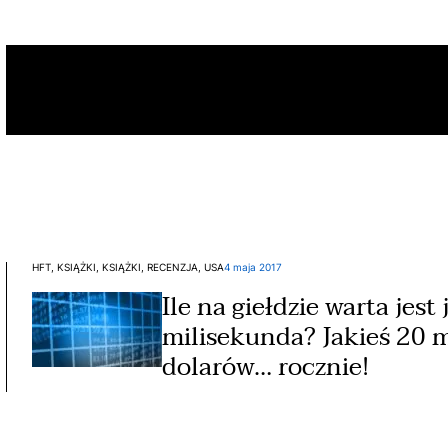
HFT, KSIĄŻKI, KSIĄŻKI, RECENZJA, USA
4 maja 2017
Ile na giełdzie warta jest
milisekunda? Jakieś 20 
dolarów… rocznie!