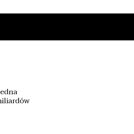
 jedna
miliardów