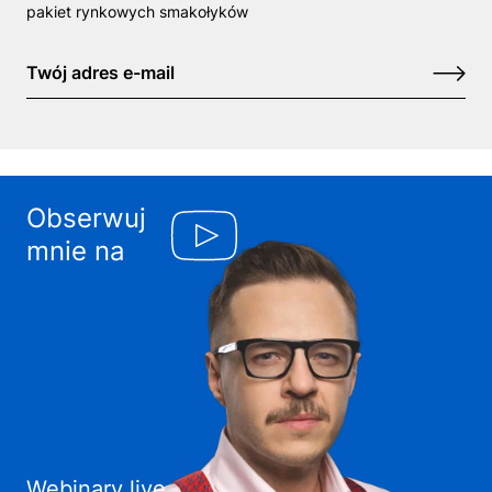
pakiet rynkowych smakołyków
Obserwuj
mnie na
Webinary live