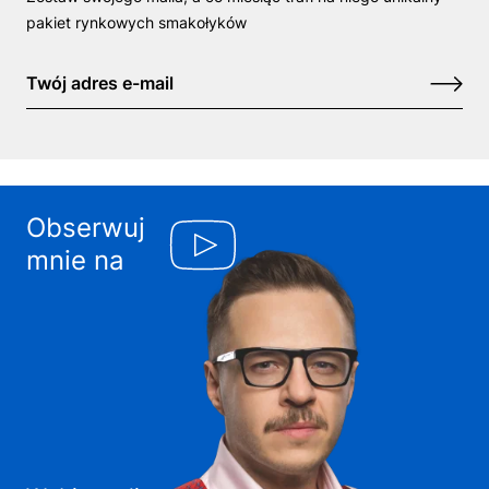
pakiet rynkowych smakołyków
Obserwuj
mnie na