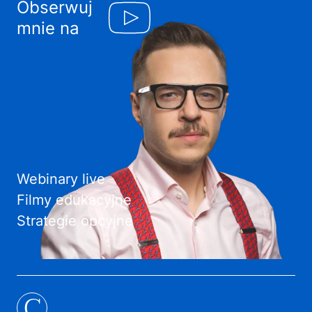
Obserwuj
mnie na
Webinary live
Filmy edukacyjne
Strategie opcyjne
C