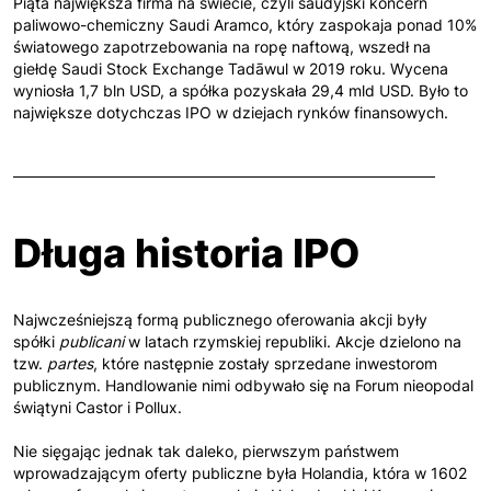
Piąta największa firma na świecie, czyli saudyjski koncern
paliwowo-chemiczny Saudi Aramco, który zaspokaja ponad 10%
światowego zapotrzebowania na ropę naftową, wszedł na
giełdę Saudi Stock Exchange Tadāwul w 2019 roku. Wycena
wyniosła 1,7 bln USD, a spółka pozyskała 29,4 mld USD. Było to
największe dotychczas IPO w dziejach rynków finansowych.
Długa historia IPO
Najwcześniejszą formą publicznego oferowania akcji były
spółki
publicani
w latach rzymskiej republiki. Akcje dzielono na
tzw.
partes
, które następnie zostały sprzedane inwestorom
publicznym. Handlowanie nimi odbywało się na Forum nieopodal
świątyni Castor i Pollux.
Nie sięgając jednak tak daleko, pierwszym państwem
wprowadzającym oferty publiczne była Holandia, która w 1602