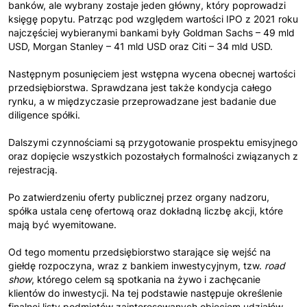
banków, ale wybrany zostaje jeden główny, który poprowadzi
księgę popytu. Patrząc pod względem wartości IPO z 2021 roku
najczęściej wybieranymi bankami były Goldman Sachs – 49 mld
USD, Morgan Stanley – 41 mld USD oraz Citi – 34 mld USD.
Następnym posunięciem jest wstępna wycena obecnej wartości
przedsiębiorstwa. Sprawdzana jest także kondycja całego
rynku, a w międzyczasie przeprowadzane jest badanie due
diligence spółki.
Dalszymi czynnościami są przygotowanie prospektu emisyjnego
oraz dopięcie wszystkich pozostałych formalności związanych z
rejestracją.
Po zatwierdzeniu oferty publicznej przez organy nadzoru,
spółka ustala cenę ofertową oraz dokładną liczbę akcji, które
mają być wyemitowane.
Od tego momentu przedsiębiorstwo starające się wejść na
giełdę rozpoczyna, wraz z bankiem inwestycyjnym, tzw.
road
show
, którego celem są spotkania na żywo i zachęcanie
klientów do inwestycji. Na tej podstawie następuje określenie
finalnej listy podmiotów zainteresowanych objęciem udziałów,