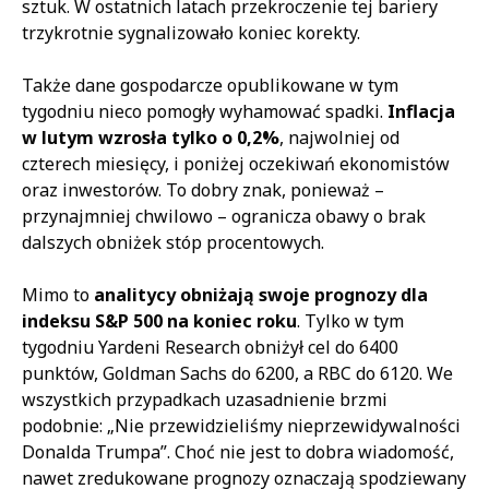
sztuk. W ostatnich latach przekroczenie tej bariery
trzykrotnie sygnalizowało koniec korekty.
Także dane gospodarcze opublikowane w tym
tygodniu nieco pomogły wyhamować spadki.
I
nflacja
w lutym wzrosła tylko o 0,2%
, najwolniej od
czterech miesięcy, i poniżej oczekiwań ekonomistów
oraz inwestorów. To dobry znak, ponieważ –
przynajmniej chwilowo – ogranicza obawy o brak
dalszych obniżek stóp procentowych.
Mimo to
analitycy obniżają swoje prognozy dla
indeksu S&P 500 na koniec roku
. Tylko w tym
tygodniu Yardeni Research obniżył cel do 6400
punktów, Goldman Sachs do 6200, a RBC do 6120. We
wszystkich przypadkach uzasadnienie brzmi
podobnie: „Nie przewidzieliśmy nieprzewidywalności
Donalda Trumpa”. Choć nie jest to dobra wiadomość,
nawet zredukowane prognozy oznaczają spodziewany