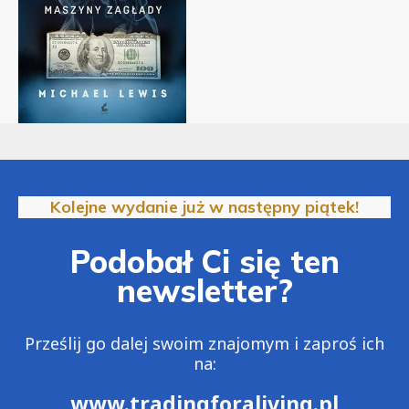
Kolejne wydanie już w następny piątek!
Podobał Ci się ten
newsletter?
Prześlij go dalej swoim znajomym i zaproś ich
na:
www.tradingforaliving.pl