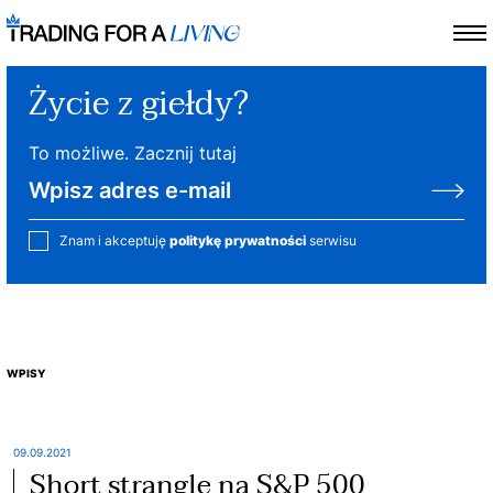
Życie z giełdy?
To możliwe. Zacznij tutaj
Znam i akceptuję
politykę prywatności
serwisu
WPISY
09.09.2021
Short strangle na S&P 500