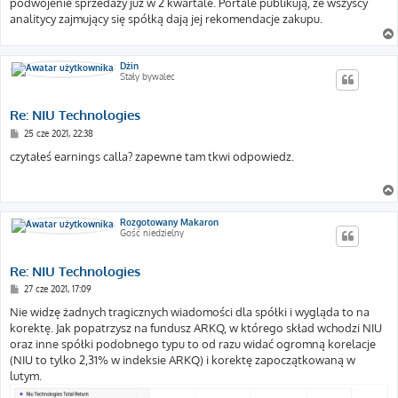
podwojenie sprzedaży już w 2 kwartale. Portale publikują, że wszyscy
analitycy zajmujący się spółką dają jej rekomendacje zakupu.
Dżin
Stały bywalec
Re: NIU Technologies
P
25 cze 2021, 22:38
o
s
czytałeś earnings calla? zapewne tam tkwi odpowiedz.
t
Rozgotowany Makaron
Gość niedzielny
Re: NIU Technologies
P
27 cze 2021, 17:09
o
s
Nie widzę żadnych tragicznych wiadomości dla spółki i wygląda to na
t
korektę. Jak popatrzysz na fundusz ARKQ, w którego skład wchodzi NIU
oraz inne spółki podobnego typu to od razu widać ogromną korelacje
(NIU to tylko 2,31% w indeksie ARKQ) i korektę zapoczątkowaną w
lutym.