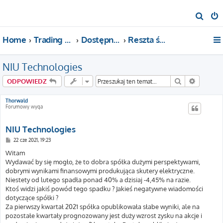
S
z
Home
Trading For a Living
Dostępne kategorie
Reszta świata
u
k
NIU Technologies
a
j
Szukaj
Wyszuki
ODPOWIEDZ
Thorwald
Forumowy wyga
NIU Technologies
P
22 cze 2021, 19:23
o
s
Witam
t
Wydawać by się mogło, że to dobra spółka dużymi perspektywami,
dobrymi wynikami finansowymi produkująca skutery elektryczne.
Niestety od lutego spadła ponad 40% a dzisiaj -4,45% na razie.
Ktoś widzi jakiś powód tego spadku ? Jakieś negatywne wiadomości
dotyczące spółki ?
Za pierwszy kwartał 2021 spółka opublikowała słabe wyniki, ale na
pozostałe kwartały prognozowany jest duży wzrost zysku na akcje i