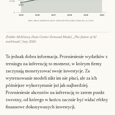
23,1
25 GW
20,9
0
2025
2026
2027
2028
2029
2030
MOC OBLICZENIOWA DATA-CENTER PRZEZNACZONA NA AI (GW)
Źródło: McKinsey Data Center Demand Model, „The future of AI
workloads", luty 2026
To jednak dobra informacja. Przeniesienie wydatków z
treningu na inferencję to moment, w którym firmy
zaczynają monetyzować swoje inwestycje. Za
wytrenowanie modeli nikt im nie płaci, ale za ich
późniejsze wykorzystanie już jak najbardziej.
Przeniesienie akcentów na inferencję to zatem punkt
zwrotny, od którego w końcu zacznie być widać efekty
finansowe dokonywanych inwestycji.