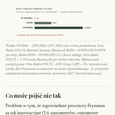
EFEKTYWNOŚĆ ENERGETYCZNA
Tokeny wygenerowane na 1 wat energii — względem Blackwella
BLACKWELL
1×
RUBIN
35×
FEYNMAN
*
~100×
* projekcja dla architektury planowanej na 2027 r.
Źródło: NVIDIA — CES 2026, GTC 2026 oraz strona produktowa Vera
Rubin NVL72. Wartości bazowe: Blackwell B200 ≈ 10 PFLOPS NVFP4
per chip; Rubin R100 = 50 PFLOPS (5×). Koszt obsługi: Vera Rubin
NVL72 = 1/10 kosztu Blackwella per milion tokenów. Efektywność
energetyczna: Vera Rubin NVL72 + LPU Groq 3 LPX = 35× tokenów/wat.
Liczby dla Feynmana to szacunek na bazie zapowiadanego ~3× przyrostu
wydajności na każdym wektorze (premiera 2027 rok kalendarzowy).
Co może pójść nie tak
Problem w tym, że zapowiadane procesory Feynman
są tak innowacyjne (1.6 nanometrów, customowe