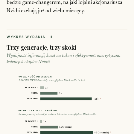
będzie game-changerem, na jaki lojalni akcjonariusza
Nvidii czekają już od wielu miesięcy.
WYKRES WYDANIA · II
Trzy generacje, trzy skoki
Wydajność inferencji, koszt na token i efektywność energetyczna
kolejnych chipów Nvidii
WYDAJNOŚĆ INFERENCJI
PFLOPS NVFP4 na chip — względem Blackwella (= 1×)
BLACKWELL
1×
RUBIN
5×
FEYNMAN
~15×
*
REDUKCJA KOSZTU OBSŁUGI
Ile razy taniej obsłużyć milion tokenów — względem Blackwella
BLACKWELL
1×
RUBIN
10× taniej
FEYNMAN
*
~30× taniej