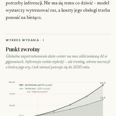
potrzeby inferencji. Nie ma się temu co dziwić – model
wystarczy wytrenować raz, a koszty jego obsługi trzeba
ponosić na bieżąco.
WYKRES WYDANIA · I
Punkt zwrotny
Globalne zapotrzebowanie data-center na moc obliczeniową AI w
gigawatach. Inferencja rośnie szybciej — ale trening, wbrew narracji
o końcu jego ery, i tak niemal potraja się do 2030 roku.
100 GW
93,7
INFERENCJA
+35% rocznie
TRENING
+22% rocznie
tzw. "inflection point"
75 GW
62,4
50 GW