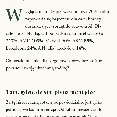
W
ygląda na to, że pierwsza połowa 2026 roku
zapowiada się bajecznie dla całej branży
dostarczającej sprzęt do rozwoju AI. Dla
całej, poza Nvidią. Od początku roku Intel wzrósł o
217%
, AMD
103%
, Marvell
90%
, ARM
85%
,
Broadcom
24%
. A Nvidia? Ledwie o
14%
.
Co poszło nie tak i dlaczego inwestorzy bezlitośnie
porzucili swoją ukochaną spółkę?
Tam, gdzie dzisiaj płyną pieniądze
Za tę historyczną rotację odpowiedzialne jest tylko
jedno zjawisko:
inferencja.
Od kilku miesięcy stało