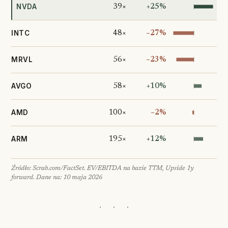
NVDA
39×
+25%
INTC
48×
−27%
MRVL
56×
−23%
AVGO
58×
+10%
AMD
100×
−2%
ARM
195×
+12%
Źródło:
Scrab.com/FactSet. EV/EBITDA na bazie TTM, Upside 1y
forward. Dane na: 10 maja 2026
· · ·