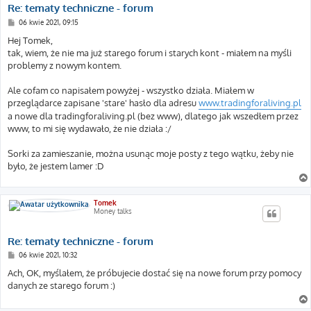
Re: tematy techniczne - forum
P
06 kwie 2021, 09:15
o
s
Hej Tomek,
t
tak, wiem, że nie ma już starego forum i starych kont - miałem na myśli
problemy z nowym kontem.
Ale cofam co napisałem powyżej - wszystko działa. Miałem w
przeglądarce zapisane 'stare' hasło dla adresu
www.tradingforaliving.pl
a nowe dla tradingforaliving.pl (bez www), dlatego jak wszedłem przez
www, to mi się wydawało, że nie działa :/
Sorki za zamieszanie, można usunąc moje posty z tego wątku, żeby nie
było, że jestem lamer :D
Tomek
Money talks
Re: tematy techniczne - forum
P
06 kwie 2021, 10:32
o
s
Ach, OK, myślałem, że próbujecie dostać się na nowe forum przy pomocy
t
danych ze starego forum :)