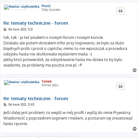
Pixel2
Stały bywalec
Re: tematy techniczne - forum
P
06 kwie 2021, 11:21
o
s
tak, tak - ja też pisałem o nowym forum i nowym koncie.
t
Działało ale potem dostałem infor przy logowaniu, że było za dużo
blędnych prób i prosił o captcha, mimo to nie wpuszczał a procedura
odzysku hasła nie skutkowała wysłaniem maila :-(
Jakby ktoś potwierdził, że odzyskiwanie hasła mu działa to by było
wiadomo, że problemy ma poczta.one.pl :-P
Tomek
Money talks
Re: tematy techniczne - forum
P
06 kwie 2021, 12:43
o
s
Jeśli dalej jest problem, to wejdź w mój profil i wyślij do mnie Prywatną
t
Wiadomość z poprzednim loginem i mailem, a postaram się zresetować
hasło ręcznie.