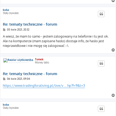
kuba
Stały bywalec
Re: tematy techniczne - forum
P
05 kwie 2021, 20:32
o
s
A wiesz, że mam to samo - jestem zalogowany na telefonie i tu jest ok.
t
Ale na komputerze (mam zapisane hasło) dostaje info, że hasło jest
nieprawidłowe i nie mogę się zalogować :-\
Tomek
Money talks
Re: tematy techniczne - forum
P
06 kwie 2021, 09:04
o
s
https://www.tradingforaliving.pl/live/v ... hp?f=9&t=3
t
kuba
Stały bywalec