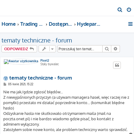
S
z
Home
Trading For a Living
Dostępne kategorie
Hydepark (o wszystkim)
u
k
tematy techniczne - forum
a
j
Szukaj
Wyszuki
ODPOWIEDZ
Pixel2
Stały bywalec
tematy techniczne - forum
P
05 kwie 2021, 15:22
o
s
Nie ma jak/gdzie zgłosić błędów...
t
Z niewyjaśnionych przyczyn (a używam managera haseł, więc raczej nie z
pomyłki) przestało mi działać poprzednie konto... (komunikat błędne
hasło)
Odzyskanie hasła nie skutkowało otrzymaniem maila (mail na
poczta.onet.pl) i nie bardzo wiadomo gdzie pisać, bo kontakt z
adminem wyłączony.
Założyłem sobie nowe konto, ale problem techniczny warto sprawdzić.