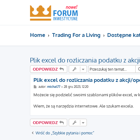
Home
Trading For a Living
Dostępne ka
Plik excel do rozliczania podatku z akc
ODPOWIEDZ
Plik excel do rozliczania podatku z akcji/op
P
autor:
michal77
»
28 gru 2023, 12:20
o
s
Możecie się podzielić swoimi szablonami plików excel, w 
t
Wiem, że są narzędzia internetowe. Ale szukam excela.
ODPOWIEDZ
Wróć do „Szybkie pytania i pomoc”