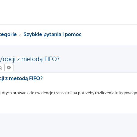
tegorie
Szybkie pytania i pomoc
ji/opcji z metodą FIFO?
Szukaj
Wyszukiwanie zaawansowane
cji z metodą FIFO?
których prowadzicie ewidencję transakcji na potrzeby rozliczenia księgowe