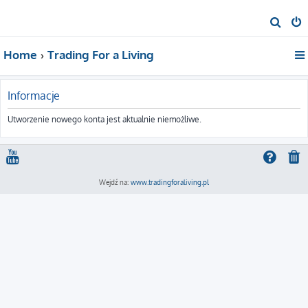
S
z
Home
Trading For a Living
u
k
a
Informacje
j
Utworzenie nowego konta jest aktualnie niemożliwe.
Wejdź na:
www.tradingforaliving.pl