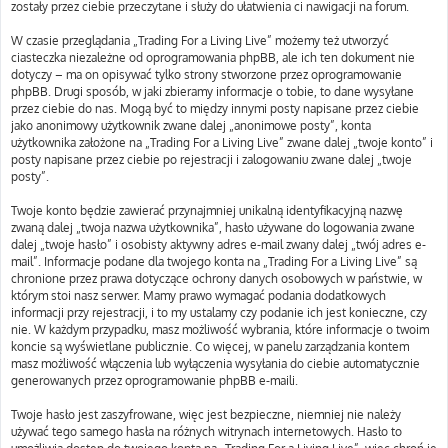
zostały przez ciebie przeczytane i służy do ułatwienia ci nawigacji na forum.
W czasie przeglądania „Trading For a Living Live” możemy też utworzyć
ciasteczka niezależne od oprogramowania phpBB, ale ich ten dokument nie
dotyczy – ma on opisywać tylko strony stworzone przez oprogramowanie
phpBB. Drugi sposób, w jaki zbieramy informacje o tobie, to dane wysyłane
przez ciebie do nas. Mogą być to między innymi posty napisane przez ciebie
jako anonimowy użytkownik zwane dalej „anonimowe posty”, konta
użytkownika założone na „Trading For a Living Live” zwane dalej „twoje konto” i
posty napisane przez ciebie po rejestracji i zalogowaniu zwane dalej „twoje
posty”.
Twoje konto będzie zawierać przynajmniej unikalną identyfikacyjną nazwę
zwaną dalej „twoja nazwa użytkownika”, hasło używane do logowania zwane
dalej „twoje hasło” i osobisty aktywny adres e-mail zwany dalej „twój adres e-
mail”. Informacje podane dla twojego konta na „Trading For a Living Live” są
chronione przez prawa dotyczące ochrony danych osobowych w państwie, w
którym stoi nasz serwer. Mamy prawo wymagać podania dodatkowych
informacji przy rejestracji, i to my ustalamy czy podanie ich jest konieczne, czy
nie. W każdym przypadku, masz możliwość wybrania, które informacje o twoim
koncie są wyświetlane publicznie. Co więcej, w panelu zarządzania kontem
masz możliwość włączenia lub wyłączenia wysyłania do ciebie automatycznie
generowanych przez oprogramowanie phpBB e-maili.
Twoje hasło jest zaszyfrowane, więc jest bezpieczne, niemniej nie należy
używać tego samego hasła na różnych witrynach internetowych. Hasło to