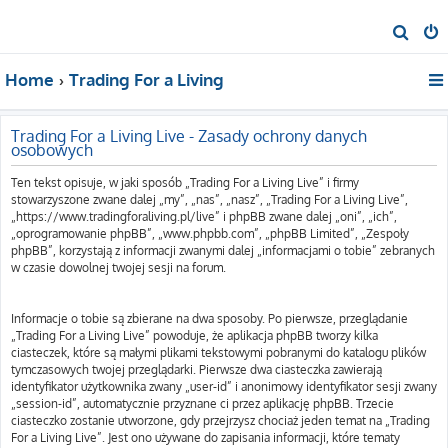
S
z
Home
Trading For a Living
u
k
a
Trading For a Living Live - Zasady ochrony danych
osobowych
j
Ten tekst opisuje, w jaki sposób „Trading For a Living Live” i firmy
stowarzyszone zwane dalej „my”, „nas”, „nasz”, „Trading For a Living Live”,
„https://www.tradingforaliving.pl/live” i phpBB zwane dalej „oni”, „ich”,
„oprogramowanie phpBB”, „www.phpbb.com”, „phpBB Limited”, „Zespoły
phpBB”, korzystają z informacji zwanymi dalej „informacjami o tobie” zebranych
w czasie dowolnej twojej sesji na forum.
Informacje o tobie są zbierane na dwa sposoby. Po pierwsze, przeglądanie
„Trading For a Living Live” powoduje, że aplikacja phpBB tworzy kilka
ciasteczek, które są małymi plikami tekstowymi pobranymi do katalogu plików
tymczasowych twojej przeglądarki. Pierwsze dwa ciasteczka zawierają
identyfikator użytkownika zwany „user-id” i anonimowy identyfikator sesji zwany
„session-id”, automatycznie przyznane ci przez aplikację phpBB. Trzecie
ciasteczko zostanie utworzone, gdy przejrzysz chociaż jeden temat na „Trading
For a Living Live”. Jest ono używane do zapisania informacji, które tematy