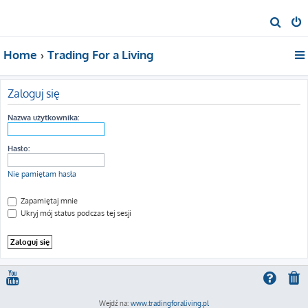
S
z
Home
Trading For a Living
u
k
a
Zaloguj się
j
Nazwa użytkownika:
Hasło:
Nie pamiętam hasła
Zapamiętaj mnie
Ukryj mój status podczas tej sesji
Wejdź na:
www.tradingforaliving.pl