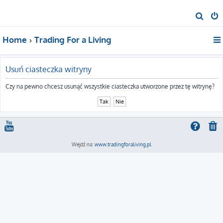
S
z
Home
Trading For a Living
u
k
a
Usuń ciasteczka witryny
j
Czy na pewno chcesz usunąć wszystkie ciasteczka utworzone przez tę witrynę?
Wejdź na:
www.tradingforaliving.pl