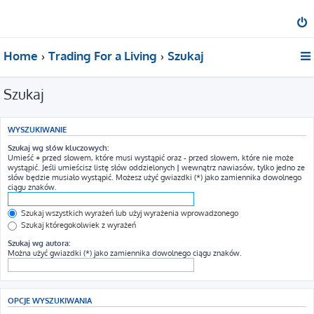
Home
Trading For a Living
Szukaj
Szukaj
WYSZUKIWANIE
Szukaj wg słów kluczowych:
Umieść
+
przed słowem, które musi wystąpić oraz
-
przed słowem, które nie może
wystąpić. Jeśli umieścisz listę słów oddzielonych
|
wewnątrz nawiasów, tylko jedno ze
słów będzie musiało wystąpić. Możesz użyć gwiazdki (*) jako zamiennika dowolnego
ciągu znaków.
Szukaj wszystkich wyrażeń lub użyj wyrażenia wprowadzonego
Szukaj któregokolwiek z wyrażeń
Szukaj wg autora:
Można użyć gwiazdki (*) jako zamiennika dowolnego ciągu znaków.
OPCJE WYSZUKIWANIA