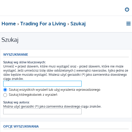
Home
Trading For a Living
Szukaj
Szukaj
WYSZUKIWANIE
Szukaj wg słów kluczowych:
Umieść
+
przed słowem, które musi wystąpić oraz
-
przed słowem, które nie może
wystąpić. Jeśli umieścisz listę słów oddzielonych
|
wewnątrz nawiasów, tylko jedno ze
słów będzie musiało wystąpić. Możesz użyć gwiazdki (*) jako zamiennika dowolnego
ciągu znaków.
Szukaj wszystkich wyrażeń lub użyj wyrażenia wprowadzonego
Szukaj któregokolwiek z wyrażeń
Szukaj wg autora:
Można użyć gwiazdki (*) jako zamiennika dowolnego ciągu znaków.
OPCJE WYSZUKIWANIA