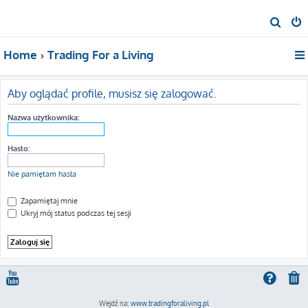
S
z
Home
Trading For a Living
u
k
a
Aby oglądać profile, musisz się zalogować.
j
Nazwa użytkownika:
Hasło:
Nie pamiętam hasła
Zapamiętaj mnie
Ukryj mój status podczas tej sesji
Wejdź na:
www.tradingforaliving.pl